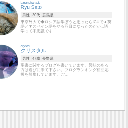
baranohana.jp
Ryu Sato
男性
30代
群馬県
東京外大で◆ロシア語学ぼうと思ったらICUで▲英
語と▼スペイン語をやる羽目になったのだが...語
学って不思議です…
crystal
クリスタル
男性
47歳
長野県
聖書に関するブログを書いています。興味のある
方は遊びに来て下さい。ブログランキング相互応
援を募集しています。ご…