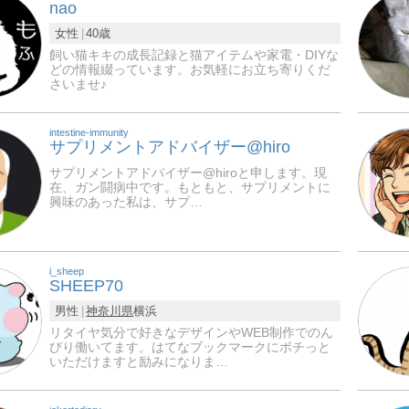
nao
女性
40歳
飼い猫キキの成長記録と猫アイテムや家電・DIYな
どの情報綴っています。お気軽にお立ち寄りくだ
さいませ♪
intestine-immunity
サプリメントアドバイザー@hiro
サプリメントアドバイザー@hiroと申します。現
在、ガン闘病中です。もともと、サプリメントに
興味のあった私は、サプ…
i_sheep
SHEEP70
男性
神奈川県
横浜
リタイヤ気分で好きなデザインやWEB制作でのん
びり働いてます。はてなブックマークにポチっと
いただけますと励みになりま…