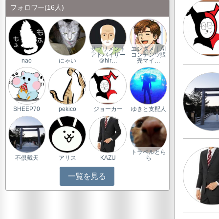
フォロワー
(16人)
サプリメント
エンタメ｜AI
アドバイザー
コンテンツ販
nao
にゃい
＠hir…
売マイ…
SHEEP70
pekico
ジョーカー
ゆきと支配人
トラベルとら
不倶戴天
アリス
KAZU
ら
一覧を見る