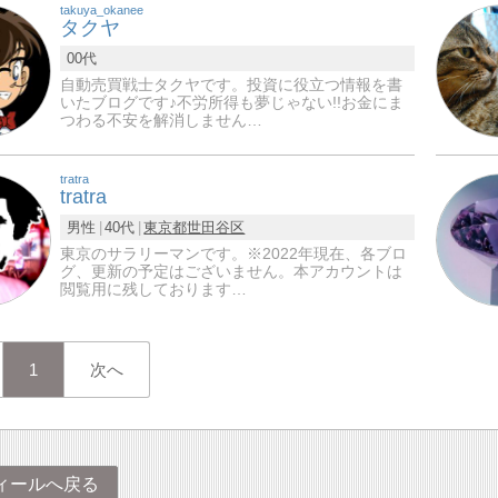
takuya_okanee
タクヤ
00代
自動売買戦士タクヤです。投資に役立つ情報を書
いたブログです♪不労所得も夢じゃない!!お金にま
つわる不安を解消しません…
tratra
tratra
男性
40代
東京都
世田谷区
東京のサラリーマンです。※2022年現在、各ブロ
グ、更新の予定はございません。本アカウントは
閲覧用に残しております…
1
次へ
ィールへ戻る