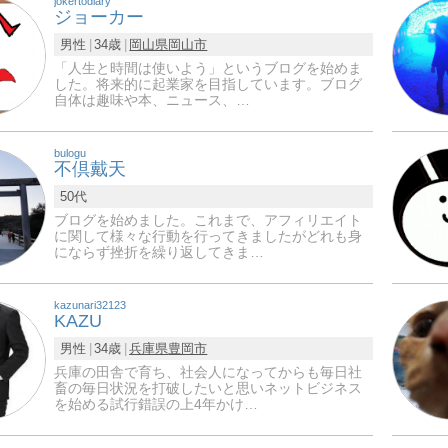
jokertodiary
ジョーカー
男性
34歳
岡山県
岡山市
「人生と時間は使いよう」というブログを始めま
した。将来的に起業家を目指しています。ブログ
自体は趣味や本、ニュース、…
bulogu
不倶戴天
50代
ブログを始めました。これまで、アフィリエイト
に関して様々な行動を行ってきましたがどれも身
にならず挫折を繰り返してきま…
kazunari32123
KAZU
男性
34歳
兵庫県
豊岡市
兵庫の田舎で育ち、社会人になってからも毎日社
畜の毎日状況を打破したいと思いネットビジネス
を始める試行錯誤の上4年かけ…