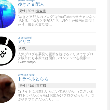
yukitomanager
ゆきと支配人
男性
30代
青森県
“ゆきと支配人のブログ”はYouTubeの当チャンネル
である、“ゆきと支配人”でご紹介した動画の説明し
たり、撮影の裏話等…
usachannel
アリス
40代
人気ブログを夢見て更新を続けるアリスですブロ
グ以外にも本家では面白いコンテンツを模索中
Twitterhttps:…
kyosuke_0508
トラベルとらら
男性
43歳
東京都
当サイトにお越しいただいてありがとうございま
す!トラベルとららはお出かけブログだったり。つ
ぶやきブログだったり。…