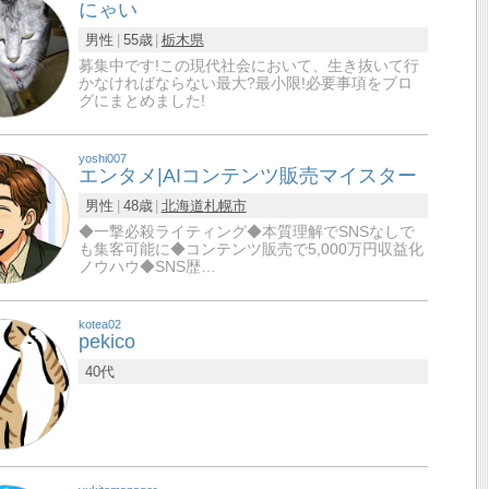
にゃい
男性
55歳
栃木県
募集中です!この現代社会において、生き抜いて行
かなければならない最大?最小限!必要事項をブロ
グにまとめました!
yoshi007
エンタメ|AIコンテンツ販売マイスター
男性
48歳
北海道
札幌市
◆一撃必殺ライティング◆本質理解でSNSなしで
も集客可能に◆コンテンツ販売で5,000万円収益化
ノウハウ◆SNS歴…
kotea02
pekico
40代