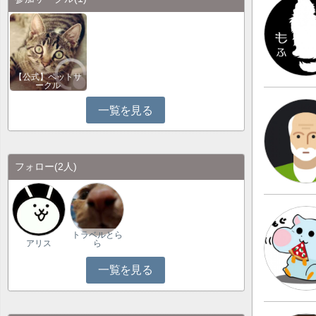
【公式】ペットサ
ークル
一覧を見る
フォロー
(2人)
トラベルとら
アリス
ら
一覧を見る