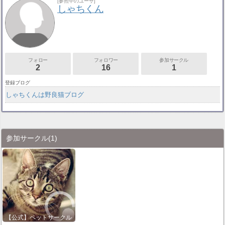
[参照中のユーザ]
しゃちくん
フォロー
フォロワー
参加サークル
2
16
1
登録ブログ
しゃちくんは野良猫ブログ
参加サークル
(1)
【公式】ペットサークル