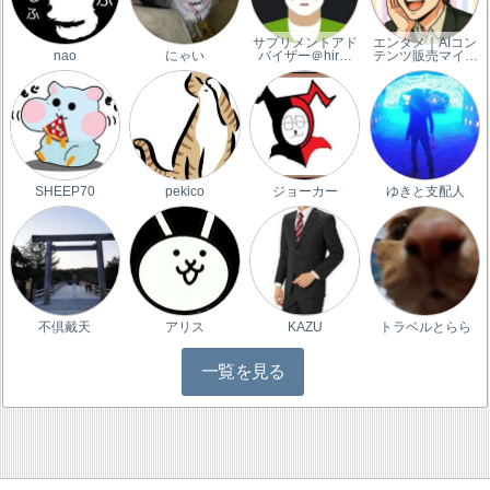
サプリメントアド
エンタメ｜AIコン
nao
にゃい
バイザー＠hir…
テンツ販売マイ…
SHEEP70
pekico
ジョーカー
ゆきと支配人
不倶戴天
アリス
KAZU
トラベルとらら
一覧を見る