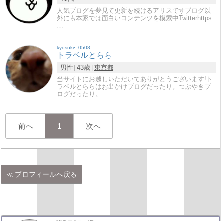
人気ブログを夢見て更新を続けるアリスですブログ以
外にも本家では面白いコンテンツを模索中Twitterhttps:
…
kyosuke_0508
トラベルとらら
男性
43歳
東京都
当サイトにお越しいただいてありがとうございます!ト
ラベルとららはお出かけブログだったり。つぶやきブ
ログだったり。…
前へ
1
次へ
プロフィールへ戻る