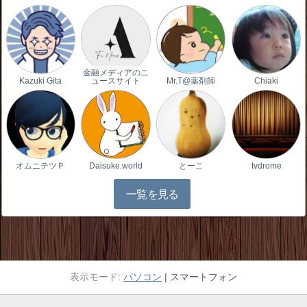
金融メディアのニ
Kazuki Gita
ュースサイト
Mr.T@薬剤師
Chiaki
オムニテツＰ
Daisuke.world
とーこ
tvdrome
一覧を見る
パソコン
スマートフォン