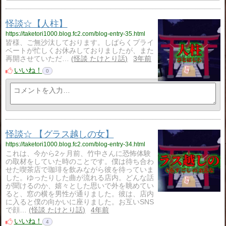
怪談☆【人柱】
https://taketori1000.blog.fc2.com/blog-entry-35.html
皆様、ご無沙汰しております。しばらくプライ
ベートが忙しくお休みしておりましたが、また
再開させていただ…
怪談 たけとり話
3年前
いいね！
0
怪談☆ 【グラス越しの女】
https://taketori1000.blog.fc2.com/blog-entry-34.html
これは、今から2ヶ月前、竹中さんに恐怖体験
の取材をしていた時のことです。僕は待ち合わ
せた喫茶店で珈琲を飲みながら彼を待っていま
した。ゆったりした曲が流れる店内。どんな話
が聞けるのか、嬉々とした思いで外を眺めてい
ると、窓の横を男性が通りました。彼は、店内
に入ると僕の向かいに座りました。お互いSNS
で顔…
怪談 たけとり話
4年前
いいね！
4