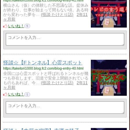
https://taketori1000.blog.fc2.com/blog-entry-41.html
横山さん（仮）の体験した不思議な話。盆休み
が終わり、仕事が始まって間もない頃。ある時
から変わった夢を…
怪談 たけとり話
2年11
ヶ月前
いいね！
5
怪談☆【Fトンネル】心霊スポット
https://taketori1000.blog.fc2.com/blog-entry-40.html
全国には心霊スポットと呼ばれるトンネルが幾
つも存在します。旧道で安全上閉鎖されている
ものもあれば、今…
怪談 たけとり話
2年11
ヶ月前
いいね！
1