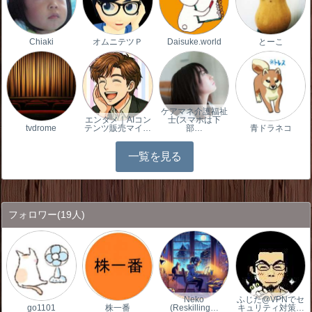
Chiaki
オムニテツＰ
Daisuke.world
とーこ
ケアマネ介護福祉
エンタメ｜AIコン
士(スマホは下
tvdrome
テンツ販売マイ…
部…
青ドラネコ
一覧を見る
フォロワー
(19人)
Neko
ふじた@VPNでセ
go1101
株一番
(Reskilling…
キュリティ対策…