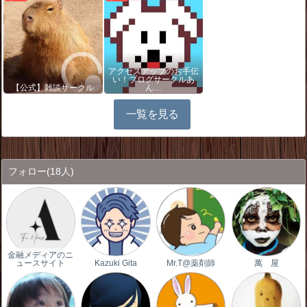
アクセスアップのお手伝
い！ブログサークルあ
【公式】雑談サークル
ん…
一覧を見る
フォロー
(18人)
金融メディアのニ
ュースサイト
Kazuki Gita
Mr.T@薬剤師
萬 屋