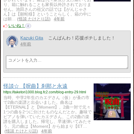
り、箱に触れることも家長以外許されておりま
せん。池田さんの祖父の話では【がんじゃさ
ん】は【願蛇様】ということらしく、箱の中に
は願…
怪談 たけとり話
4年前
いいね！
4
Kazuki Gita
こんばんわ！応援ポチしました！
4年前
怪談☆ 【呪曲】刹那と永遠
https://taketori1000.blog.fc2.com/blog-entry-29.html
当時、中学2年生のカエデさん（仮）が蚤の市
で2曲の楽譜と出会いました。曲名は
【ETERNAL】と【Moment】。2曲一対で元々
1つの曲を2つに分けたものなんだとか。趣味で
ピアノを弾いていたカエデさん、この2曲の楽
譜を購入しました。帰宅し、早速弾いてみたそ
う。元の曲は【Moment】から始まり【ET…
怪談 たけとり話
4年前