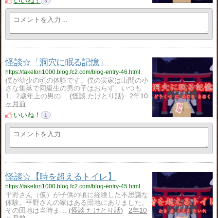
いいね！
3
怪談☆「洞穴に眠る記憶」
https://taketori1000.blog.fc2.com/blog-entry-46.html
僕が幼少の頃の体験です。僕の実家は山間の小
さな集落で同級生の男の子はおらず、いつも
1、2歳年上の男の…
怪談 たけとり話
2年10
ヶ月前
いいね！
1
怪談☆【時を超えるトイレ】
https://taketori1000.blog.fc2.com/blog-entry-45.html
平野さん（仮）が子供の頃に経験した不思議な
体験。平野さんの家はある団地にありました。
その団地は当時ま…
怪談 たけとり話
2年10