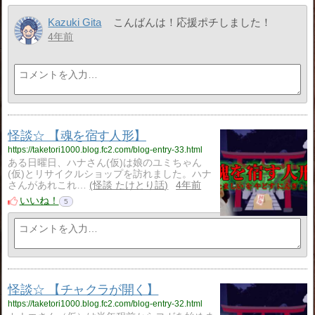
Kazuki Gita
こんばんは！応援ポチしました！
4年前
怪談☆ 【魂を宿す人形】
https://taketori1000.blog.fc2.com/blog-entry-33.html
ある日曜日、ハナさん(仮)は娘のユミちゃん
(仮)とリサイクルショップを訪れました。ハナ
さんがあれこれ…
怪談 たけとり話
4年前
いいね！
5
怪談☆ 【チャクラが開く】
https://taketori1000.blog.fc2.com/blog-entry-32.html