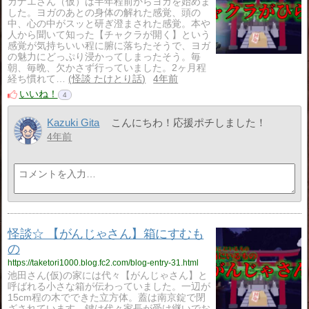
カナエさん（仮）は半年程前からヨガを始めま
した。ヨガのあとの身体の解れた感覚、頭の
中、心の中がスッと研ぎ澄まされた感覚。本や
人から聞いて知った【チャクラが開く】という
感覚が気持ちいい程に腑に落ちたそうで、ヨガ
の魅力にどっぷり浸かってしまったそう。毎
朝、毎晩、欠かさず行っていました。2ヶ月程
経ち慣れて…
怪談 たけとり話
4年前
いいね！
4
Kazuki Gita
こんにちわ！応援ポチしました！
4年前
怪談☆ 【がんじゃさん】箱にすむも
の
https://taketori1000.blog.fc2.com/blog-entry-31.html
池田さん(仮)の家には代々【がんじゃさん】と
呼ばれる小さな箱が伝わっていました。一辺が
15cm程の木でできた立方体。蓋は南京錠で閉
ざされています。鍵は代々家長が受け継いでお