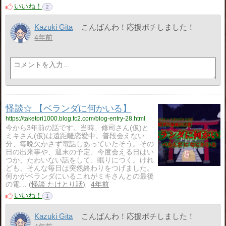
いいね！
2
Kazuki Gita
こんばんわ！応援ポチしました！
4年前
怪談☆ 【ベランダに何かいる】
https://taketori1000.blog.fc2.com/blog-entry-28.html
今から3年前の話です。当時、修司さん(仮)と
ミキさん(仮)は遠距離恋愛中。普段会えない
分、毎晩欠かさず電話しあっていたそう。その
日の出来事や、週末の予定、今度会える日はい
つか、たわいない話をして、眠りにつく。けれ
ども、そんな毎日は突然終わりをつげました。
何かがベランダにいるこれがミキさんとの最後
の電…
怪談 たけとり話
4年前
いいね！
1
Kazuki Gita
こんばんわ！応援ポチしました！