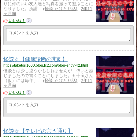
りに仲のいい友人達と写真を撮って遊ぶことに
なりました。所謂…
怪談 たけとり話
2年11
ヶ月前
いいね！
0
怪談☆【健康診断の悲劇】
https://taketori1000.blog.fc2.com/blog-entry-42.html
怪談とは少し違うかもしれませんが、怖いと感
じましたので書くことにしました。五十嵐さん
（仮）には毎年、…
怪談 たけとり話
2年11
ヶ月前
いいね！
2
怪談☆【テレビの言う通り】