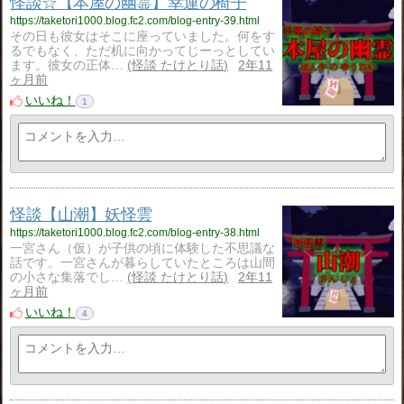
怪談☆【本屋の幽霊】幸運の椅子
https://taketori1000.blog.fc2.com/blog-entry-39.html
その日も彼女はそこに座っていました。何をす
るでもなく、ただ机に向かってじーっとしてい
ます。彼女の正体…
怪談 たけとり話
2年11
ヶ月前
いいね！
1
怪談【山潮】妖怪雲
https://taketori1000.blog.fc2.com/blog-entry-38.html
一宮さん（仮）が子供の頃に体験した不思議な
話です。一宮さんが暮らしていたところは山間
の小さな集落でし…
怪談 たけとり話
2年11
ヶ月前
いいね！
4