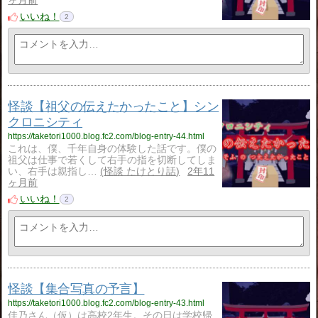
ヶ月前
いいね！
2
怪談【祖父の伝えたかったこと】シン
クロニシティ
https://taketori1000.blog.fc2.com/blog-entry-44.html
これは、僕、千年自身の体験した話です。僕の
祖父は仕事で若くして右手の指を切断してしま
い、右手は親指し…
怪談 たけとり話
2年11
ヶ月前
いいね！
2
怪談【集合写真の予言】
https://taketori1000.blog.fc2.com/blog-entry-43.html
佳乃さん（仮）は高校2年生。その日は学校帰