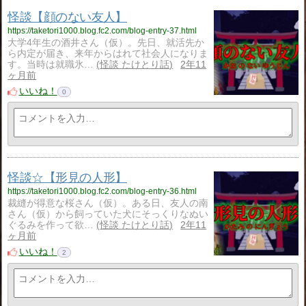
怪談【顔のない友人】
https://taketori1000.blog.fc2.com/blog-entry-37.html
大学4年生の酒井さん（仮）。先日、就活先か
ら内定が届き、来年からはれて社会人になりま
す。当時は就職氷…
怪談 たけとり話
2年11
ヶ月前
いいね！
0
怪談☆【形見の人形】
https://taketori1000.blog.fc2.com/blog-entry-36.html
裁縫が得意な桜さん（仮）。ある日、友人の南
さん（仮）から飼っていた犬にそっくりなぬい
ぐるみを作って欲…
怪談 たけとり話
2年11
ヶ月前
いいね！
2