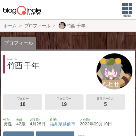
MENU
ホーム
プロフィール
竹酉 千年
プロフィール
taketori
竹酉 千年
フォロー
フォロワー
参加サークル
18
19
5
性別
年齢
誕生日
住所
入会日
男性
42歳
4月28日
福井県
越前市
2022年09月10日