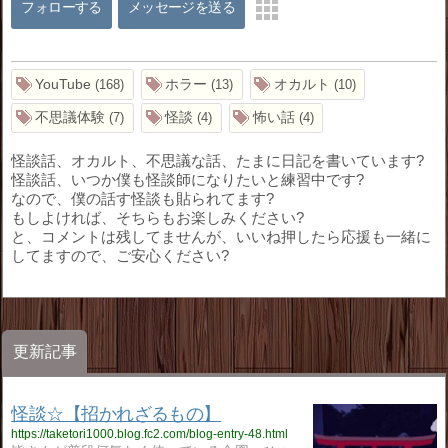
フォローする
メッセージを送る
YouTube
ホラー
オカルト
168
13
10
不思議体験
怪談
怖い話
7
4
4
怪談話、オカルト、不思議な話、たまに日記を書いています?
怪談話、いつか僕も怪談師になりたいと練習中です?
なので、僕の話す怪談も貼られてます?
もしよければ、そちらもお楽しみください?
と、コメントは残してませんが、いいね押したら応援も一緒に
してますので、ご安心ください?
更新記事
怪談☆【招かれざるもの】
https://taketori1000.blog.fc2.com/blog-entry-48.html