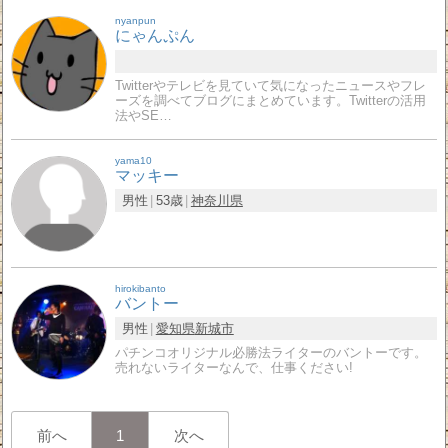
nyanpun
にゃんぷん
Twitterやテレビを見ていて気になったニュースやフレ
ーズを調べてブログにまとめています。Twitterの活用
法やSE…
yama10
マッキー
男性
53歳
神奈川県
hirokibanto
バントー
男性
愛知県
新城市
パチンコオリジナル必勝法ライターのバントーです。
売れないライターなんで、仕事ください!
前へ
1
次へ