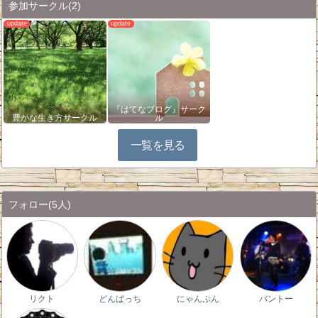
参加サークル
(2)
『はてなブログ』サーク
豊かな生き方サークル
ル
一覧を見る
フォロー
(5人)
リクト
どんぱっち
にゃんぷん
バントー