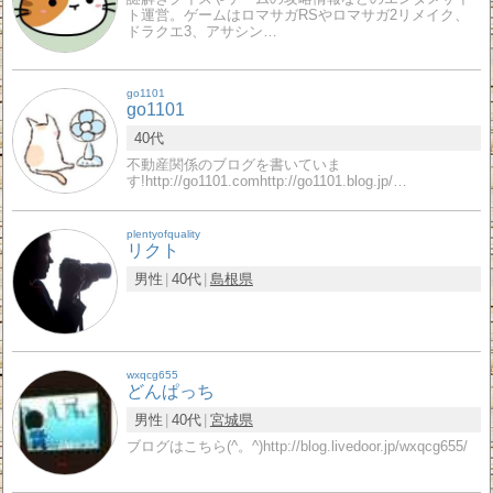
ト運営。ゲームはロマサガRSやロマサガ2リメイク、
ドラクエ3、アサシン…
go1101
go1101
40代
不動産関係のブログを書いていま
す!http://go1101.comhttp://go1101.blog.jp/…
plentyofquality
リクト
男性
40代
島根県
wxqcg655
どんぱっち
男性
40代
宮城県
ブログはこちら(^。^)http://blog.livedoor.jp/wxqcg655/