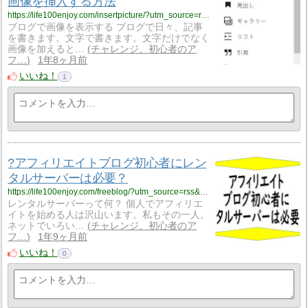
画像を挿入する方法
https://life100enjoy.com/insertpicture/?utm_source=rss&utm_medium=rss&utm_campaign=insertpicture
ブログで画像を表示する ブログで日々、記事
を書きます。文字で書きます。文字だけでなく
画像を加えると…
チャレンジ、初心者のア
フ…
1年8ヶ月前
いいね！
1
?アフィリエイトブログ初心者にレン
タルサーバーは必要？
https://life100enjoy.com/freeblog/?utm_source=rss&utm_medium=rss&utm_campaign=freeblog
レンタルサーバーって何？ 個人でアフィリエ
イトを始める人は沢山います。私もその一人。
ネットでいろい…
チャレンジ、初心者のア
フ…
1年9ヶ月前
いいね！
0