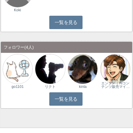
Koki
一覧を見る
フォロワー
(4人)
エンタメ｜AIコン
go1101
リクト
kinta
テンツ販売マイ…
一覧を見る