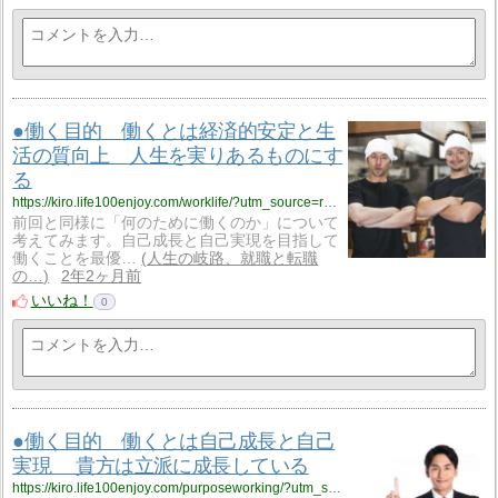
●働く目的 働くとは経済的安定と生
活の質向上 人生を実りあるものにす
る
https://kiro.life100enjoy.com/worklife/?utm_source=rss&utm_medium=rss&utm_campaign=worklife
前回と同様に「何のために働くのか」について
考えてみます。自己成長と自己実現を目指して
働くことを最優…
人生の岐路、就職と転職
の…
2年2ヶ月前
いいね！
0
●働く目的 働くとは自己成長と自己
実現 貴方は立派に成長している
https://kiro.life100enjoy.com/purposeworking/?utm_source=rss&utm_medium=rss&utm_campaign=purposeworking