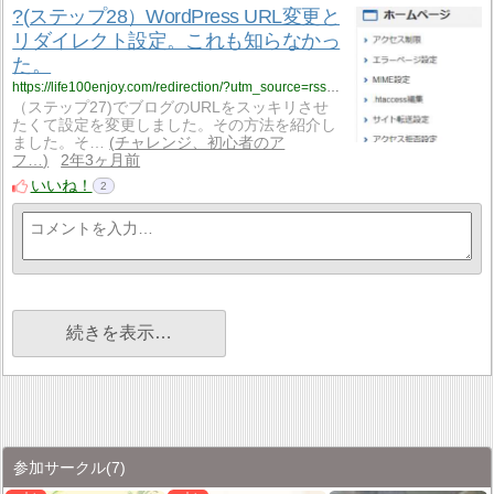
?(ステップ28）WordPress URL変更と
リダイレクト設定。これも知らなかっ
た。
https://life100enjoy.com/redirection/?utm_source=rss&utm_medium=rss&utm_campaign=redirection
（ステップ27)でブログのURLをスッキリさせ
たくて設定を変更しました。その方法を紹介し
ました。そ…
チャレンジ、初心者のア
フ…
2年3ヶ月前
いいね！
2
続きを表示…
参加サークル
(7)