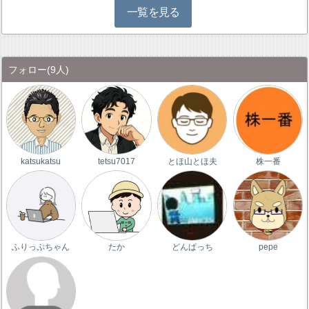
一覧を見る
フォロー
(9人)
katsukatsu
tetsu7017
とほ山とほ夫
株一番
ふりっぷちゃん
たか
どんぱっち
pepe