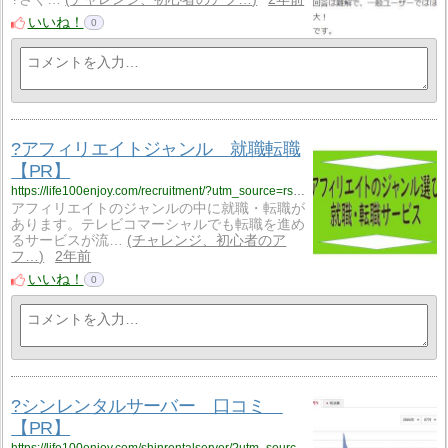
いいね！
0
?アフィリエイトジャンル 就職転職
【PR】
https://life100enjoy.com/recruitment/?utm_source=rss&utm_medium=rss&utm_campaign=recruitment
アフィリエイトのジャンルの中に就職・転職が
あります。テレビコマーシャルでも転職を進め
るサービスが流…
チャレンジ、初心者のア
フ…
2年前
いいね！
0
?シンレンタルサーバー 口コミ
【PR】
https://life100enjoy.com/shinrentalserver/?utm_source=rss&utm_medium=rss&utm_campaign=shinrentalserver