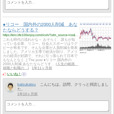
●リコー 国内外の2000人削減 あな
たならどうする？
https://kiro.life100enjoy.com/ricoh/?utm_source=rss&utm_medium=rss&utm_campaign=ricoh
これも時代の流れかな～ おそらく、誰もが知
っている企業、リコー。社会人スポーツはラグ
ビーが有名です。そんな企業が人員削減を発表
しました。アメリカ主導で経済が回り、アメリ
カの経済が好調で、それに引っ張られて日本で
もなんとな […] The post ●リコー 国内外の
2000人削減 あなたならどうす…
人生の岐路、
就職と転職の…
1年11ヶ月前
いいね！
0
katsukatsu
こんにちは。訪問、クリっと拝読しまし
た。
1年10ヶ月前