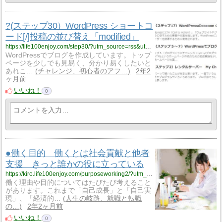
?(ステップ30）WordPress ショートコ
ード[/]投稿の並び替え「modified」
https://life100enjoy.com/step30/?utm_source=rss&utm_medium=rss&utm_campaign=step30
WordPressでブログを作成しています。トップ
ページを少しでも見易く、分かり易くしたいと
あれこ…
チャレンジ、初心者のアフ…
2年2
ヶ月前
いいね！
0
●働く目的 働くとは社会貢献と他者
支援 きっと誰かの役に立っている
https://kiro.life100enjoy.com/purposeworking2/?utm_source=rss&utm_medium=rss&utm_campaign=purposeworking2
働く理由や目的についてはたびたび考えること
があります。これまで「自己成長」と「自己実
現」、「経済的…
人生の岐路、就職と転職
の…
2年2ヶ月前
いいね！
0