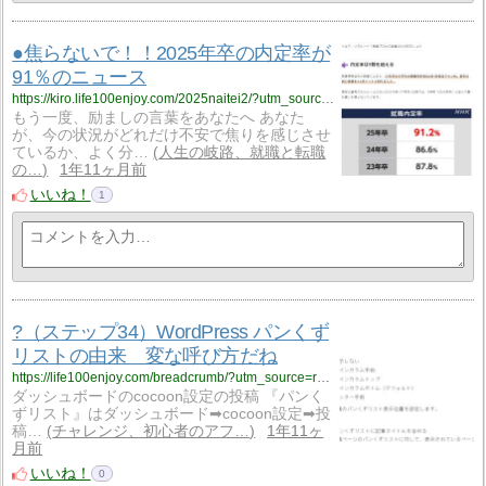
●焦らないで！！2025年卒の内定率が
91％のニュース
https://kiro.life100enjoy.com/2025naitei2/?utm_source=rss&utm_medium=rss&utm_campaign=2025naitei2
もう一度、励ましの言葉をあなたへ あなた
が、今の状況がどれだけ不安で焦りを感じさせ
ているか、よく分…
人生の岐路、就職と転職
の…
1年11ヶ月前
いいね！
1
?（ステップ34）WordPress パンくず
リストの由来 変な呼び方だね
https://life100enjoy.com/breadcrumb/?utm_source=rss&utm_medium=rss&utm_campaign=breadcrumb
ダッシュボードのcocoon設定の投稿 『パンく
ずリスト』はダッシュボード➡cocoon設定➡投
稿…
チャレンジ、初心者のアフ…
1年11ヶ
月前
いいね！
0