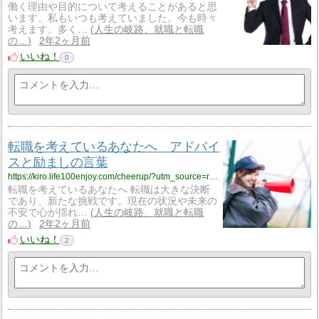
働く理由や目的について考えることがあると思
います。私もいつも考えていました。今も時々
考えます。多く…
人生の岐路、就職と転職
の…
2年2ヶ月前
いいね！
0
転職を考えているあなたへ アドバイ
スと励ましの言葉
https://kiro.life100enjoy.com/cheerup/?utm_source=rss&utm_medium=rss&utm_campaign=cheerup
転職を考えているあなたへ 転職は大きな決断
であり、新たな挑戦です。現在の状況や未来の
不安で心が揺れ…
人生の岐路、就職と転職
の…
2年2ヶ月前
いいね！
2