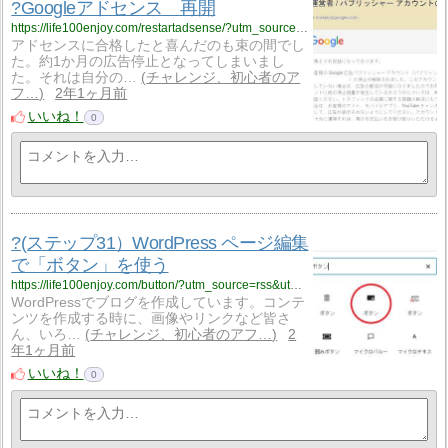
?Googleアドセンス 再開
https://life100enjoy.com/restartadsense/?utm_source=rss&utm_medium=rss&utm_campaign=restartadsense
アドセンスに合格したと喜んだのも束の間でし
た。約1か月の広告停止となってしまいまし
た。それは自分の…
チャレンジ、初心者のア
フ…
2年1ヶ月前
いいね！
0
?(ステップ31）WordPress ページ編集
で「ボタン」を使う
https://life100enjoy.com/button/?utm_source=rss&utm_medium=rss&utm_campaign=button
WordPressでブログを作成しています。コンテ
ンツを作成する時に、画像やリンクなど皆さ
ん、いろ…
チャレンジ、初心者のアフ…
2
年1ヶ月前
いいね！
0