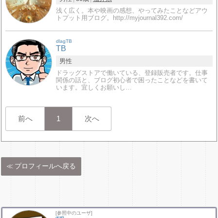
浅く広く。本や映画の感想、やってみたことなどアウ
トプット用ブログ。http://myjournal392.com/
dlagTB
TB
男性
ドラッグストアで働いている、登録販売者です。仕事
関係の話と、ブログ初心者で困ったことなどを書いて
います。宜しくお願いし…
前へ
1
次へ
プロフィールへ戻る
[参照中のユーザ]