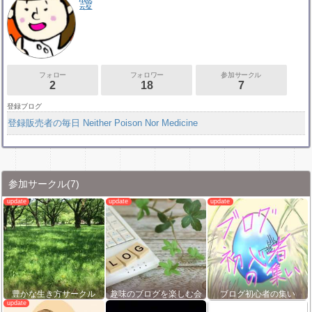
靉
フォロー
フォロワー
参加サークル
2
18
7
登録ブログ
登録販売者の毎日 Neither Poison Nor Medicine
参加サークル
(7)
豊かな生き方サークル
趣味のブログを楽しむ会
ブログ初心者の集い