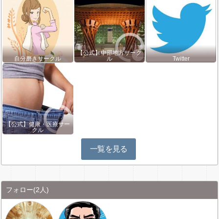
【公式】中部地方サーク
自分磨きサークル
ル
Twitter
【公式】健康・医療サー
クル
一覧を見る
フォロー
(2人)