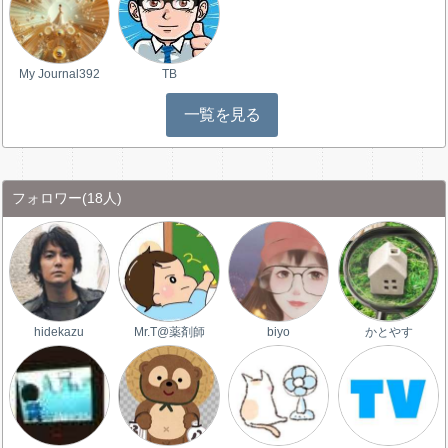
My Journal392
TB
一覧を見る
フォロワー
(18人)
hidekazu
Mr.T@薬剤師
biyo
かとやす