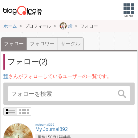
MENU
ホーム
プロフィール
靉
フォロー
フォロー
フォロワー
サークル
フォロー(2)
靉
さんがフォローしているユーザーの一覧です。
myjournal392
My Journal392
男性
50歳
福井県