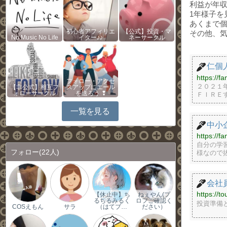
利益が年収
1年様子を
あくまで
初心者アフィリエ
【公式】投資・マ
その他、
No Music No Life
イター♪♪
ネーサークル
仁個
https://fa
フォロー・アクセ
２０２１
【非公式】相互フ
スアップにエール
ォローサークル
を送ろう ❢
ＦＩＲＥ
一覧を見る
中小
https://fa
自分の学
フォロー
(22人)
様なので
会社
https://to
【休止中】ち
ねぇやん(プ
るちるみるく
ロフご確認く
投資準備
COSえもん
サラ
（はてブ…
ださい）