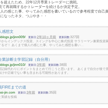
を超えたため、22年12月専業トレーダーに挑戦。
見て再就職するかトレーダーを続けるか決定予定。
個人の感じた事、やってみた感想を書いているので参考程度で自己
気になったネタ、つぶやき・・
人感想文
nblogs.jp/jinn009/
2年10ヶ月前
327回
更新日
更新回数
年からインデックス投資、スイングを中心に株式投資 サラリーマン兼業投資家
するぞ！ あくまで個人の感じた事、やってみた感想を書い…
企業診断士学習記録（自分用）
nblogs.jp/jinn010/
3年前
38回
更新日
更新回数
習記録代わりにポイントをまとめて行こうと思います。 あくまで自分が後で
抜けや正確でない事も含まれる可能性があります。
員FIREまでの道
usi-jin.com
3年前
35回
更新日
更新回数
と実績を投稿