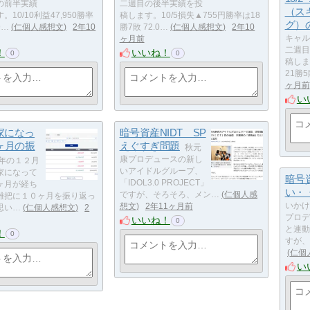
の前半実績
二週目の後半実績を投
（ス
10/10利益47,950勝率
稿します。10/5損失▲755円勝率は18
グ）
9…
仁個人感想文
2年10
勝7敗 72.0…
仁個人感想文
2年10
キャル
ヶ月前
二週目
！
いいね！
0
0
稿しま
21勝5
ヶ月前
い
家になっ
暗号資産NIDT SP
ヶ月の振
えぐすぎ問題
秋元
康プロデュースの新し
年の１２月
いアイドルグループ、
家になって
暗号
「IDOL3.0 PROJECT」
ヶ月が経ち
い・
ですが、そろそろ、メン…
仁個人感
雑把に１０ヶ月を振り返っ
いかけ
想文
2年11ヶ月前
思い…
仁個人感想文
2
プロデ
いいね！
0
と連動
！
0
すが、
仁個
い