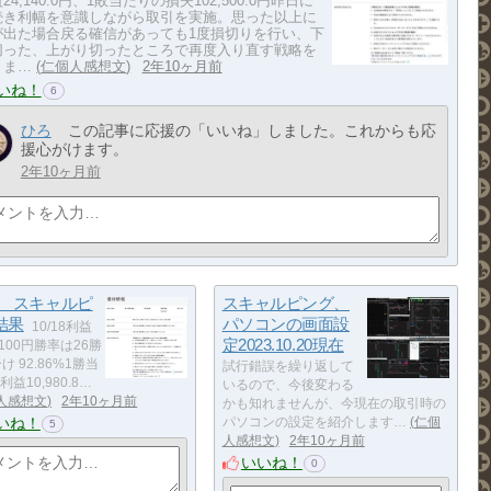
24,140.0円、1敗当たりの損失102,500.0円昨日に
続き利幅を意識しながら取引を実施。思った以上に
が出た場合戻る確信があっても1度損切りを行い、下
切った、上がり切ったところで再度入り直す戦略を
。ま…
仁個人感想文
2年10ヶ月前
いね！
6
ひろ
この記事に応援の「いいね」しました。これからも応
援心がけます。
2年10ヶ月前
18 スキャルピ
スキャルピング、
結果
パソコンの画面設
10/18利益
定2023.10.20現在
,100円勝率は26勝
け 92.86%1勝当
試行錯誤を繰り返して
益10,980.8…
いるので、今後変わる
人感想文
2年10ヶ月前
かも知れませんが、今現在の取引時の
いね！
パソコンの設定を紹介します…
仁個
5
人感想文
2年10ヶ月前
いいね！
0