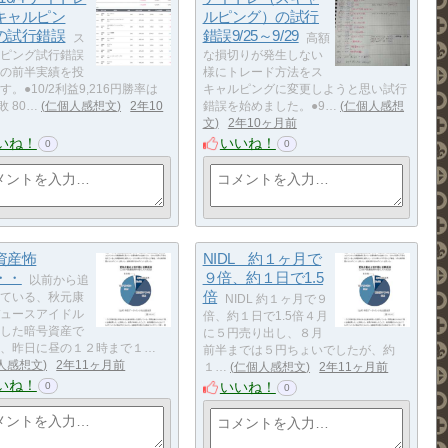
キャルピン
ルピング）の試行
の試行錯誤
錯誤9/25～9/29
ス
高額
ピング試行錯誤
な損切りが発生しない
の前半実績を投
様にトレード方法をス
す。●10/2利益9,216円勝率は
キャルピングに変更しようと思い試行
敗 80…
仁個人感想文
2年10
錯誤を始めました。●9…
仁個人感想
文
2年10ヶ月前
いね！
いいね！
0
0
資産怖
NIDL 約１ヶ月で
・・
９倍、約１日で1.5
以前から追
倍
ている、秋元康
NIDL 約１ヶ月で９
ュースアイドル
倍、約１日で1.5倍４月
した暗号資産で
に５円売り出し、８月
、昨日に昼の１２時まで１…
前半までは５円ちょいでしたが、約
人感想文
2年11ヶ月前
１…
仁個人感想文
2年11ヶ月前
いね！
いいね！
0
0