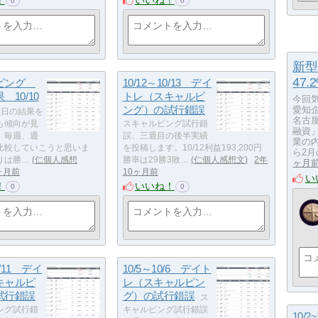
！
いいね！
0
0
新型
47
ルピング
10/12～10/13 デイ
10/10
トレ（スキャルピ
今回
ング）の試行錯誤
愛知
短日の結果を
名古屋
も傾向が見
スキャルピング試行錯
融資
、毎週、週
誤、三週目の後半実績
業の
比較していこうと思いま
を投稿します。10/12利益193,200円
ら2月
りは勝…
仁個人感想
勝率は29勝3敗…
仁個人感想文
2年
ヶ月
ヶ月前
10ヶ月前
い
！
いいね！
0
0
0/11 デイ
10/5～10/6 デイト
キャルピ
レ（スキャルピン
試行錯誤
グ）の試行錯誤
ス
ング試行錯
キャルピング試行錯誤
10/2