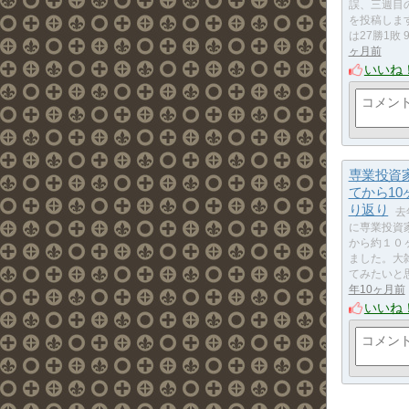
誤、三週目
を投稿します。
は27勝1敗 
ヶ月前
いいね
専業投資
てから10
り返り
去
に専業投資
から約１０
ました。大
てみたいと
年10ヶ月前
いいね