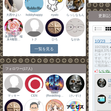
大西やよい
hobbyhappy
nyato
らっしなもん
更新記
アルテミス
体調不良 端
末4種類…
トク
ひろ
ながみ
10/2
10/23損失
一覧を見る
利益8,37
にキッチリ
すが、サイ
で仕方ない
に抵抗線に
フォロワー
(17人)
いいね
2
Neko
マッキー
CEN
(Reskilling…
けいすけ
2