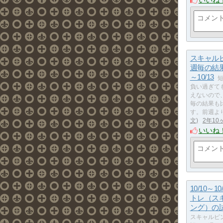
いいね
スキャ
週毎の結果 
～10/13
負い過ぎて
えないので
毎の結果も
す。前週よ
文
2年10
いいね
10/10～1
トレ（ス
ング）の
スキャルピ