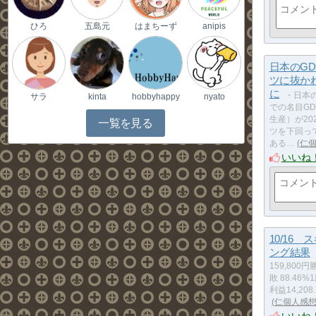
ひろ
五島元
はまちーず
anipis
日本のGD
ツに抜か
に
・日本
サラ
kinta
hobbyhappy
nyato
での名目G
生産）が20
一覧を見る
ツを下回っ
ある…
仁
いいね
10/16 
ング結果
159,800
敗 88.46
利益14,20
仁個人感