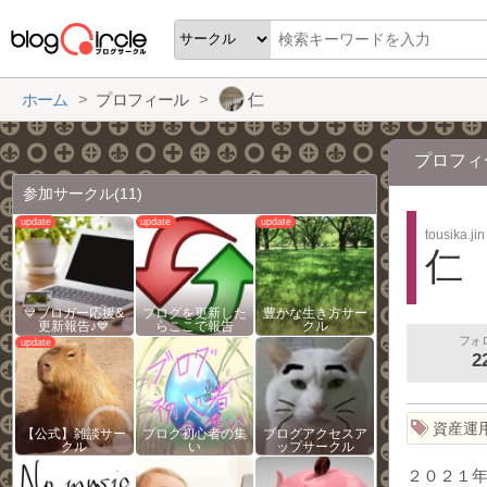
ホーム
プロフィール
仁
プロフィ
参加サークル
(11)
tousika.jin
仁
💙ブロガー応援&
ブログを更新した
豊かな生き方サー
更新報告♪💙
らここで報告
クル
フォ
2
資産運用
【公式】雑談サー
ブログ初心者の集
ブログアクセスア
クル
い
ップサークル
２０２１