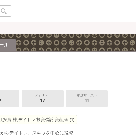
ール
ロー
フォロワー
参加サークル
2
17
11
,投資,株,デイトレ,投資信託,資産,金
1
年からデイトレ、スキャを中心に投資