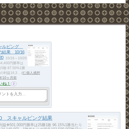
ャルピング
結果 10/16
20
10/16～10/20
4,400円勝率は
15敗 87.50%1勝
の利益16,3…
仁個人感想
年10ヶ月前
いね！
2
/20 スキャルピング結果
20利益✙501,000円勝率は25勝1敗 96.15%1勝当たり