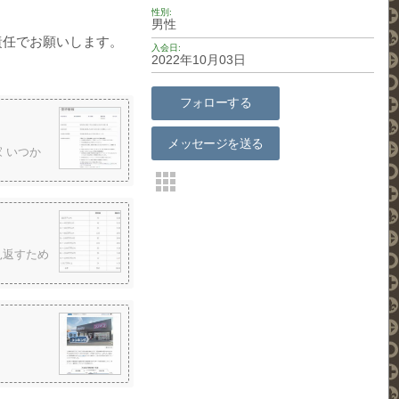
性別
男性
責任でお願いします。
入会日
2022年10月03日
フォローする
メッセージを送る
 いつか
見返すため