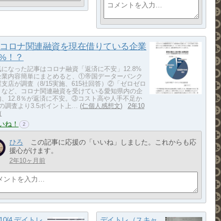
コロナ関連融資を現在借りている企業
.2%！？
気になった記事はコロナ融資「返済に不安」12.8%
企業内容簡単にまとめると、①帝国データーバンク
支店が調査（8/15実施、615社回答）②「ゼロゼロ
」など、コロナ関連融資を受けている愛知県内の企
内、12.8％が返済に不安。③コスト高や人手不足か
の調査より3.5ポイント上…
仁個人感想文
2年10
前
いね！
2
ひろ
この記事に応援の「いいね」しました。これからも応
援心がけます。
2年10ヶ月前
~10/4 デイトレ
デイトレ（スキャ