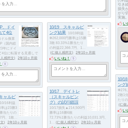
の利益
引き
損失
がり
実施
い
P、ドイ
10/19 スキャルピ
れて4位
ング結果
10/19利益
✙262,000円勝率は15勝
のドル換算
3敗 83.33%1勝当たり
DP（国内総
の利益22,366.7円、1…
23年にドイ
仁個人感想文
2年10ヶ月前
て4位に転落する見通しで
いいね！
個人感想文
2年10ヶ月前
5
！
0
10/
ング
✙276
10/17 デイトレ
2敗1分
スキャルピ
（スキャルピン
たりの利
グ）の試行錯誤
10/16利益
仁個
円勝率は23勝3
10/17損失▲214,500円
い
%1勝当たりの
勝率は16勝6敗
8.7円、1敗…
72.73%1勝当たりの利益10,031.3円、
想文
2年10ヶ月前
1…
仁個人感想文
2年10ヶ月前