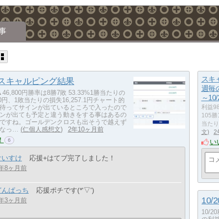
事
スキ
3 スキャルピング結果
週毎の
▲46,800円勝率は8勝7敗 53.33%1勝当たりの
～10/
5.0円、1敗当たりの損失16,257.1円チャート的
待ってサインが出ているところで入ったので
利益98
ンが出ても予定と違う動きをする事はあるの
105勝
ですね。ゴールデンクロスも出そうで越えず
当たり
なっ…
仁個人感想文
2年10ヶ月前
文
2
！
6
い
けいすけ
応援+はてブ完了しました！
年8ヶ月前
どんぱっち
応援ポチです(*'▽')
10
年3ヶ月前
10/