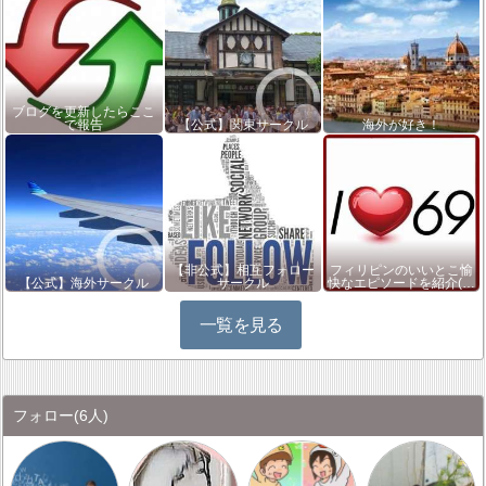
ブログを更新したらここ
で報告
【公式】関東サークル
海外が好き！
【非公式】相互フォロー
フィリピンのいいとこ愉
【公式】海外サークル
サークル
快なエピソードを紹介(…
一覧を見る
フォロー
(6人)