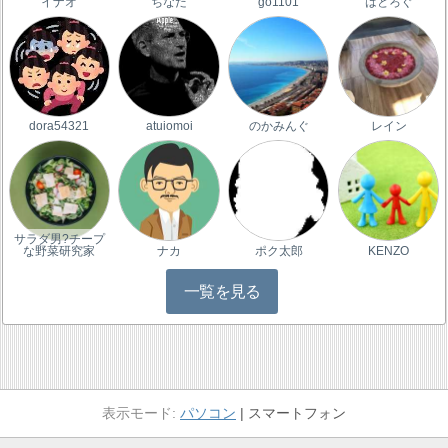
イナオ
ちなだ
go1101
はとろぐ
dora54321
atuiomoi
のかみんぐ
レイン
サラダ男?チープ
な野菜研究家
ナカ
ポク太郎
KENZO
一覧を見る
パソコン
スマートフォン