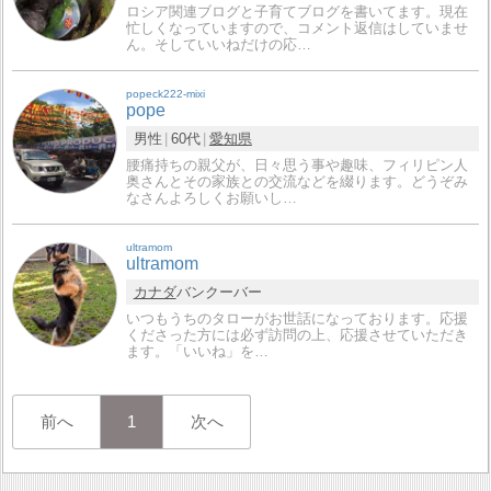
ロシア関連ブログと子育てブログを書いてます。現在
忙しくなっていますので、コメント返信はしていませ
ん。そしていいねだけの応…
popeck222-mixi
pope
男性
60代
愛知県
腰痛持ちの親父が、日々思う事や趣味、フィリピン人
奥さんとその家族との交流などを綴ります。どうぞみ
なさんよろしくお願いし…
ultramom
ultramom
カナダ
バンクーバー
いつもうちのタローがお世話になっております。応援
くださった方には必ず訪問の上、応援させていただき
ます。「いいね」を…
前へ
1
次へ