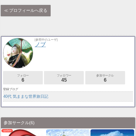
プロフィールへ戻る
[参照中のユーザ]
ノブ
フォロー
フォロワー
参加サークル
6
45
6
登録ブログ
40代 気ままな世界旅日記
参加サークル
(6)