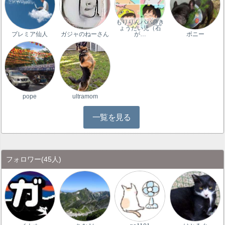
もりりんパパ@き
ょうだい児（石
プレミア仙人
ガジャのねーさん
が…
ボニー
pope
ultramom
一覧を見る
フォロワー
(45人)