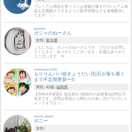
プレミアム商品を買うコツは情報の速さ!!プレミアム商
品を定価購入できるように販売情報などを速報配信し
てます!「い…
gayasan
ガジャのねーさん
女性
東京都
こんにちは。ガジャのねーさんです。ブログを訪問し
てくださり、ありがとうございます。応援もありがと
うございます。今…
moririnpapa1009
もりりんパパ@きょうだい児(石が落ち着く
まで不定期更新ー!)
男性
43歳
福岡県
【R4年8月更新】現在多忙+闘病中の為更新&訪問が不
安定です。訪問は普段から関わりの多い方(ブログにコ
メントを下さっ…
bonnie_pinpin
ボニー
女性