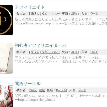
アフィリエイト
参加者：
1,565人
投資・マネー
更新：
3日前
入会：
9年前
新しく管理人になりました仕事以外引きこもりです。⇒「35
https://34marriage.blogspot.com/どうぞよろしく
初心者アフィリエイター♪♪
参加者：
1,914人
投資・マネー
更新：
3日前
入会：
9年前
アフィリエイト初心者（私もですが）は不安で「いっぱい」
間違いはないのだろうか・・・収益は上がっていくのだろうか・・・http
関西サークル
参加者：
394人
地域
更新：
8ヶ月前
入会：
9年前
関西の皆さん、集まってやぁ ❢ (*￣0￣)/ ｵｩ!!サーク
ーhttps://blogcircle.jp/local/