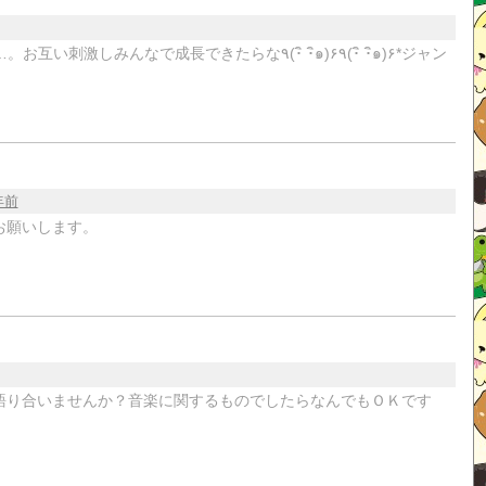
成長できたらな٩(･ิ ･ิ๑)۶٩(･ิ ･ิ๑)۶*ジャン
年前
お願いします。
語り合いませんか？音楽に関するものでしたらなんでもＯＫです