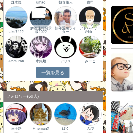
冴木隆
umao
朝食旅人
貴司
サプリメント
解答速報掲示
熟年温泉ライ
アドバイザー
take7422
板2022
ター
＠hir…
Atomuran
水銀燈
アリス
みーこ
一覧を見る
フォロワー
(69人)
三十路
FinemanX
ばく
のび