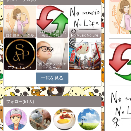
ブログを更新した
自分磨きサークル
らここで報告
No Music No Life
初心者アフィリエ
アフィリエイト
イター♪♪
関西サークル
一覧を見る
フォロー
(51人)