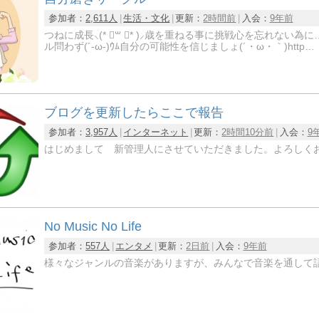
参加者：
2,611人
生活・文化
更新：
2時間前
入会：
9年前
つねに成長⸜(* ॑꒳ ॑* )⸝歳を重ねる事に挑戦心を忘れない為に…。お互い刺激しみんなで
ル問わず(´-ω-)ｳﾑ自分の可能性を信じましょ(´・ω・｀)http…
ブログを更新したらここで報告
参加者：
3,957人
インターネット
更新：
2時間10分前
入会：
9
はじめまして 新管理人にさせていただきました。よろしく
No Music No Life
参加者：
557人
エンタメ
更新：
2日前
入会：
9年前
様々なジャンルの音楽がありますが、みんなで音楽を通して