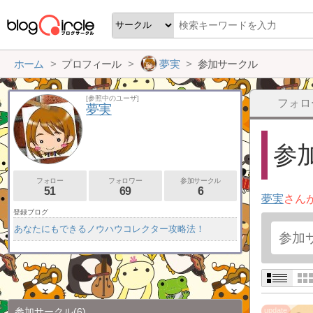
ホーム
プロフィール
夢実
参加サークル
[参照中のユーザ]
フォロ
夢実
参加
フォロー
フォロワー
参加サークル
51
69
6
夢実
さん
登録ブログ
あなたにもできるノウハウコレクター攻略法！
参加サークル
(6)