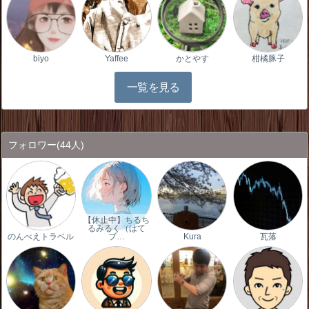
biyo
Yaffee
かとやす
柑橘豚子
一覧を見る
フォロワー
(44人)
【休止中】ちるち
るみるく（はて
のんべえトラベル
ブ…
Kura
瓦落