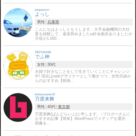
pegayocci
よっし
男性
兵庫県
こんにちはよっしともうします。大手金融機関の大社
畜を経験して、速攻辞めましたw紆余曲折ありましたが
月収が1,000…
DEFUGAMI
でふ神
女性
30代
夫婦で好きなことをして生きていくことにチャレンジ
中! 現在はwebデザイナーとして働きつつ、女性目線か
らのおすすめ【映画…
kobanzame19
万度来舞
男性
40代
東京都
万度来舞(ばんどらいぶ)と申します。↓ブロガーさんに
おすすめ記事【簡単】WordPressでメディアを選択、
画像を…