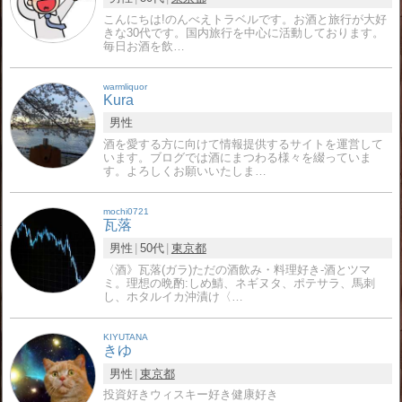
こんにちは!のんべえトラベルです。お酒と旅行が大好
きな30代です。国内旅行を中心に活動しております。
毎日お酒を飲…
warmliquor
Kura
男性
酒を愛する方に向けて情報提供するサイトを運営して
います。ブログでは酒にまつわる様々を綴っていま
す。よろしくお願いいたしま…
mochi0721
瓦落
男性
50代
東京都
〈酒》瓦落(ガラ)ただの酒飲み・料理好き-酒とツマ
ミ。理想の晩酌:しめ鯖、ネギヌタ、ポテサラ、馬刺
し、ホタルイカ沖漬け〈…
KIYUTANA
きゆ
男性
東京都
投資好きウィスキー好き健康好き