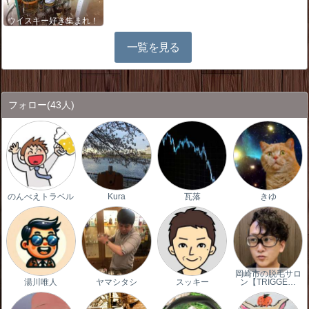
ウイスキー好き集まれ！
一覧を見る
フォロー
(43人)
のんべえトラベル
Kura
瓦落
きゆ
岡崎市の脱毛サロ
湯川唯人
ヤマシタシ
スッキー
ン【TRIGGE…