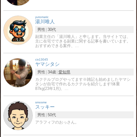
yutomatic
湯川唯人
男性
30代
副業主任の「湯川唯人」と申します。当サイトでは、
主に在宅でできる副業に関する記事を書いています。
おすすめできる案件、…
cix13045
ヤマシタシ
男性
34歳
愛知県
カクテルブログやってます※雑記も始めましたヤマシ
タシが自宅で作れるカクテルを紹介します!体重
87kg(23年1月)、…
smosme
スッキー
男性
50代
アラフィフのおっさん。