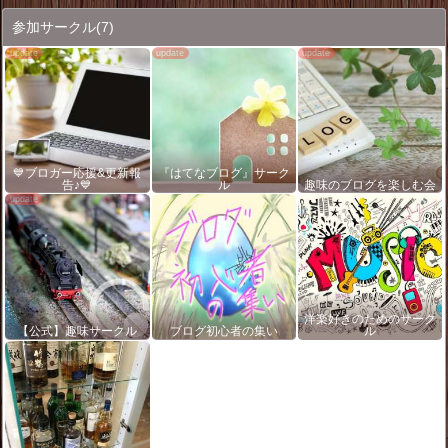
参加サークル
(7)
💙ブロガー応援&更新報
『はてなブログ』サーク
告♪💙
ル
趣味のブログを楽しむ会
洋楽好きのためのサーク
【公式】趣味サークル
ブログ初心者の集い
ル