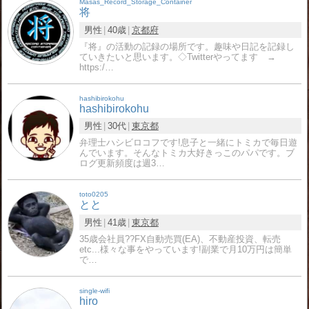
Masas_Record_Storage_Container
将
男性
40歳
京都府
『将』の活動の記録の場所です。趣味や日記を記録し
ていきたいと思います。◇Twitterやってます →
https:/…
hashibirokohu
hashibirokohu
男性
30代
東京都
弁理士ハシビロコフです!息子と一緒にトミカで毎日遊
んでいます。そんなトミカ大好きっこのパパです。ブ
ログ更新頻度は週3…
toto0205
とと
男性
41歳
東京都
35歳会社員?‍?FX自動売買(EA)、不動産投資、転売
etc...様々な事をやっています!副業で月10万円は簡単
で…
single-wifi
hiro