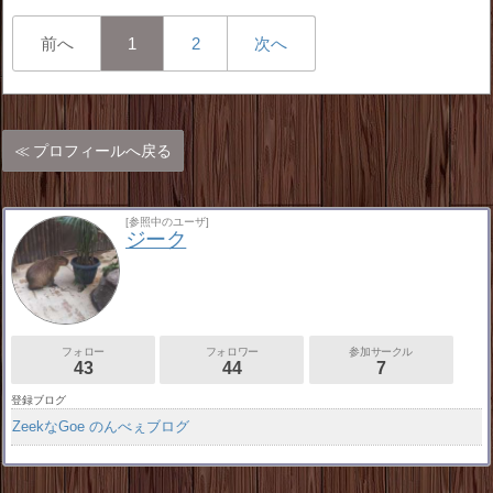
前へ
1
2
次へ
プロフィールへ戻る
[参照中のユーザ]
ジーク
フォロー
フォロワー
参加サークル
43
44
7
登録ブログ
ZeekなGoe のんべぇブログ