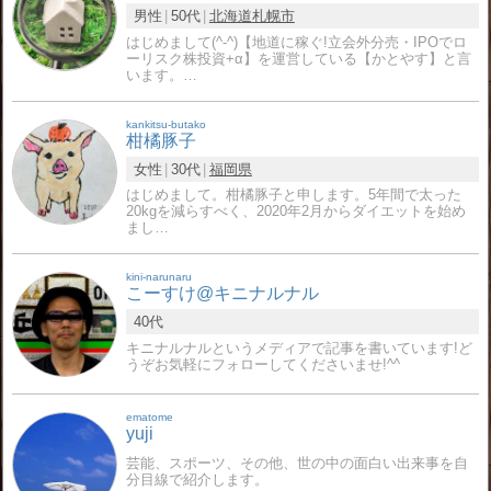
男性
50代
北海道
札幌市
はじめまして(^-^)【地道に稼ぐ!立会外分売・IPOでロ
ーリスク株投資+α】を運営している【かとやす】と言
います。…
kankitsu-butako
柑橘豚子
女性
30代
福岡県
はじめまして。柑橘豚子と申します。5年間で太った
20kgを減らすべく、2020年2月からダイエットを始め
まし…
kini-narunaru
こーすけ@キニナルナル
40代
キニナルナルというメディアで記事を書いています!ど
うぞお気軽にフォローしてくださいませ!^^
ematome
yuji
芸能、スポーツ、その他、世の中の面白い出来事を自
分目線で紹介します。