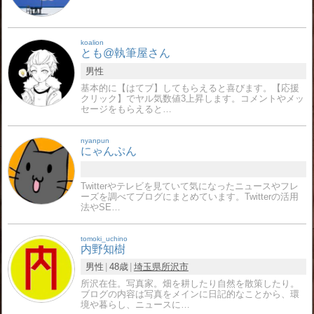
koalion
とも@執筆屋さん
男性
基本的に【はてブ】してもらえると喜びます。【応援
クリック】でヤル気数値3上昇します。コメントやメッ
セージをもらえると…
nyanpun
にゃんぷん
Twitterやテレビを見ていて気になったニュースやフレ
ーズを調べてブログにまとめています。Twitterの活用
法やSE…
tomoki_uchino
内野知樹
男性
48歳
埼玉県
所沢市
所沢在住。写真家。畑を耕したり自然を散策したり。
ブログの内容は写真をメインに日記的なことから、環
境や暮らし、ニュースに…