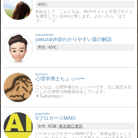
40代
初めまして、こんにちは。Wi-Fiサイトと子育てサイト
を運営しているhiroと申します。よかったら「はて
ブ」・「ブ…
yakuzaishiyh
yakuzaiyh@わかりやすい薬の解説
男性
40代
kruchoro
心理学博士ちょっぺ〜
こんちは、心理学者のちょっぺ〜です。主に論文を元
にした心理学の情報発信をしています。
▼Twitterhttps:/…
guguneko
Vブロガー☆MAKI
女性
82歳
東京都
江東区
バーチャルブロガー☆MAKIです♪「未来は楽しいこと