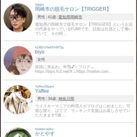
trigger
岡崎市の脱毛サロン【TRIGGER】
男性
41歳
愛知県
岡崎市
愛知県の岡崎市で脱毛サロン【TRIGGER】というお店
の代表をやっているFUMIです。以前は社員として働い
ていて、その時…
k1MZuYfw0XVBF5g
biyo
女性
皆様に幸あれ。🌸🥰💕✨ブログ→
https://biyo.fc2.net/X→https://twitter.com…
Yaffee28ppm
Yaffee
男性
34歳
神奈川県
ウイスキーマニアの料理人がブログはじめました。可
能な限り、はてブ、ランキング支援はお返しさせてい
ただきます!!最…
tatiaipo-kabu
かとやす