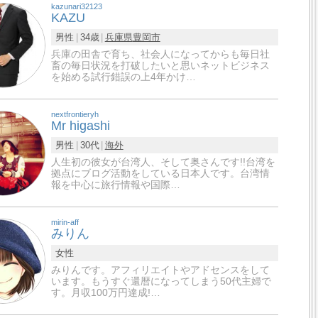
kazunari32123
KAZU
男性
34歳
兵庫県
豊岡市
兵庫の田舎で育ち、社会人になってからも毎日社
畜の毎日状況を打破したいと思いネットビジネス
を始める試行錯誤の上4年かけ…
nextfrontieryh
Mr higashi
男性
30代
海外
人生初の彼女が台湾人、そして奥さんです!!台湾を
拠点にブログ活動をしている日本人です。台湾情
報を中心に旅行情報や国際…
mirin-aff
みりん
女性
みりんです。アフィリエイトやアドセンスをして
います。もうすぐ還暦になってしまう50代主婦で
す。月収100万円達成!…