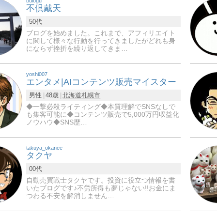
bulogu
不倶戴天
50代
ブログを始めました。これまで、アフィリエイト
に関して様々な行動を行ってきましたがどれも身
にならず挫折を繰り返してきま…
yoshi007
エンタメ|AIコンテンツ販売マイスター
男性
48歳
北海道
札幌市
◆一撃必殺ライティング◆本質理解でSNSなしで
も集客可能に◆コンテンツ販売で5,000万円収益化
ノウハウ◆SNS歴…
takuya_okanee
タクヤ
00代
自動売買戦士タクヤです。投資に役立つ情報を書
いたブログです♪不労所得も夢じゃない!!お金にま
つわる不安を解消しません…