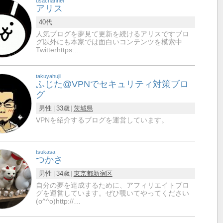
usachannel
アリス
40代
人気ブログを夢見て更新を続けるアリスですブロ
グ以外にも本家では面白いコンテンツを模索中
Twitterhttps:…
takuyahujii
ふじた@VPNでセキュリティ対策ブロ
グ
男性
33歳
茨城県
VPNを紹介するブログを運営しています。
tsukasa
つかさ
男性
34歳
東京都
新宿区
自分の夢を達成するために、アフィリエイトブロ
グを運営しています。ぜひ覗いてやってください
(o^^o)http://…