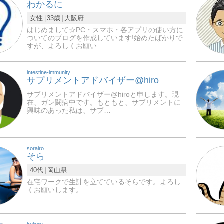
わかるに
女性
33歳
大阪府
はじめまして☆PC・スマホ・各アプリの使い方に
ついてのブログを作成しています!始めたばかりで
すが、よろしくお願い…
intestine-immunity
サプリメントアドバイザー@hiro
サプリメントアドバイザー@hiroと申します。現
在、ガン闘病中です。もともと、サプリメントに
興味のあった私は、サプ…
sorairo
そら
40代
岡山県
在宅ワークで生計を立てているそらです。よろし
くお願いします。