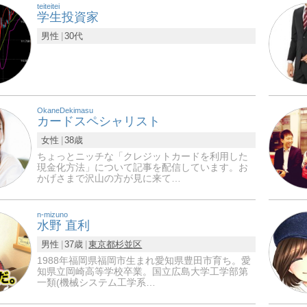
teiteitei
学生投資家
男性
30代
OkaneDekimasu
カードスペシャリスト
女性
38歳
ちょっとニッチな「クレジットカードを利用した
現金化方法」について記事を配信しています。お
かげさまで沢山の方が見に来て…
n-mizuno
水野 直利
男性
37歳
東京都
杉並区
1988年福岡県福岡市生まれ愛知県豊田市育ち。愛
知県立岡崎高等学校卒業。国立広島大学工学部第
一類(機械システム工学系…