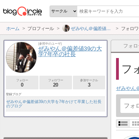
ホーム
プロフィール
ぜみやん＠偏差値39の大学7年卒の社長
フォロワ
[参照中のユーザ]
フォロ
ぜみやん＠偏差値39の大
学7年卒の社長
フォ
フォロー
フォロワー
参加サークル
0
20
3
ぜみやん
登録ブログ
ぜみやん＠偏差値39の大学を7年かけて卒業した社長
のブログ