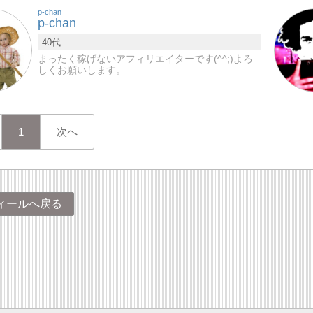
p-chan
p-chan
40代
まったく稼げないアフィリエイターです(^^;)よろ
しくお願いします。
1
次へ
ィールへ戻る