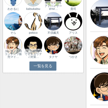
サプリメント
アドバイザー
わかるに
katsukatsu
＠hir…
貴司
そら
pekico
不倶戴天
アリス
エンタメ｜AI
ふじた@VPN
コンテンツ販
でセキュリテ
売マイ…
ィ対策…
タクヤ
つかさ
一覧を見る