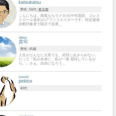
katsukatsu
男性
50代
東京都
こんにちは。痛風もちでメタボ(中性脂肪、コレス
トロール過多)のアフィリエイターです。特定健康
診断対象者で隔月で血液…
affplan
貴司
男性
45歳
人生がどんなに大変でも、絶対にあきらめない。
だって『私の未来に、私が一番 期待しているか
ら。』さぁ、自由になろう…
kotea02
pekico
40代