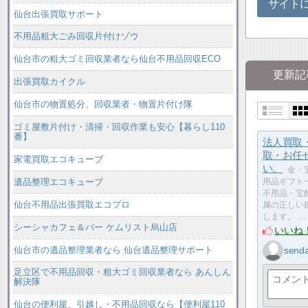
サイト
仙台出張買取サポート
不用品粗大ごみ回収片付けゾウ
仙台市の粗大ゴミ回収業者なら仙台不用品回収ECO
更新記
出張買取カイクル
仙台市の物置処分、回収業者・物置片付け隊
ゴミ屋敷片付け・清掃・回収作業も安心【暮らし110
番】
法人買取
取・お任
家電買取エコキューブ
い。
金・
遺品整理エコキューブ
用品ギフト
不用品・宝
仙台不用品出張買取エコプロ
属の正しい
します。 …
シーシャカフェ＆バー ケムリスト烏山店
いいね
仙台市の遺品整理業者なら 仙台遺品整理サポート
senda
足立区で不用品回収・粗大ゴミ回収業者なら あんしん
解決隊
仙台の便利屋、引越し・不用品回収なら【便利屋110