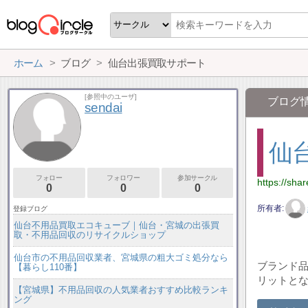
ホーム
ブログ
仙台出張買取サポート
[参照中のユーザ]
ブログ
sendai
仙
フォロー
フォロワー
参加サークル
https://sha
0
0
0
所有者
登録ブログ
仙台不用品買取エコキューブ｜仙台・宮城の出張買
取・不用品回収のリサイクルショップ
仙台市の不用品回収業者、宮城県の粗大ゴミ処分なら
ブランド
【暮らし110番】
リットと
【宮城県】不用品回収の人気業者おすすめ比較ランキ
ング