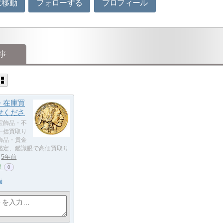
に移動
フォローする
プロフィール
事
・在庫買
せくださ
宝飾品・不
一括買取り
飾品・貴金
鑑定、鑑識眼で高価買取り
5年前
！
0
i