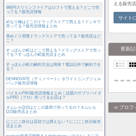
える販売
980円スリリンファイアはロフトで買える？どこで売
ってる？販売店情報
サイト
めなり極はどこのドラッグストアで買える？ドンキで
売ってる？販売店情報まとめ
美めぐり習慣ドラッグストアで売ってる？販売店はど
こ？
更新記
すっぽん小町はどこで買える？ドラッグストアで売っ
てる？すっぽん小町販売店まとめ
すっぽん小町の解約方法は簡単？電話以外で解約でき
る？
DENNOVATE（ディノベート）ホワイトニングジェル
パック販売店情報
バイタルPRO販売店情報まとめ｜話題のサプリバイタ
ルPRO（プロ）売ってるお店は？
プロフ
ネムレルQ10はどこの薬局で売ってるの？ネムレル
Q10販売店まとめ
にこにこ鉄分は店頭では買えない？にこにこ鉄分販売
店まとめ
mamaru販売店情報まとめ|mamaru（ママル）どこで