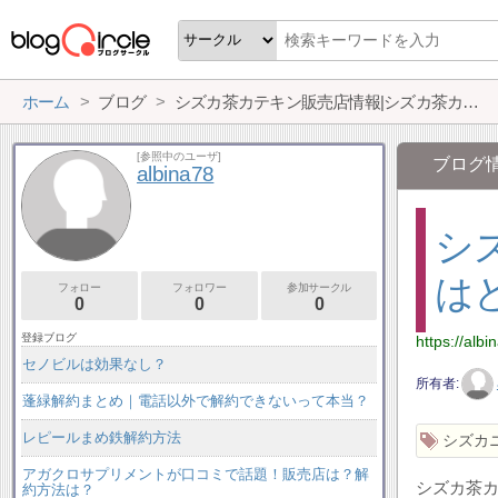
ホーム
ブログ
シズカ茶カテキン販売店情報|シズカ茶カテキンはどこで売ってる？
[参照中のユーザ]
ブログ
albina78
シ
は
フォロー
フォロワー
参加サークル
0
0
0
登録ブログ
https://alb
セノビルは効果なし？
所有者
蓬緑解約まとめ｜電話以外で解約できないって本当？
レピールまめ鉄解約方法
シズカ
アガクロサプリメントが口コミで話題！販売店は？解
シズカ茶
約方法は？