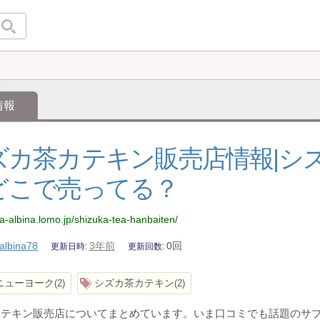
情報
ズカ茶カテキン販売店情報|シ
どこで売ってる？
ina-albina.lomo.jp/shizuka-tea-hanbaiten/
albina78
3年前
0回
更新日時
更新回数
ニューヨーク
シズカ茶カテキン
2
2
カテキン販売店についてまとめています。いま口コミでも話題のサ