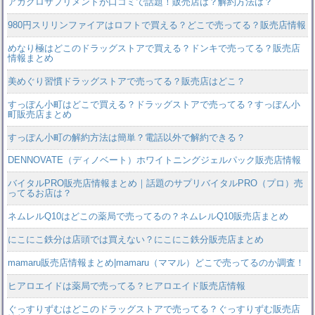
アガクロサプリメントが口コミで話題！販売店は？解約方法は？
980円スリリンファイアはロフトで買える？どこで売ってる？販売店情報
めなり極はどこのドラッグストアで買える？ドンキで売ってる？販売店
情報まとめ
美めぐり習慣ドラッグストアで売ってる？販売店はどこ？
すっぽん小町はどこで買える？ドラッグストアで売ってる？すっぽん小
町販売店まとめ
すっぽん小町の解約方法は簡単？電話以外で解約できる？
DENNOVATE（ディノベート）ホワイトニングジェルパック販売店情報
バイタルPRO販売店情報まとめ｜話題のサプリバイタルPRO（プロ）売
ってるお店は？
ネムレルQ10はどこの薬局で売ってるの？ネムレルQ10販売店まとめ
にこにこ鉄分は店頭では買えない？にこにこ鉄分販売店まとめ
mamaru販売店情報まとめ|mamaru（ママル）どこで売ってるのか調査！
ヒアロエイドは薬局で売ってる？ヒアロエイド販売店情報
ぐっすりずむはどこのドラッグストアで売ってる？ぐっすりずむ販売店