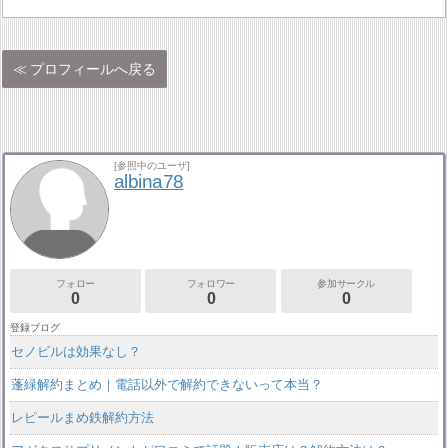
プロフィールへ戻る
[参照中のユーザ]
albina78
フォロー
フォロワー
参加サークル
0
0
0
登録ブログ
セノビルは効果なし？
蓬緑解約まとめ｜電話以外で解約できないって本当？
レピールまめ鉄解約方法