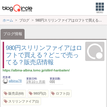
MENU
ホーム
ブログ
980円スリリンファイアはロフトで買える？どこで売ってる？販売店情報
ブログ情報
980円スリリンファイアはロ
フトで買える？どこで売っ
てる？販売店情報
https://albina-albina.lomo.jp/slilinf-hanbaiten/
所有者
更新日時
更新回数
albina78
1年10ヶ月前
0回
販売店
980円
ロフト
69
2
1
スリリンファイア
1