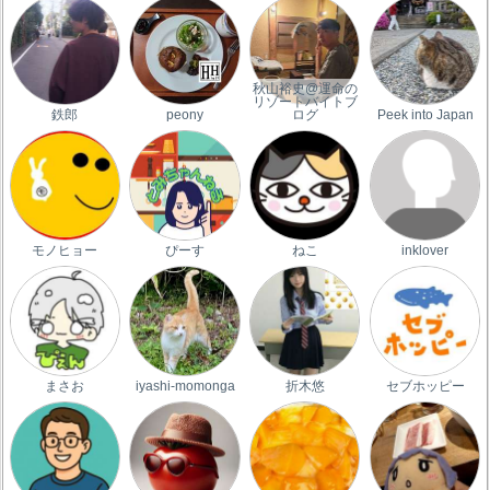
秋山裕史@運命の
リゾートバイトブ
鉄郎
peony
ログ
Peek into Japan
モノヒョー
ぴーす
ねこ
inklover
まさお
iyashi-momonga
折木悠
セブホッピー