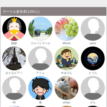
サークル参加者
(1265人)
旅姫
コスパトラベル
Momo
yasu
おとなピアノ
アトム
やまげん
とうた
44
海
umao
そら