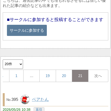
こちらは、過去記事の中でも埋もれるさせるには惜しい優
れた記事の紹介なども出来ます。
サークルに参加すると投稿することができます
サークルに参加する
へ
1
…
19
20
21
次へ
395
ベアたん
2026/05/26 10:38
返信