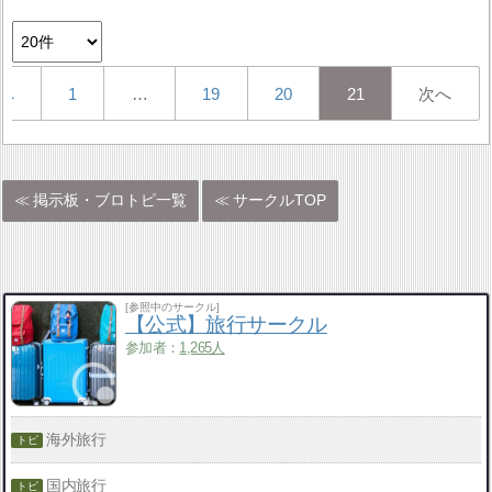
へ
1
…
19
20
21
次へ
掲示板・ブロトピ一覧
サークルTOP
[参照中のサークル]
【公式】旅行サークル
参加者：
1,265人
海外旅行
国内旅行