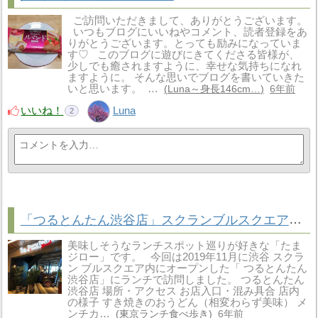
ご訪問いただきまして、ありがとうございます。
いつもブログにいいねやコメント、読者登録をあ
りがとうございます。とっても励みになっていま
す♡ このブログに遊びにきてくださる皆様が、
少しでも癒されますように、幸せな気持ちになれ
ますように。 そんな思いでブログを書いていきた
いと思います。 …
Luna～身長146cm…
6年前
いいね！
Luna
2
「つるとんたん渋谷店」スクランブルスクエア内の激混みうどん屋
美味しそうなランチスポット巡りが好きな「たま
ジロー」です。 今回は2019年11月に渋谷 スクラ
ン ブルスクエア内にオープンした「 つるとんたん
渋谷店」にランチで訪問しました。 つるとんたん
渋谷店 場所・アクセス お店入口・混み具合 店内
の様子 すき焼きのおうどん（相変わらず美味） メ
ンチカ…
東京ランチ食べ歩き
6年前