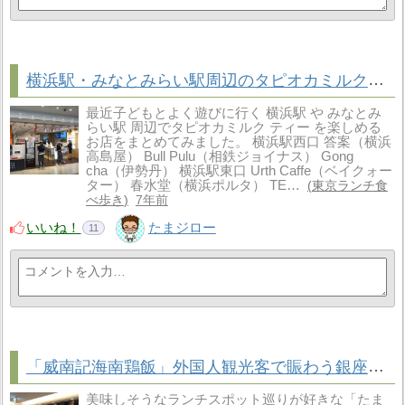
横浜駅・みなとみらい駅周辺のタピオカミルクティーまとめ
最近子どもとよく遊びに行く 横浜駅 や みなとみ
らい駅 周辺でタピオカミルク ティー を楽しめる
お店をまとめてみました。 横浜駅西口 答案（横浜
高島屋） Bull Pulu（相鉄ジョイナス） Gong
cha（伊勢丹） 横浜駅東口 Urth Caffe（ベイクォー
ター） 春水堂（横浜ポルタ） TE…
東京ランチ食
べ歩き
7年前
いいね！
たまジロー
11
「威南記海南鶏飯」外国人観光客で賑わう銀座のシンガポールチキンライス
美味しそうなランチスポット巡りが好きな「たま