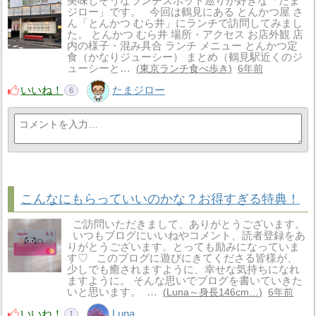
美味しそうなランチスポット巡りが好きな「たま
ジロー」です。 今回は鶴見にある とんかつ屋 さ
ん「とんかつ むら井」にランチで訪問してみまし
た。 とんかつ むら井 場所・アクセス お店外観 店
内の様子・混み具合 ランチ メニュー とんかつ定
食（かなりジューシー） まとめ（鶴見駅近くのジ
ューシーと…
東京ランチ食べ歩き
6年前
いいね！
たまジロー
6
こんなにもらっていいのかな？お得すぎる特典！
ご訪問いただきまして、ありがとうございます。
いつもブログにいいねやコメント、読者登録をあ
りがとうございます。とっても励みになっていま
す♡ このブログに遊びにきてくださる皆様が、
少しでも癒されますように、幸せな気持ちになれ
ますように。 そんな思いでブログを書いていきた
いと思います。 …
Luna～身長146cm…
6年前
いいね！
Luna
1