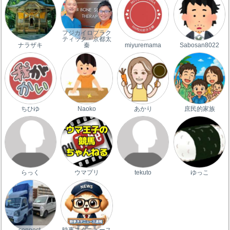
フジカイロプラク
ティック・京都太
ナラザキ
秦
miyuremama
Sabosan8022
ちひゆ
Naoko
あかり
庶民的家族
らっく
ウマプリ
tekuto
ゆっこ