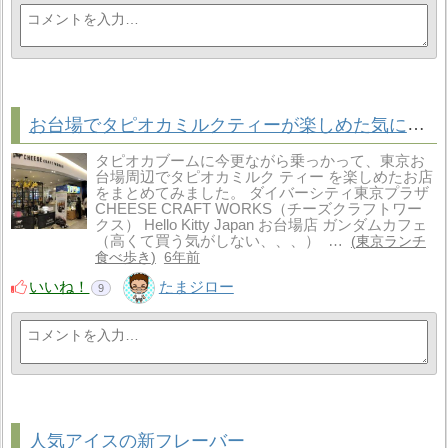
お台場でタピオカミルクティーが楽しめた気になるお店まとめ
タピオカブームに今更ながら乗っかって、東京お
台場周辺でタピオカミルク ティー を楽しめたお店
をまとめてみました。 ダイバーシティ東京プラザ
CHEESE CRAFT WORKS（チーズクラフトワー
クス） Hello Kitty Japan お台場店 ガンダムカフェ
（高くて買う気がしない、、、） …
東京ランチ
食べ歩き
6年前
いいね！
たまジロー
9
人気アイスの新フレーバー