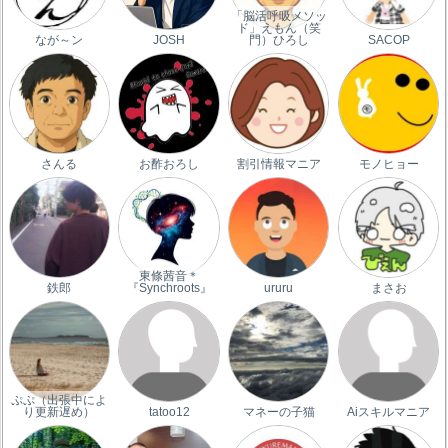
「脳活呼吸メソッ
ド」えもん（笑
なが～ン
JOSH
門）ひろし
SACOP
さんる
お酢おろし
割引情報マニア
モノヒョー
東條茜音＊
鉄郎
『Synchroots』
ururu
まさお
ぷぷ（出張中によ
り更新遅め）
tatoo12
マネーの子猫
Aiスキルマニア