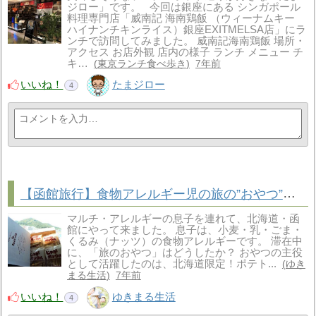
ジロー」です。 今回は銀座にある シンガポール
料理専門店「威南記 海南鶏飯 （ウィーナムキー
ハイナンチキンライス）銀座EXITMELSA店」にラ
ンチで訪問してみました。 威南記海南鶏飯 場所・
アクセス お店外観 店内の様子 ランチ メニュー チ
キ…
東京ランチ食べ歩き
7年前
いいね！
たまジロー
4
【函館旅行】食物アレルギー児の旅の”おやつ”は北海道限定ポテトスナック菓子！小分けで便利でアレルゲンフリー！
マルチ・アレルギーの息子を連れて、北海道・函
館にやって来ました。 息子は、小麦・乳・ごま・
くるみ（ナッツ）の食物アレルギーです。 滞在中
に、「旅のおやつ」はどうしたか？ おやつの主役
として活躍したのは、北海道限定！ポテト...
ゆき
まる生活
7年前
いいね！
ゆきまる生活
4