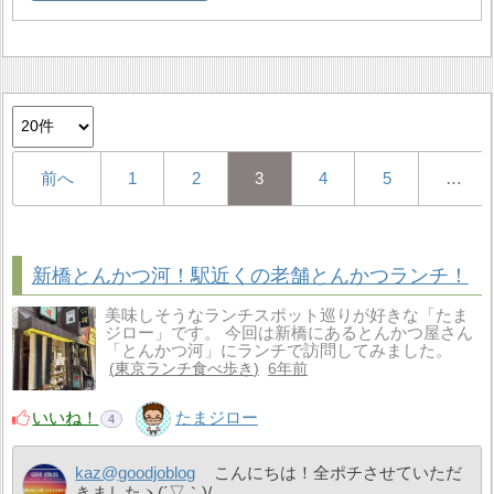
前へ
1
2
3
4
5
…
新橋とんかつ河！駅近くの老舗とんかつランチ！
美味しそうなランチスポット巡りが好きな「たま
ジロー」です。 今回は新橋にあるとんかつ屋さん
「とんかつ河」にランチで訪問してみました。
東京ランチ食べ歩き
6年前
いいね！
たまジロー
4
kaz@goodjoblog
こんにちは！全ポチさせていただ
きましたヽ(´▽｀)/