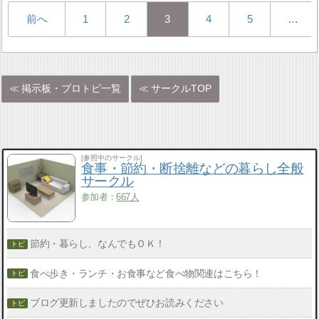
前へ
1
2
3
4
5
…
掲示板・ブロトピ一覧
サークルTOP
[参照中のサークル]
食事・節約・断捨離などの暮らし全般
サークル
参加者：
667人
節約・暮らし、なんでもＯＫ！
食べ歩き・ランチ・お食事など食べ物関連はこちら！
ブログ更新しましたのでぜひお読みください