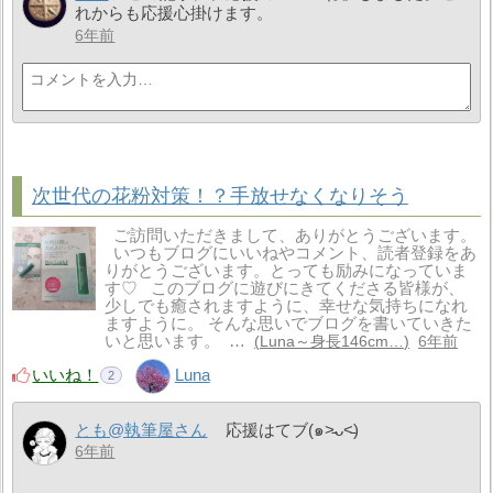
れからも応援心掛けます。
6年前
次世代の花粉対策！？手放せなくなりそう
ご訪問いただきまして、ありがとうございます。
いつもブログにいいねやコメント、読者登録をあ
りがとうございます。とっても励みになっていま
す♡ このブログに遊びにきてくださる皆様が、
少しでも癒されますように、幸せな気持ちになれ
ますように。 そんな思いでブログを書いていきた
いと思います。 …
Luna～身長146cm…
6年前
いいね！
Luna
2
とも@執筆屋さん
応援はてブ(๑˃̵ᴗ˂̵)
6年前