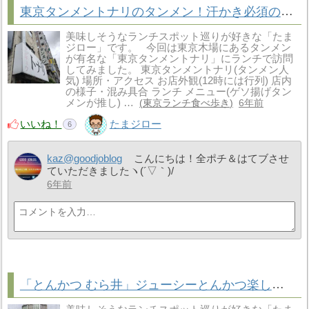
東京タンメントナリのタンメン！汗かき必須の木場の人気ランチ！
美味しそうなランチスポット巡りが好きな「たま
ジロー」です。 今回は東京木場にあるタンメン
が有名な「東京タンメントナリ」にランチで訪問
してみました。 東京タンメントナリ(タンメン人
気) 場所・アクセス お店外観(12時には行列) 店内
の様子・混み具合 ランチ メニュー(ゲソ揚げタン
メンが推し) …
東京ランチ食べ歩き
6年前
いいね！
たまジロー
6
kaz@goodjoblog
こんにちは！全ポチ＆はてブさせ
ていただきましたヽ(´▽｀)/
6年前
「とんかつ むら井」ジューシーとんかつ楽しめる鶴見駅ランチ