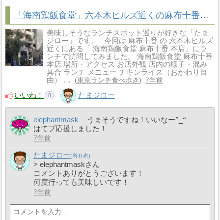
「海南鶏飯食堂」六本木ヒルズ近くの麻布十番のチキンライスランチ
美味しそうなランチスポット巡りが好きな「たま
ジロー」です。 今回は 麻布十番 の 六本木ヒルズ
近くにある「 海南鶏飯食堂 麻布十番 本店」にラ
ンチで訪問してみました。 海南鶏飯食堂 麻布十番
本店 場所・アクセス お店外観 店内の様子・混み
具合 ランチ メニュー チキンライス（おかわり自
由） …
東京ランチ食べ歩き
7年前
いいね！
たまジロー
8
elephantmask
うまそうですね！いいなー^_^
はてブ応援しました！
7年前
たまジロー
> elephantmaskさん
コメントありがとうございます！
何度行っても美味しいです！
7年前