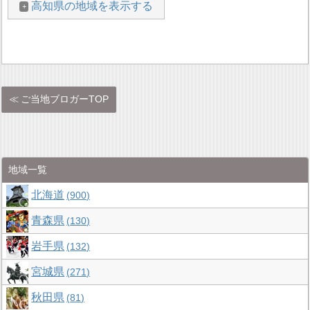
高知県の地域を表示する
ご当地ブロガーTOP
地域一覧
北海道
900
青森県
130
岩手県
132
宮城県
271
秋田県
81