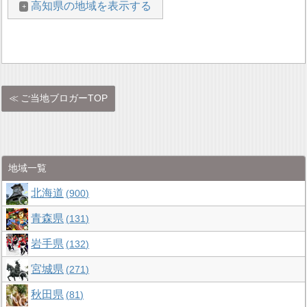
高知県の地域を表示する
ご当地ブロガーTOP
地域一覧
北海道
900
青森県
131
岩手県
132
宮城県
271
秋田県
81