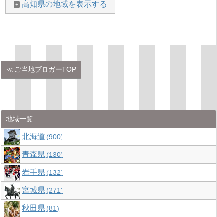
高知県の地域を表示する
ご当地ブロガーTOP
地域一覧
北海道
900
青森県
130
岩手県
132
宮城県
271
秋田県
81