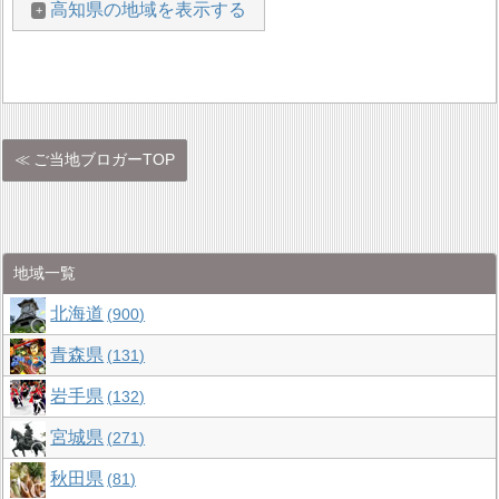
高知県の地域を表示する
ご当地ブロガーTOP
地域一覧
北海道
900
青森県
131
岩手県
132
宮城県
271
秋田県
81