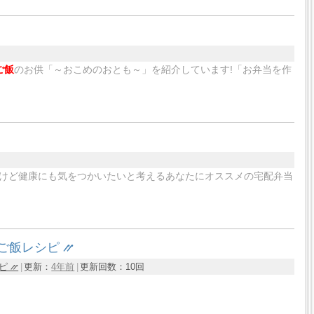
ご飯
のお供「～おこめのおとも～」を紹介しています!「お弁当を作
けど健康にも気をつかいたいと考えるあなたにオススメの宅配弁当
ご飯レシピ ⳼
ピ ⳼
更新：
4年前
更新回数：
10回