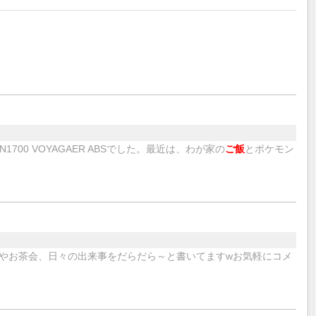
1700 VOYAGAER ABSでした。最近は、わが家の
ご飯
とポケモン
～
やお茶会、日々の出来事をだらだら～と書いてますwお気軽にコメ