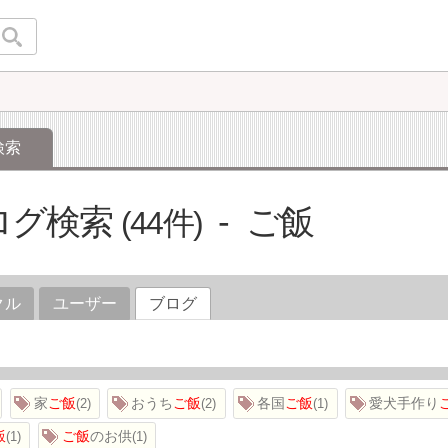
検索
ログ検索
ご飯
44
クル
ユーザー
ブログ
家
ご飯
おうち
ご飯
各国
ご飯
愛犬手作り
2
2
1
飯
ご飯
のお供
1
1