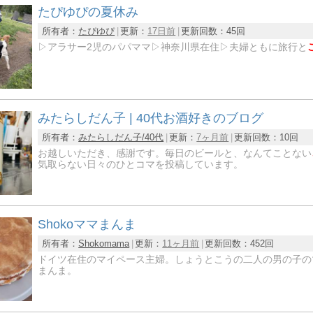
たぴゆぴの夏休み
所有者：
たぴゆぴ
更新：
17日前
更新回数：
45回
▷アラサー2児のパパママ▷神奈川県在住▷夫婦ともに旅行と
みたらしだん子 | 40代お酒好きのブログ
所有者：
みたらしだん子/40代
更新：
7ヶ月前
更新回数：
10回
お越しいただき、感謝です。毎日のビールと、なんてことない
気取らない日々のひとコマを投稿しています。
Shokoママまんま
所有者：
Shokomama
更新：
11ヶ月前
更新回数：
452回
ドイツ在住のマイペース主婦。しょうとこうの二人の男の子の
まんま。