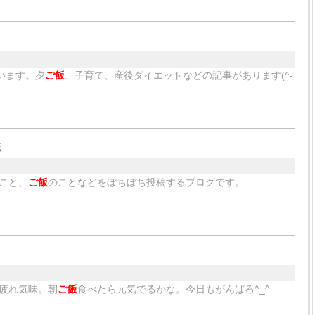
います。夕
ご飯
、子育て、産後ダイエットなどの記事があります(^-
誌
こと、
ご飯
のことなどをぼちぼち投稿するブログです。
疲れ気味。朝
ご飯
食べたら元気でるかな。今日もがんばろ^_^