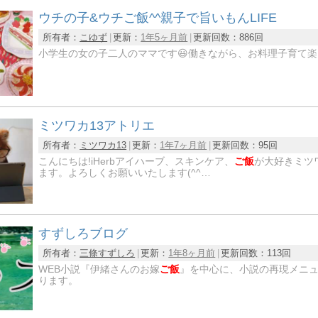
ウチの子&ウチご飯^^親子で旨いもんLIFE
所有者：
こゆず
更新：
1年5ヶ月前
更新回数：
886回
小学生の女の子二人のママです😃働きながら、お料理子育て楽
ミツワカ13アトリエ
所有者：
ミツワカ13
更新：
1年7ヶ月前
更新回数：
95回
こんにちは!iHerbアイハーブ、スキンケア、
ご飯
が大好きミツ
ます。よろしくお願いいたします(^^…
すずしろブログ
所有者：
三條すずしろ
更新：
1年8ヶ月前
更新回数：
113回
WEB小説『伊緒さんのお嫁
ご飯
』を中心に、小説の再現メニ
ります。