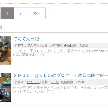
1
2
次へ
てんてん日記
所有者：
てんてん
更新：
5時間前
更新回数：
418回
…したが、手放してしまいました。最後のバイクはkawasaki VN
GOの記事が多いです。
ＳＤＧＯ ばんしいのブログ ～本日の晩ご飯
所有者：
ばんしい
更新：
7日前
更新回数：
829回
作った料理やお菓子がメインのブログです。その他、活けた花
ントしてくださいまし(^^)/