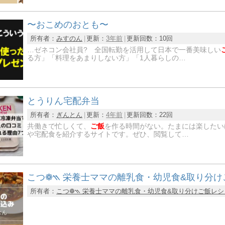
〜おこめのおとも〜
所有者：
みすのん
更新：
3年前
更新回数：
10回
…ゼネコン会社員? 全国転勤を活用して日本で一番美味しい
る方」「料理をあまりしない方」「1人暮らしの…
とうりん宅配弁当
所有者：
ぎんとん
更新：
4年前
更新回数：
22回
共働きで忙しくて、
ご飯
を作る時間がない。たまには楽したい
や宅配食を紹介するサイトです。ぜひ、閲覧して…
こつ❁⳹ 栄養士ママの離乳食・幼児食&取り分け
所有者：
こつ❁⳹ 栄養士ママの離乳食・幼児食&取り分けご飯レシ