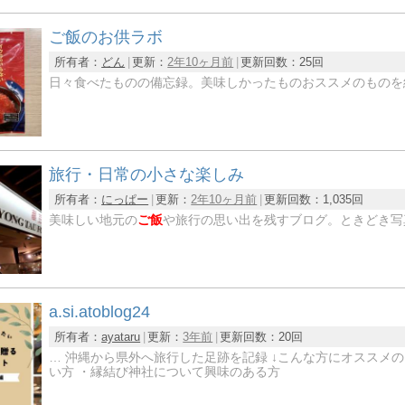
ご飯のお供ラボ
所有者：
どん
更新：
2年10ヶ月前
更新回数：
25回
日々食べたものの備忘録。美味しかったものおススメのものを
旅行・日常の小さな楽しみ
所有者：
にっぱー
更新：
2年10ヶ月前
更新回数：
1,035回
美味しい地元の
ご飯
や旅行の思い出を残すブログ。ときどき写
a.si.atoblog24
所有者：
ayataru
更新：
3年前
更新回数：
20回
… 沖縄から県外へ旅行した足跡を記録 ↓こんな方にオススメの
い方 ・縁結び神社について興味のある方