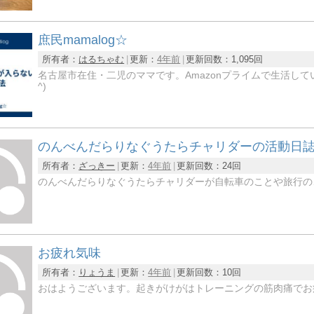
庶民mamalog☆
所有者：
はるちゃむ
更新：
4年前
更新回数：
1,095回
名古屋市在住・二児のママです。Amazonプライムで生活して
^)
のんべんだらりなぐうたらチャリダーの活動日
所有者：
ざっきー
更新：
4年前
更新回数：
24回
のんべんだらりなぐうたらチャリダーが自転車のことや旅行の
お疲れ気味
所有者：
りょうま
更新：
4年前
更新回数：
10回
おはようございます。起きがけがはトレーニングの筋肉痛でお