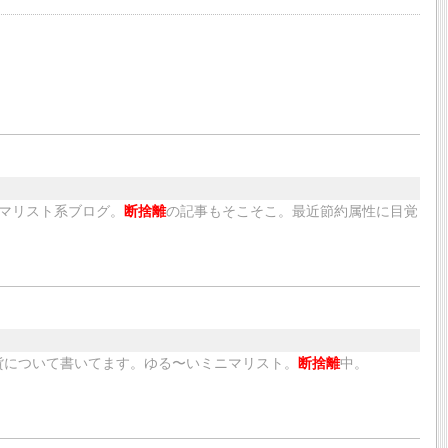
マリスト系ブログ。
断捨離
の記事もそこそこ。最近節約属性に目覚
雑貨について書いてます。ゆる〜いミニマリスト。
断捨離
中。