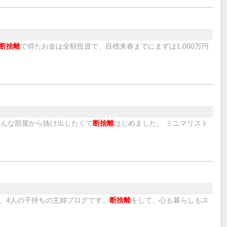
断捨離
で得たお金は全額投資で、目標来春までにまずは1,000万円
そんな部屋から抜け出したくて
断捨離
はじめました。 ミニマリスト
、4人の子持ちの主婦ブログです。
断捨離
をして、心も暮らしもス