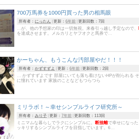
700万馬券を1000円買った男の相馬眼
所有者：
にったん
更新：
6年前
更新回数：
7回
…が、他の予想家の印は一切無視。来春引っ越し予定なので、
を達成させます。メルカリとヤフオクと馬券で…
かーちゃん、もうこんな汚部屋やだ！！！
所有者：
かずすずよ
更新：
6年前
更新回数：
2回
… かずすずよです 部屋にいても落ち着けないHPが削られる 
に憧れています 家族のことなどもつらつら
ミリラボ！～幸せシンプルライフ研究所～
所有者：
みり子
更新：
7年前
更新回数：
113回
ミニマムな暮らしでラクにシンプルに。
断捨離
で幸せになった
ッキリするシンプルライフを目指しています。6…