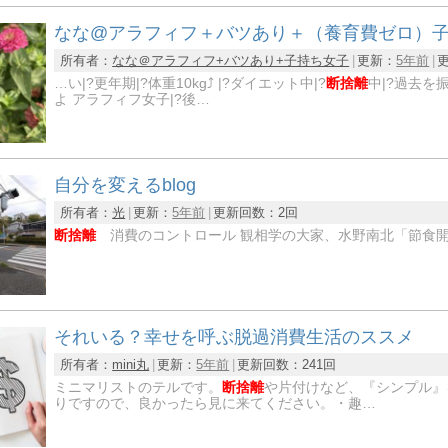
なな@アラフィフ＋バツあり＋（養育費ゼロ）
所有者：
なな＠アラフィフ+バツあり+子持ち女子
更新：
5年前
…い|?更年期|?体重10kg⤴️ |?ダイエット中|?
断捨離
中|?過去を
よ アラフィフ女子|?後…
自分を変えるblog
所有者：
光
更新：
5年前
更新回数：
2回
断捨離
消費のコントロール 観相学の大家、水野南北「節食
それいる？幸せを呼ぶ脱過消費生活のススメ
所有者：
mini丸
更新：
5年前
更新回数：
241回
ミニマリストのテルです。
断捨離
や片付けなど、『シンプル』
りですので、良かったら見に来てください。・趣…