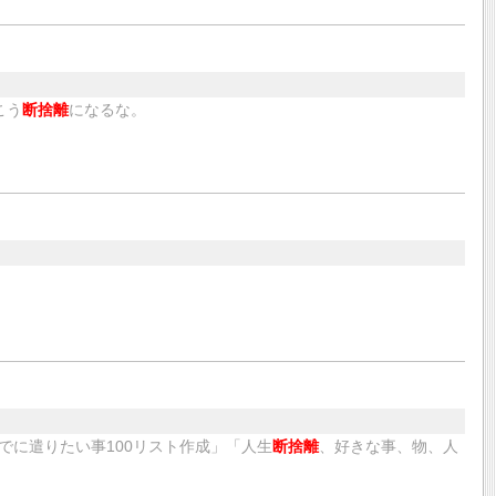
こう
断捨離
になるな。
でに遣りたい事100リスト作成」「人生
断捨離
、好きな事、物、人