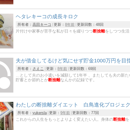
ヘタレキーコの成長キロク
所有者：
高田キーコ
更新：
8年前
更新回数：
48回
片付けや家事が苦手な私が日々を綴りつつ
断捨離
をしつつ生活
夫が借金してるけど気にせず貯金1000万円を目
所有者：
さえこ
更新：
8年前
更新回数：
69回
…として夫のお小遣いを減額して1年半 、またしても夫の新た
貯蓄とか節約とか
断捨離
なんかの記録です。
わたしの断捨離ダイエット 白鳥進化プロジェ
所有者：
yukersla
更新：
9年前
更新回数：
77回
これからの人生をもっとよりよく変えたい人。身体の
断捨離
を