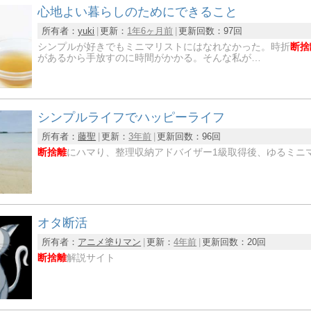
心地よい暮らしのためにできること
所有者：
yuki
更新：
1年6ヶ月前
更新回数：
97回
シンプルが好きでもミニマリストにはなれなかった。時折
断捨
があるから手放すのに時間がかかる。そんな私が…
シンプルライフでハッピーライフ
所有者：
藤聖
更新：
3年前
更新回数：
96回
断捨離
にハマり、整理収納アドバイザー1級取得後、ゆるミニ
オタ断活
所有者：
アニメ塗りマン
更新：
4年前
更新回数：
20回
断捨離
解説サイト