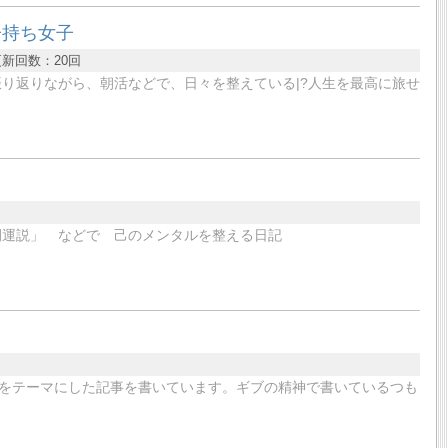
子持ち女子
更新回数：
20回
振り返りながら、朝活などで、日々を整えている|?人生を最高に旅せ
開運説」 などで 己のメンタルを整える日記
をテーマにした記事を書いています。ギブの精神で書いているつも