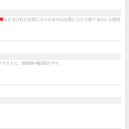
離
もするけれどお気に入りのものはお気に入りで捨てるのにも抵抗
マリストに。四姉妹+猫3匹のママ。