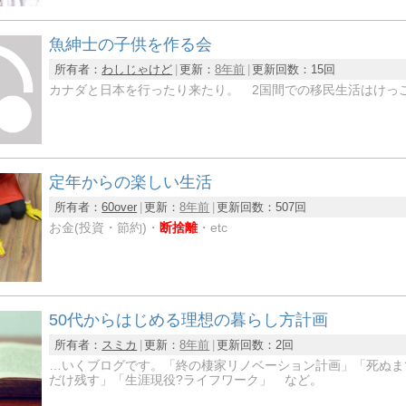
魚紳士の子供を作る会
所有者：
わしじゃけど
更新：
8年前
更新回数：
15回
カナダと日本を行ったり来たり。 2国間での移民生活はけっ
定年からの楽しい生活
所有者：
60over
更新：
8年前
更新回数：
507回
お金(投資・節約)・
断捨離
・etc
50代からはじめる理想の暮らし方計画
所有者：
スミカ
更新：
8年前
更新回数：
2回
…いくブログです。「終の棲家リノベーション計画」「死ぬま
だけ残す」「生涯現役?ライフワーク」 など。