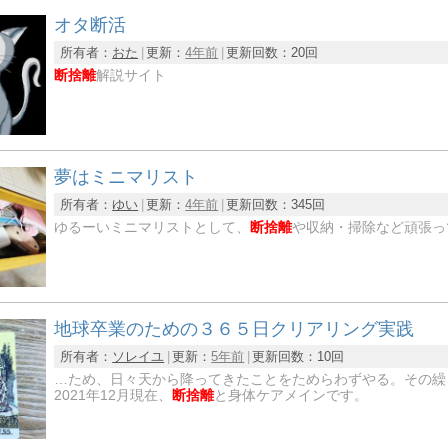
オタ断活
所有者：
おた
更新：
4年前
更新回数：
20回
断捨離
解説サイト
夢はミニマリスト
所有者：
ゆい
更新：
4年前
更新回数：
345回
ゆるーいミニマリストとして、
断捨離
や収納・掃除など頑張っ
地球卒業のための３６５日クリアリング実践
所有者：
ソレイユ
更新：
5年前
更新回数：
10回
…ため、日々天から降ってきたことをためらわずやる。その繰
2021年12月現在、
断捨離
と身体ケアメインです。