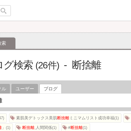
検索
ログ検索
断捨離
26
クル
ユーザー
ブログ
素肌美デトックス美肌
断捨離
ミニマムリスト成功幸福
47
1
離
」
断捨離
,人間関係
#
断捨離
1
1
1