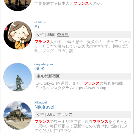
世界を旅する日本人と
フランス
人の話。
nichifutsu
Aï
女性
39歳
奈良県
フランス
人の夫、0歳の息子、愛犬のミニチュアピンシ
ャーと日本で暮らしている30代のママです。趣味は語
学、ブログ、ヨガ、読…
daily-shinjuku
GOK
東京都
新宿区
…ku.tokyo/ )を運営。また、
フランス
の写真を掲載し
ているインスタグラム(https://www.instag…
Nikitravel
Nikitravel
女性
30代
フランス
フランス
でワーホリ中です。現在
フランス
をぐるっと
一周中。毎日頑張って更新するので良ければ遊びに来
てください(^^)フラン…