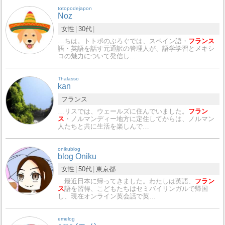
totopodejapon
Noz
女性
30代
…ちは。トトポのぶろぐでは、スペイン語・
フランス
語・英語を話す元通訳の管理人が、語学学習とメキシ
コの魅力について発信し…
Thalasso
kan
フランス
…リスでは、ウェールズに住んでいました。
フラン
ス
・ノルマンディー地方に定住してからは、ノルマン
人たちと共に生活を楽しんで…
onikublog
blog Oniku
女性
50代
東京都
…最近日本に帰ってきました。わたしは英語、
フラン
ス
語を習得、こどもたちはセミバイリンガルで帰国
し、現在オンライン英会話で英…
emelog