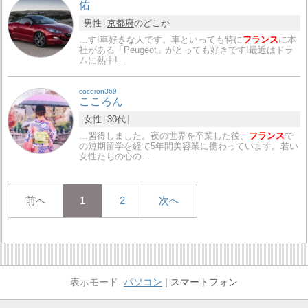
佑
男性
京都府
のどこか
…す!車好きな人です。車といっても特に
フランス
に本
社がある「Peugeot」がとっても好きです!最近はドラ
ムに熱中!…
cocoron369
こころん
女性
30代
…習得しました。夜の世界を卒業した後、
フランス
で
の短期留学を経て5年間美容業に携わっています。若い
女性たちの心の…
前へ
1
2
次へ
パソコン
スマートフォン