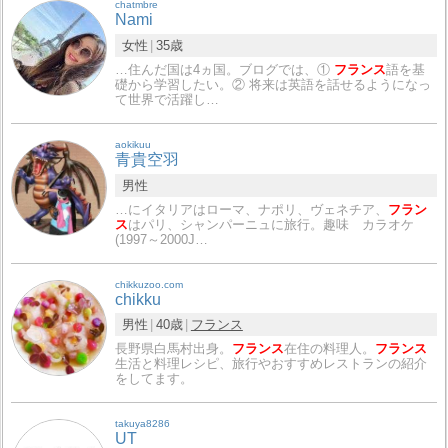
chatmbre
Nami
女性
35歳
…住んだ国は4ヵ国。ブログでは、①
フランス
語を基
礎から学習したい。② 将来は英語を話せるようになっ
て世界で活躍し…
aokikuu
青貴空羽
男性
…にイタリアはローマ、ナポリ、ヴェネチア、
フラン
ス
はパリ、シャンパーニュに旅行。趣味 カラオケ
(1997～2000J…
chikkuzoo.com
chikku
男性
40歳
フランス
長野県白馬村出身。
フランス
在住の料理人。
フランス
生活と料理レシピ、旅行やおすすめレストランの紹介
をしてます。
takuya8286
UT