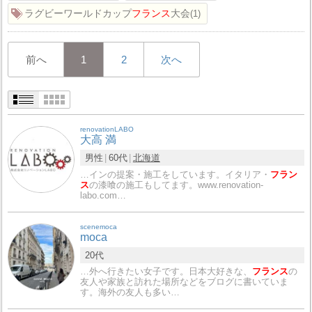
ラグビーワールドカップ
フランス
大会
1
前へ
1
2
次へ
renovationLABO
大高 満
男性
60代
北海道
…インの提案・施工をしています。イタリア・
フラン
ス
の漆喰の施工もしてます。www.renovation-
labo.com…
scenemoca
moca
20代
…外へ行きたい女子です。日本大好きな、
フランス
の
友人や家族と訪れた場所などをブログに書いていま
す。海外の友人も多い…