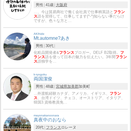
男性
41歳
大阪府
…、今は貿易商社で働く会社員で仕事柄英語と
フラン
ス
語を習得して、仕事してます(^-^)知らない事だらけ
ですが、色々な方と…
AKIhide
Mt.automne?あき
男性
30代
化粧品開発者&
フランス
ブロガー。DELF B2取得。
フ
ランス
語を使って日本の魅力を伝えたい。3年間
フラン
ス
語独学を…
k-ryogoku
両国潔俊
男性
48歳
宮城県
加美郡
加美町
…外渡航経験カナダ、アメリカ、イギリス、
フラン
ス
、台湾ドイツ、チェコ、オーストリア、イタリア、
韓国3.資格教員免…
mayonakanoonara
真夜中のおなら
20代
フランス
ロレーヌ