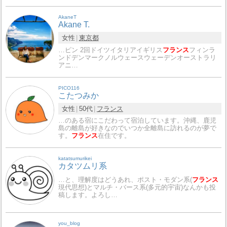
AkaneT
Akane T.
女性
東京都
…ピン 2回ドイツイタリアイギリス
フランス
フィンラ
ンドデンマークノルウェースウェーデンオーストラリ
アニ…
PICO116
こたつみか
女性
50代
フランス
…のある宿にこだわって宿泊しています。沖縄、鹿児
島の離島が好きなのでいつか全離島に訪れるのが夢で
す。
フランス
在住です。
katatsumurikei
カタツムリ系
…と、理解度はどうあれ、ポスト・モダン系(
フランス
現代思想)とマルチ・バース系(多元的宇宙)なんかも投
稿します。よろし…
you_blog