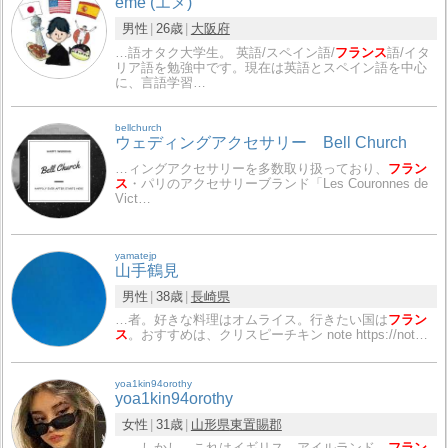
eme (エメ)
男性
26歳
大阪府
…語オタク大学生。 英語/スペイン語/
フランス
語/イタ
リア語を勉強中です。現在は英語とスペイン語を中心
に、言語学習…
bellchurch
ウェディングアクセサリー Bell Church
…ィングアクセサリーを多数取り扱っており、
フラン
ス
・パリのアクセサリーブランド「Les Couronnes de
Vict…
yamatejp
山手鶴見
男性
38歳
長崎県
…者。好きな料理はオムライス。行きたい国は
フラン
ス
。おすすめは、クリスピーチキン note https://not…
yoa1kin94orothy
yoa1kin94orothy
女性
31歳
山形県
東置賜郡
…。しかし、これはイギリス、アイルランド、
フラン