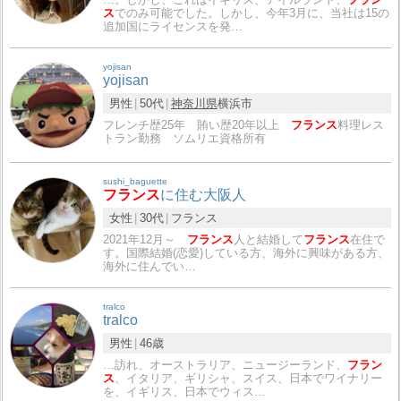
ス
でのみ可能でした。しかし、今年3月に、当社は15の
追加国にライセンスを発…
yojisan
yojisan
男性
50代
神奈川県
横浜市
フレンチ歴25年 賄い歴20年以上
フランス
料理レス
トラン勤務 ソムリエ資格所有
sushi_baguette
フランス
に住む大阪人
女性
30代
フランス
2021年12月～
フランス
人と結婚して
フランス
在住で
す。国際結婚(恋愛)している方、海外に興味がある方、
海外に住んでい…
tralco
tralco
男性
46歳
…訪れ、オーストラリア、ニュージーランド、
フラン
ス
、イタリア、ギリシャ、スイス、日本でワイナリー
を、イギリス、日本でウィス…