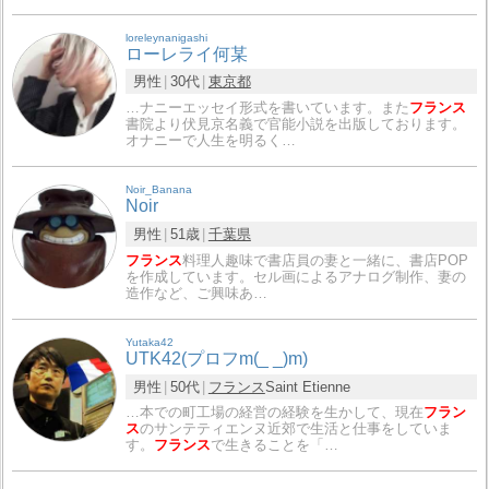
loreleynanigashi
ローレライ何某
男性
30代
東京都
…ナニーエッセイ形式を書いています。また
フランス
書院より伏見京名義で官能小説を出版しております。
オナニーで人生を明るく…
Noir_Banana
Noir
男性
51歳
千葉県
フランス
料理人趣味で書店員の妻と一緒に、書店POP
を作成しています。セル画によるアナログ制作、妻の
造作など、ご興味あ…
Yutaka42
UTK42(プロフm(_ _)m)
男性
50代
フランス
Saint Etienne
…本での町工場の経営の経験を生かして、現在
フラン
ス
のサンテティエンヌ近郊で生活と仕事をしていま
す。
フランス
で生きることを「…