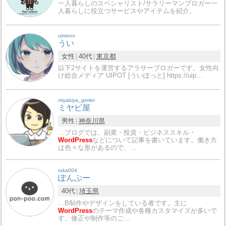
一人暮らしのスペシャリスト/サラリーマンブロガー一
人暮らしに役立つサービスやアイテムを紹介。
uimono
うい
女性
40代
東京都
以下2サイトを運営するアラサーブロガーです。女性向
け総合メディア UIPOT [ういぽっと] https://uip…
miyabiya_gimlet
ミヤビ屋
男性
神奈川県
…ブログでは、副業・投資・ビジネススキル・
WordPress
などについて記事を書いています。働き方
は色々な形があるので、…
ruka004
ぽんぷー
40代
埼玉県
…B制作やデザインをしている者です。主に
WordPress
のテーマ作成や各種カスタマイズが多いで
す。修正や制作等のご…