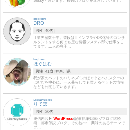
Sossyと言います。複数のブログを運営しています。
drodrodro
DRO
男性
40代
IT業界歴数十年。普段はITインフラやDX化等のコンサ
ルタントをする何でも屋な情報システム部で仕事をし
てます。二人の息子…
hogham
ほぐはむ
男性
41歳
神奈川県
我が家のペットのハリネズミのほぐぐとハムスターの
はむむを中心に、一人暮らしでも買えるペットの情報
などを公開していきます。
LiteracyBoxes
りてぼ
男性
30代
発信内容▶︎
WordPress
/記事執筆効率化/ブログ継続
術、都市伝説ブログ、その他etc...興味のあるテーマで
ブ…