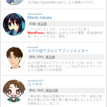
ダ( https://growsfida.com/ )」など複数のブログ…
mikotomikaka
Mikoto mikaka
43歳
埼玉県
…ートのミコトです。ミコトウェーブと言う
WordPress
の勉強をしながらブログ運営、貯金節約方
法、ネットトラブル、通信…
kazuyaafi
カズヤ@アダルトアフィリエイター
男性
50代
東京都
カズヤ@アダルトアフィリエイターと言います。ブロ
グ歴は結構長いのですが、ここではアダルトアフィリ
エイト情報ブログの管理…
oneselive1027
ユーヤケ
男性
30代
神奈川県
一般企業に勤める普通のサラリーマンです。会社に依
存せず個人の力で稼ぐ事に魅力を感じネットビジネス
を始めました。主にブ…