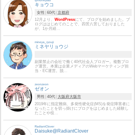
fpmoneylab
キョウコ
女性
60代
京都府
12月より、
WordPress
にて、ブログを始めました。ブ
ログははじめてのことで、四苦八苦しておりました
が、1か月経…
mineya_ryouji
ミネヤリョウジ
副業禁止の会社で働く40代社会人ブロガー。複数ブロ
グ運営。本業は企業メディアのWebマーケティング担
当・EC運営。脱…
zeonzeon
ゼオン
男性
40代
大阪府
大阪市
2019年に指定難病、多発性硬化症(MS)を発症障害者に
なったことを切っ掛けにブログをはじめました経験し
たことや役…
RadiantClover
Daisuke@RadiantClover