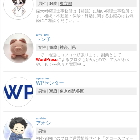
男性
34歳
東京都
森大輔税理士事務所は【相続】に強い税理士事務所で
す。相続・不動産・保険・終活に関するお悩みはお気
軽にご相談ください。…
toko_ton
トン子
女性
49歳
神奈川県
…で、地道にコツコツ頑張ります。副業として
WordPress
によるブログも始めたので、てんやわん
や。もう•••色々と奮闘中…
wpcenter
WPセンター
男性
38歳
東京都
渋谷区
aoshi-a
アオシ
男性
初心者向けのブログ運営情報サイト「グロースフィー