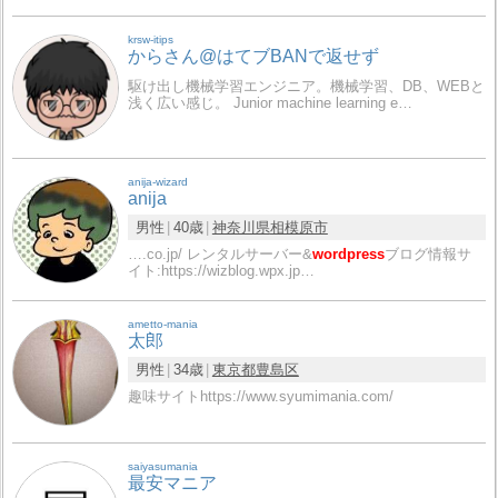
krsw-itips
からさん@はてブBANで返せず
駆け出し機械学習エンジニア。機械学習、DB、WEBと
浅く広い感じ。 Junior machine learning e…
anija-wizard
anija
男性
40歳
神奈川県
相模原市
….co.jp/ レンタルサーバー&
wordpress
ブログ情報サ
イト:https://wizblog.wpx.jp…
ametto-mania
太郎
男性
34歳
東京都
豊島区
趣味サイトhttps://www.syumimania.com/
saiyasumania
最安マニア