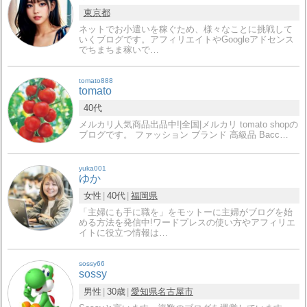
東京都
ネットでお小遣いを稼ぐため、様々なことに挑戦して
いくブログです。アフィリエイトやGoogleアドセンス
でちまちま稼いで…
tomato888
tomato
40代
メルカリ人気商品出品中!|全国|メルカリ tomato shopの
ブログです。 ファッション ブランド 高級品 Bacc…
yuka001
ゆか
女性
40代
福岡県
「主婦にも手に職を」をモットーに主婦がブログを始
める方法を発信中!ワードプレスの使い方やアフィリエ
イトに役立つ情報は…
sossy66
sossy
男性
30歳
愛知県
名古屋市