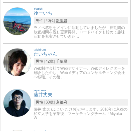
Yuuichi
ゆーいち
男性
40代
新潟県
ラノベ感想をメインに活動していましたが、長期間の
放置期間を脱し更新再開。ロードバイクも始めて趣味
活動を充実させていきた…
taichi-umi
たいちゃん
男性
42歳
千葉県
Web制作会社でWebデザイナー、Webディレクターを
経験したのち、Webメディアのコンサルティング会社
へ転職。その後、…
japanese
藤井丈夫
男性
30歳
京都府
藤井 丈夫 (ふじい たけお)と申します。2018年に京都の
私立大学を卒業後、マーケティングチーム「Miyako
W…