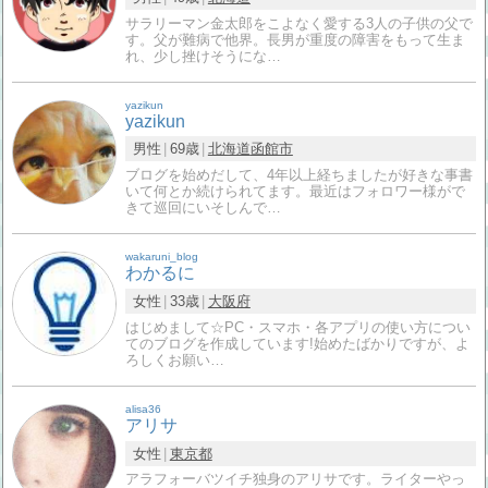
サラリーマン金太郎をこよなく愛する3人の子供の父で
す。父が難病で他界。長男が重度の障害をもって生ま
れ、少し挫けそうにな…
yazikun
yazikun
男性
69歳
北海道
函館市
ブログを始めだして、4年以上経ちましたが好きな事書
いて何とか続けられてます。最近はフォロワー様がで
きて巡回にいそしんで…
wakaruni_blog
わかるに
女性
33歳
大阪府
はじめまして☆PC・スマホ・各アプリの使い方につい
てのブログを作成しています!始めたばかりですが、よ
ろしくお願い…
alisa36
アリサ
女性
東京都
アラフォーバツイチ独身のアリサです。ライターやっ