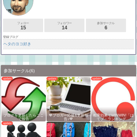
フォロー
フォロワー
参加サークル
15
14
6
登録ブログ
ヘタのヨコ好き
参加サークル
(6)
ブログを更新したらここ
💙ブロガー応援&更新報
相乗効果でWINWIN!「は
で報告
告♪💙
てブ・ランキング…