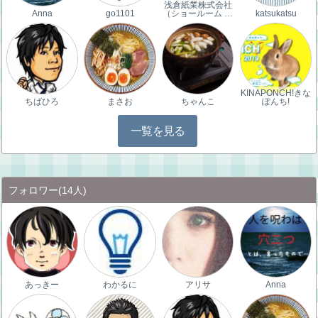
浅倉紙業株式会社
Anna
go1101
（ショールーム …
katsukatsu
KINAPONCH!きな
ちばひろ
まさお
ちゃんこ
ぽんち!
一覧を見る
フォロワー
(14人)
あっきー
わかるに
アリサ
Anna