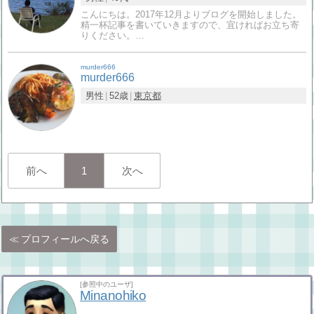
こんにちは。2017年12月よりブログを開始しました。
精一杯記事を書いていきますので、宜ければお立ち寄
りください。…
murder666
murder666
男性
52歳
東京都
前へ
1
次へ
プロフィールへ戻る
[参照中のユーザ]
Minanohiko