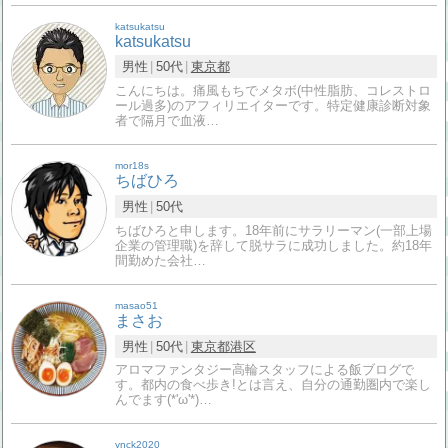
katsukatsu
katsukatsu
男性
50代
東京都
こんにちは。痛風もちでメタボ(中性脂肪、コレストロ
ール過多)のアフィリエイターです。特定健康診断対象
者で隔月で血液…
mor18s
ちばひろ
男性
50代
ちばひろと申します。18年前にサラリーマン(一部上場
企業の管理職)を辞して脱サラに成功しました。約18年
間勤めた会社…
masao51
まさお
男性
50代
東京都
港区
アロマファンタジー高輪スタッフによる飯ブログで
す。都内の食べ歩き!とは言え、自分の通勤圏内で楽し
んでます(*'ω'*)…
ynck2020