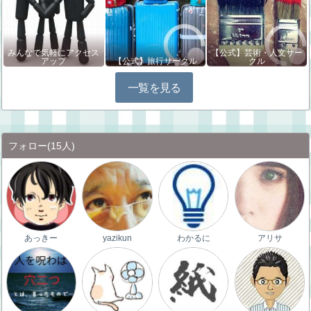
みんなで気軽にアクセス
【公式】芸術・人文サー
アップ
【公式】旅行サークル
クル
一覧を見る
フォロー
(15人)
あっきー
yazikun
わかるに
アリサ