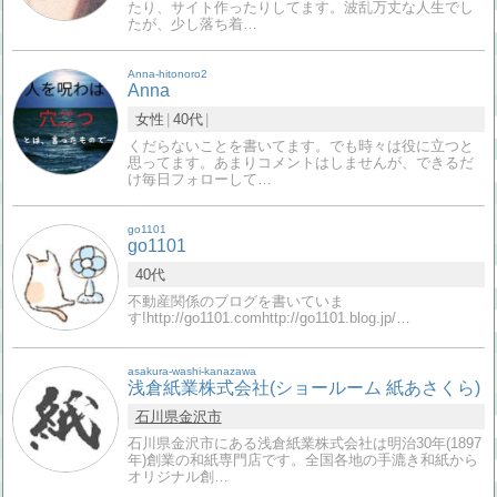
たり、サイト作ったりしてます。波乱万丈な人生でし
たが、少し落ち着…
Anna-hitonoro2
Anna
女性
40代
くだらないことを書いてます。でも時々は役に立つと
思ってます。あまりコメントはしませんが、できるだ
け毎日フォローして…
go1101
go1101
40代
不動産関係のブログを書いていま
す!http://go1101.comhttp://go1101.blog.jp/…
asakura-washi-kanazawa
浅倉紙業株式会社(ショールーム 紙あさくら)
石川県
金沢市
石川県金沢市にある浅倉紙業株式会社は明治30年(1897
年)創業の和紙専門店です。全国各地の手漉き和紙から
オリジナル創…