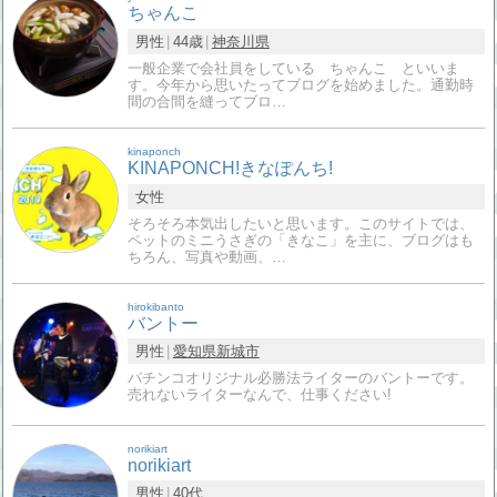
ちゃんこ
男性
44歳
神奈川県
一般企業で会社員をしている ちゃんこ といいま
す。今年から思いたってブログを始めました。通勤時
間の合間を縫ってブロ…
kinaponch
KINAPONCH!きなぽんち!
女性
そろそろ本気出したいと思います。このサイトでは、
ペットのミニうさぎの「きなこ」を主に、ブログはも
ちろん、写真や動画、…
hirokibanto
バントー
男性
愛知県
新城市
パチンコオリジナル必勝法ライターのバントーです。
売れないライターなんで、仕事ください!
norikiart
norikiart
男性
40代