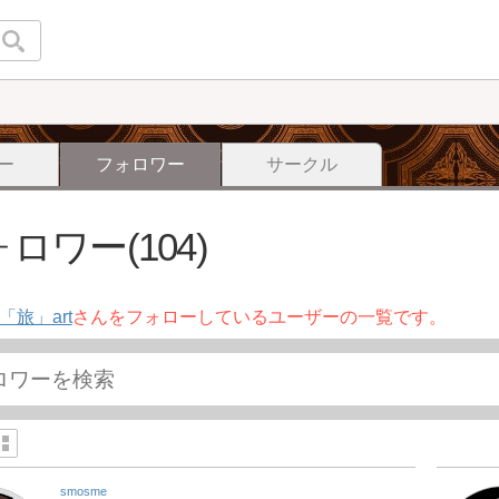
ー
フォロワー
サークル
ロワー(104)
i「旅」art
さんをフォローしているユーザーの一覧です。
smosme