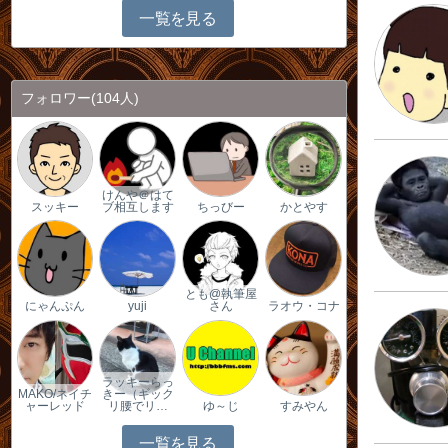
一覧を見る
フォロワー
(104人)
けんや＠はて
スッキー
ブ相互します
ちっびー
かとやす
とも@執筆屋
にゃんぷん
yuji
さん
ラオウ・コナ
ラッキーらっ
MAKO/ネイチ
きー（ギック
ャーレッド
リ腰でリ…
ゆ～じ
すみやん
一覧を見る