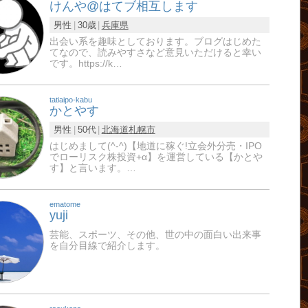
けんや@はてブ相互します
男性
30歳
兵庫県
出会い系を趣味としております。ブログはじめた
てなので、読みやすさなど意見いただけると幸い
です。https://k…
tatiaipo-kabu
かとやす
男性
50代
北海道
札幌市
はじめまして(^-^)【地道に稼ぐ!立会外分売・IPO
でローリスク株投資+α】を運営している【かとや
す】と言います。…
ematome
yuji
芸能、スポーツ、その他、世の中の面白い出来事
を自分目線で紹介します。