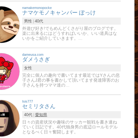
namakemonopocke
ナマケモノキャンパー ぽっけ
男性
40代
外遊び好き!でもめんどくさがり屋のブログです。
楽に出来るにはどうすればいいか、いい道具はな
いかをご紹介していきます。…
dameusa.com
ダメうさぎ
女性
完全に個人の趣向で書いてます最近ではYさんの息
子さんJ君の事を書かして頂いてます発達障害のお
子さんを持つママ達の…
Isis777
セミリタさん
40代
愛知県
日々の資産状況や趣味のサッカー観戦を書き連ね
ていく日記です。40代独身男の底辺ロールモデル
となるべく日々奮闘します。