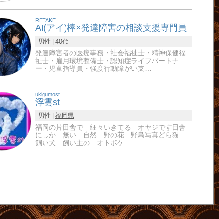
RETAKE
AI(アイ)棒×発達障害の相談支援専門員
男性
40代
発達障害者の医療事務・社会福祉士・精神保健福
祉士・雇用環境整備士・認知症ライフパートナ
ー・児童指導員・強度行動障がい支…
ukigumost
浮雲st
男性
福岡県
福岡の片田舎で 細々いきてる オヤジです田舎
にしか 無い 自然 野の花 野鳥写真どら猫
飼い犬 飼い主の オトボケ …