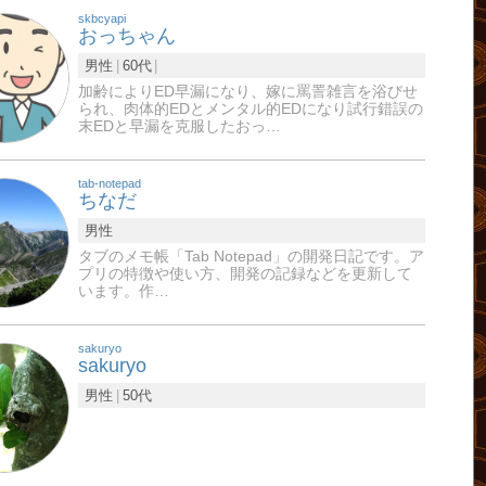
skbcyapi
おっちゃん
男性
60代
加齢によりED早漏になり、嫁に罵詈雑言を浴びせ
られ、肉体的EDとメンタル的EDになり試行錯誤の
末EDと早漏を克服したおっ…
tab-notepad
ちなだ
男性
タブのメモ帳「Tab Notepad」の開発日記です。ア
プリの特徴や使い方、開発の記録などを更新して
います。作…
sakuryo
sakuryo
男性
50代