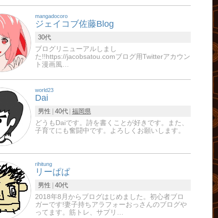
mangadocoro
ジェイコブ佐藤Blog
30代
ブログリニューアルしまし
た!!https://jacobsatou.comブログ用Twitterアカウン
ト漫画風…
world23
Dai
男性
40代
福岡県
どうもDaiです。詩を書くことが好きです。また、
子育てにも奮闘中です。よろしくお願いします。
rihitung
リーぱぱ
男性
40代
2018年8月からブログはじめました。初心者ブロ
ガーです!妻子持ちアラフォーおっさんのブログや
ってます。筋トレ、サプリ…