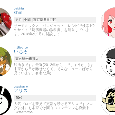
cuisinier
shin
男性
44歳
東京都
世田谷区
サーモミックス、パコジェット レシピで検索1位
のサイト「厨房機器の教科書」を運営していま
す。2018年の9月に開設して…
r_1Roo_oo
いちろ
東久留米市
都人
絵描きです。最近(2012年から でしょうか、)は
中東から目が離せなくて、そんなニュースばかり
見ています。有名な局(…
usachannel
アリス
40代
人気ブログを夢見て更新を続けるアリスですブロ
グ以外にも本家では面白いコンテンツを模索中
Twitterhttps:…