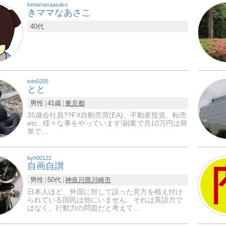
kimamanaasako
きママなあさこ
40代
toto0205
とと
男性
41歳
東京都
35歳会社員?‍?FX自動売買(EA)、不動産投資、転売
etc...様々な事をやっています!副業で月10万円は簡
単で…
byh00122
自画自讃
男性
50代
神奈川県
川崎市
日本人ほど、外国に対して誤った見方を植え付け
られている国民は他にいません。それは英語力で
はなく、行動力の問題だと考えて…