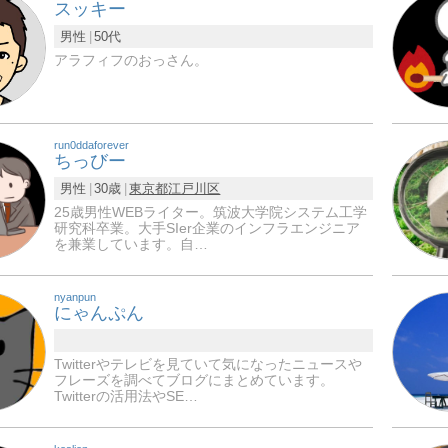
スッキー
男性
50代
アラフィフのおっさん。
run0ddaforever
ちっびー
男性
30歳
東京都
江戸川区
25歳男性WEBライター。筑波大学院システム工学
研究科卒業。大手SIer企業のインフラエンジニア
を兼業しています。自…
nyanpun
にゃんぷん
Twitterやテレビを見ていて気になったニュースや
フレーズを調べてブログにまとめています。
Twitterの活用法やSE…