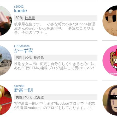
s60002
kaede
50代
岐阜県
岐阜県在住です。 小さな町の小さなiPhone修理
屋さんのweb・Blogを展開中。 身近なことや仕
事、子供のソフト…
kh10061109
かーず宏
男性
30代
長崎県
性別を女→男に変更し自分らしく生きると心に決
めた30代FTMの趣味ブログ!趣味こそ男のロマン!
sintomi1
新富一朗
男性
40代
北海道
?✋?新富一朗と申します?livedoorブログで『後志
が1番❗❗❗livedoor』のブログをしております。小…