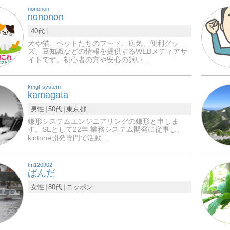
nononon
nononon
40代
犬や猫、ペットたちのフード、病気、便利グッ
ズ、豆知識などの情報を提供するWEBメディアサ
イトです。初心者の方や安心の飼い…
kmgt-system
kamagata
男性
50代
東京都
鎌形システムエンジニアリングの鎌形と申しま
す。SEとして22年 業務システム開発に従事し、
kintone開発専門で活動…
tm120902
ぱんだ
女性
80代
ニッポン