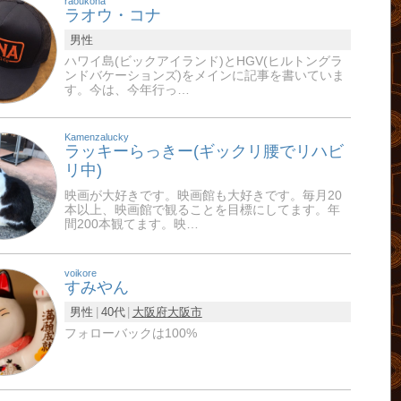
raoukona
ラオウ・コナ
男性
ハワイ島(ビックアイランド)とHGV(ヒルトングラ
ンドバケーションズ)をメインに記事を書いていま
す。今は、今年行っ…
Kamenzalucky
ラッキーらっきー(ギックリ腰でリハビ
リ中)
映画が大好きです。映画館も大好きです。毎月20
本以上、映画館で観ることを目標にしてます。年
間200本観てます。映…
voikore
すみやん
男性
40代
大阪府
大阪市
フォローバックは100%