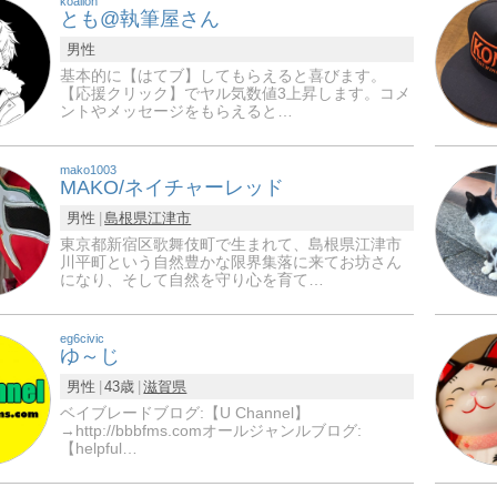
koalion
とも@執筆屋さん
男性
基本的に【はてブ】してもらえると喜びます。
【応援クリック】でヤル気数値3上昇します。コメ
ントやメッセージをもらえると…
mako1003
MAKO/ネイチャーレッド
男性
島根県
江津市
東京都新宿区歌舞伎町で生まれて、島根県江津市
川平町という自然豊かな限界集落に来てお坊さん
になり、そして自然を守り心を育て…
eg6civic
ゆ～じ
男性
43歳
滋賀県
ベイブレードブログ:【U Channel】
→http://bbbfms.comオールジャンルブログ:
【helpful…