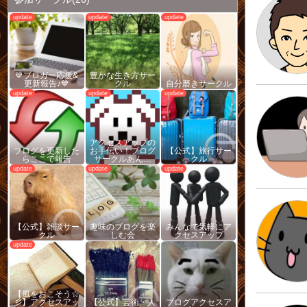
💙ブロガー応援&
豊かな生き方サー
更新報告♪💙
クル
自分磨きサークル
アクセスアップの
ブログを更新した
お手伝い！ブログ
【公式】旅行サー
らここで報告
サークルあん…
クル
【公式】雑談サー
趣味のブログを楽
みんなで気軽にア
クル
しむ会
クセスアップ
【風をおこそう☆
彡】アクセスアッ
【公式】芸術・人
ブログアクセスア