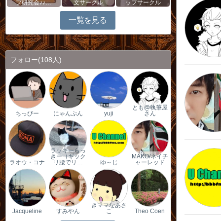
プ研究会♪♪…
文サークル
ップサークル
一覧を見る
フォロー
(108人)
とも@執筆屋
ちっびー
にゃんぷん
yuji
さん
ラッキーらっ
きー（ギック
MAKO/ネイチ
ラオウ・コナ
リ腰でリ…
ゆ～じ
ャーレッド
きママなあさ
Jacqueline
すみやん
こ
Theo Coen