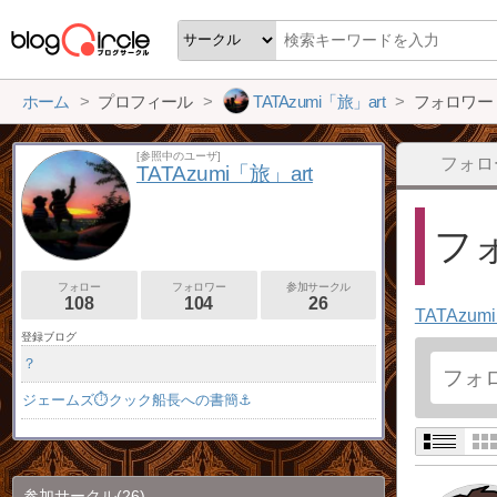
ホーム
プロフィール
TATAzumi「旅」art
フォロワー
[参照中のユーザ]
フォロ
TATAzumi「旅」art
フォ
フォロー
フォロワー
参加サークル
108
104
26
TATAzum
登録ブログ
？
ジェームズ⏱クック船長への書簡⚓
参加サークル
(26)