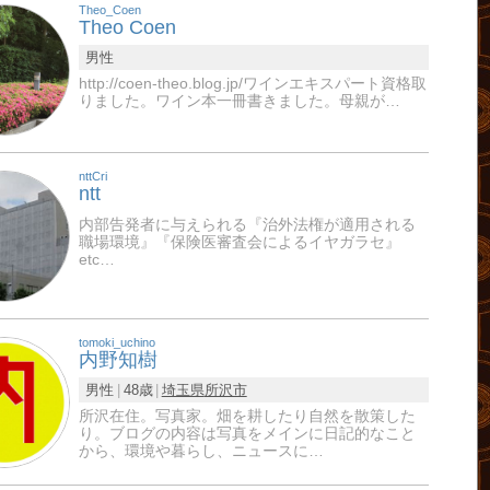
Theo_Coen
Theo Coen
男性
http://coen-theo.blog.jp/ワインエキスパート資格取
りました。ワイン本一冊書きました。母親が…
nttCri
ntt
内部告発者に与えられる『治外法権が適用される
職場環境』『保険医審査会によるイヤガラセ』
etc…
tomoki_uchino
内野知樹
男性
48歳
埼玉県
所沢市
所沢在住。写真家。畑を耕したり自然を散策した
り。ブログの内容は写真をメインに日記的なこと
から、環境や暮らし、ニュースに…