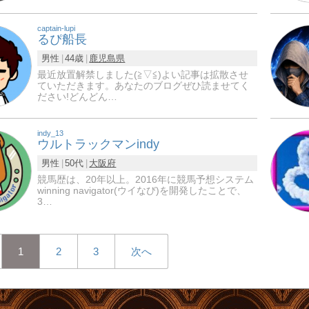
captain-lupi
るぴ船長
男性
44歳
鹿児島県
最近放置解禁しました(≧▽≦)よい記事は拡散させ
ていただきます。あなたのブログぜひ読ませてく
ださい!どんどん…
indy_13
ウルトラックマンindy
男性
50代
大阪府
競馬歴は、20年以上。2016年に競馬予想システム
winning navigator(ウイなび)を開発したことで、
3…
1
2
3
次へ