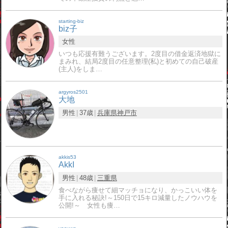
starting-biz
biz子
女性
いつも応援有難うございます。2度目の借金返済地獄に
まみれ、結局2度目の任意整理(私)と初めての自己破産
(主人)をしま…
argyros2501
大地
男性
37歳
兵庫県
神戸市
akkis53
AkkI
男性
48歳
三重県
食べながら痩せて細マッチョになり、かっこいい体を
手に入れる秘訣!～150日で15キロ減量したノウハウを
公開!～ 女性も痩…