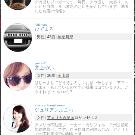
デカ盛りブロガーです。毎日、デカ盛り、大盛り、お
かわり自由、食べ放題のお店を紹介しています。調査
したお店の情報を…
hidemaro
ひでまろ
男性
43歳
神奈川県
yoshio45
井上ゆい
女性
36歳
岡山県
はじめましてどうぞよろしくお願い致します、アフィ
リエイトもしているのですが成果は出ていません、ど
うすればいいのやら?
americanluxuryhomes
ジュリアンよこお
女性
アメリカ合衆国
ロサンゼルス
アメリカ不動産ブローカー・カリフォルニア州公認宅
地建物取引士です。自分自身の経験も含め、アメリカ
での不動産投資の利点と魅…