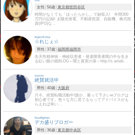
女性
56歳
東京都
世田谷区
時間がなくても「ほったらかし」で副収入! 年間300
万円の記録! 太陽光発電、不動産投資、自販機、株式投
資(IPO)な…
legend-rina
☆れじぇ☆
男性
37歳
福岡県
福岡市
先天性精神病・神経症患者・発達障害者闇の中を生き
る紅い眼の狼BLOG～闇と真実の扉～http://s.ameb…
xxxxxx
絶賛就活中
男性
40歳
大阪府
只今、絶賛転職活動中!誰か、雇って下さいwブログは
初心者です。色々な方に見てもらってアドバイスがも
らえれば幸い…
foodfighter
デカ盛りブロガー
男性
36歳
東京都
中央区