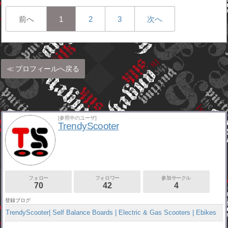
前へ
1
2
3
次へ
プロフィールへ戻る
[参照中のユーザ]
TrendyScooter
フォロー
フォロワー
参加サークル
70
42
4
登録ブログ
TrendyScooter| Self Balance Boards | Electric & Gas Scooters | Ebikes