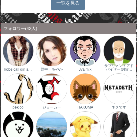
一覧を見る
フォロワー
(42人)
サプリメントアド
kobe call girl s…
野中 あやか
Jyaimix
バイザー＠hir…
pekico
ジョーカー
HAKUMA
ネタです