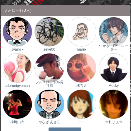
フォロー
(70人)
つかさ FXトレー
Jyaimix
zeke00
mario
ダー
フルスロットル長
odorueigyoman
谷川
橘右近
Mocky
神崎由衣
やなぎ あきら
rie
☆れじぇ☆