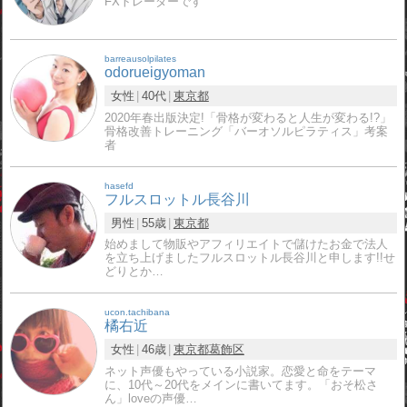
FXトレーダーです
barreausolpilates
odorueigyoman
女性
40代
東京都
2020年春出版決定!「骨格が変わると人生が変わる!?」
骨格改善トレーニング「バーオソルピラティス」考案
者
hasefd
フルスロットル長谷川
男性
55歳
東京都
始めまして物販やアフィリエイトで儲けたお金で法人
を立ち上げましたフルスロットル長谷川と申します!!せ
どりとか…
ucon.tachibana
橘右近
女性
46歳
東京都
葛飾区
ネット声優もやっている小説家。恋愛と命をテーマ
に、10代～20代をメインに書いてます。「おそ松さ
ん」loveの声優…