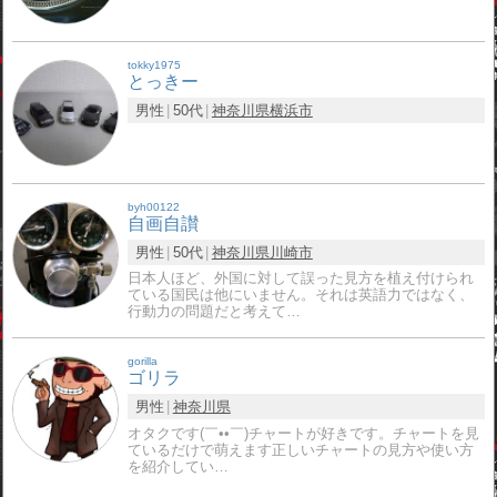
tokky1975
とっきー
男性
50代
神奈川県
横浜市
byh00122
自画自讃
男性
50代
神奈川県
川崎市
日本人ほど、外国に対して誤った見方を植え付けられ
ている国民は他にいません。それは英語力ではなく、
行動力の問題だと考えて…
gorilla
ゴリラ
男性
神奈川県
オタクです(￣••￣)チャートが好きです。チャートを見
ているだけで萌えます正しいチャートの見方や使い方
を紹介してい…