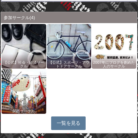
参加サークル
(4)
【公式】社会・経済サー
【公式】スポーツ・アウ
2007年にブログを創めた
クル
トドアサークル
人のサークル
関西サークル
一覧を見る