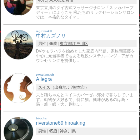
40代
東京都
立川市
東京立川のタイ古式マッサージサロン「スッカパープ
ディー」にようこそ!私たちのリラクゼーションサロン
では、本格的なタイマ…
regrow-skill
中村カズノリ
男性
46歳
東京都
江戸川区
DVやモラハラを始めとした家庭内問題、家族間葛藤を
中心に元当事者でもある現役システムエンジニアがカ
ウンセリングを提供し…
swissfanclub
Allegra
スイス
（出身地：?熊本市）
夫と猫ちゃんとスイスのバーゼル郊外で暮らしていま
す。動物が大好きで、特に猫。興味があるのは鳥・
馬・蜂・蝶・犬。趣味:…
birochan
riverstone69 hiroaking
男性
45歳
神奈川県