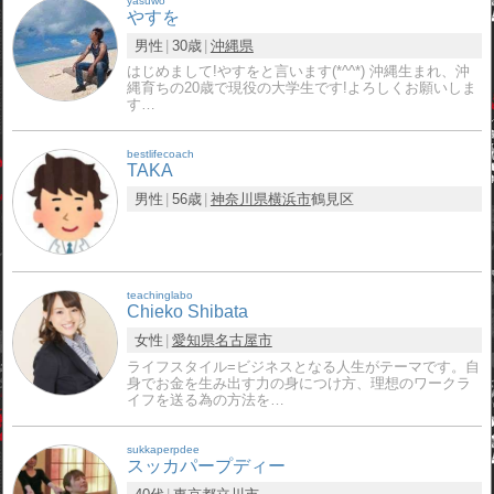
yasuwo
やすを
男性
30歳
沖縄県
はじめまして!やすをと言います(*^^*) 沖縄生まれ、沖
縄育ちの20歳で現役の大学生です!よろしくお願いしま
す…
bestlifecoach
TAKA
男性
56歳
神奈川県
横浜市
鶴見区
teachinglabo
Chieko Shibata
女性
愛知県
名古屋市
ライフスタイル=ビジネスとなる人生がテーマです。自
身でお金を生み出す力の身につけ方、理想のワークラ
イフを送る為の方法を…
sukkaperpdee
スッカパープディー