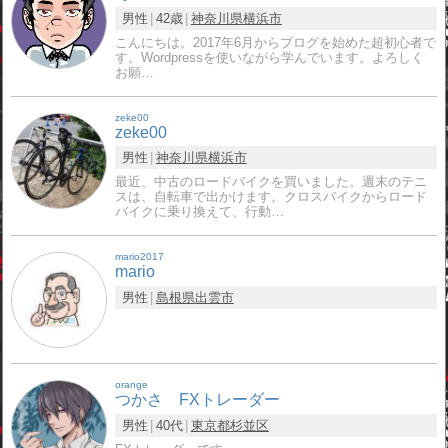
男性
42歳
神奈川県
横浜市
こんにちは。2017年6月からブログを始めた超初心者で
す。Wordpressを使いながら学んでいます。よろしく
お願…
zeke00
zeke00
男性
神奈川県
横浜市
最近、中古のロードバイクを買いました。週末のテニ
スは、自転車で出かけます。クロスバイクからロード
バイクに乗り換えて、行動…
mario2017
mario
男性
島根県
出雲市
orange
つかさ FXトレーダー
男性
40代
東京都
杉並区