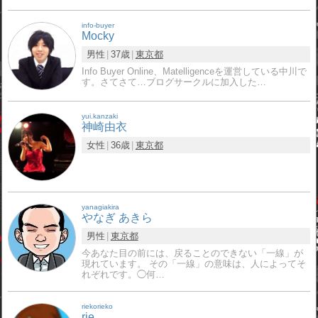
info-buyer
Mocky
男性
37歳
東京都
Info Buyer Online、Matelligenceを運営している中川で
す。さてさて…ブログサークルに加入した…
yui.kanzaki
神崎由衣
女性
36歳
東京都
yanagiakira
やなぎ あきら
男性
東京都
今あなた目の前には、戻ることのできない「一線」が
現れています。 その「一線」の意味は、人によってそ
れぞれです。◯何…
riekorieko
rie