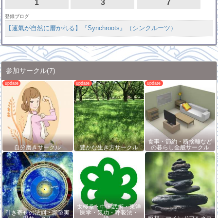
1
3
7
登録ブログ
【運氣が自然に磨かれる】『Synchroots』（シンクルーツ）
参加サークル
(7)
食事・節約・断捨離など
自分磨きサークル
豊かな生き方サークル
の暮らし全般サークル
太極拳・中国武術・東洋
引き寄せの法則・願望実
医学・気功・呼吸法・