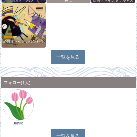
現サークル
禅…
瞑想・マインドフルネス
心理学・心理カウンセラ
ー
一覧を見る
フォロー
(1人)
Junko
一覧を見る