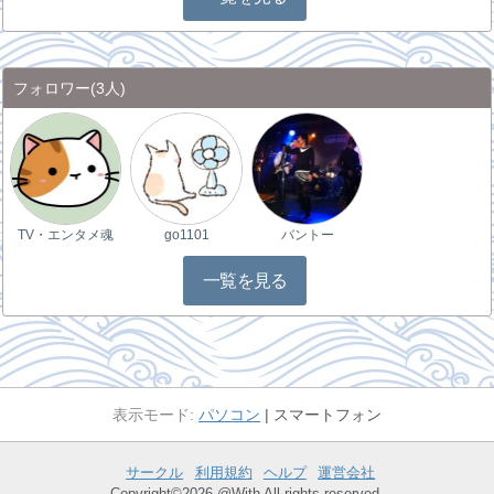
フォロワー
(3人)
TV・エンタメ魂
go1101
バントー
一覧を見る
パソコン
スマートフォン
サークル
利用規約
ヘルプ
運営会社
Copyright©2026 @With All rights reserved.