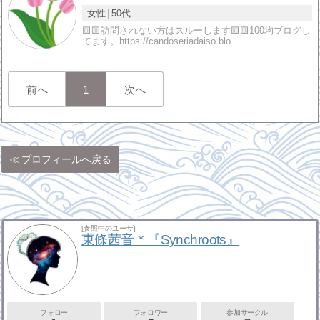
女性
50代
🟨🟨訪問されない方はスルーします🟨🟨100均ブログし
てます。https://candoseriadaiso.blo…
前へ
1
次へ
プロフィールへ戻る
[参照中のユーザ]
東條茜音＊『Synchroots』
フォロー
フォロワー
参加サークル