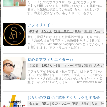
た！！！はてなブログユザーや【はてなブックマー
ク】を利用している方、利用していなくても興味のあ
る方、お気軽に参加していただけると、うれしいで
す。😊是非交流を深め、楽しくやっていきまし…
アフィリエイト
参加者：
1,565人
投資・マネー
更新：
3日前
入会：
7
新しく管理人になりました仕事以外引きこもりです。
⇒「35歳会社員が1年以内に結婚相手を見つけるブロ
グ」。https://34marriage.blogspot.com/どうぞよろしく
お願いします。アフィリエイトに関す…
初心者アフィリエイター♪♪
参加者：
1,914人
投資・マネー
更新：
3日前
入会：
7
アフィリエイト初心者（私もですが）は不安で「いっ
ぱい」だと思います。このやり方であっているのだろ
うか・・・方向性に間違いはないのだろうか・・・収
益は上がっていくのだろうか・・・https://news.hikari.
…
お互いのブログに感謝のクリックをする会
参加者：
255人
投資・マネー
更新：
3日前
入会：
7年