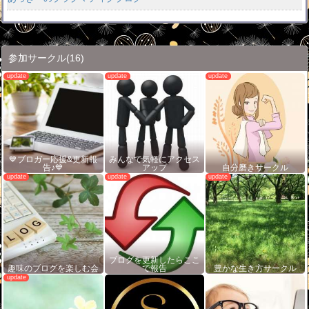
参加サークル
(16)
💙ブロガー応援&更新報
みんなで気軽にアクセス
告♪💙
アップ
自分磨きサークル
ブログを更新したらここ
趣味のブログを楽しむ会
で報告
豊かな生き方サークル