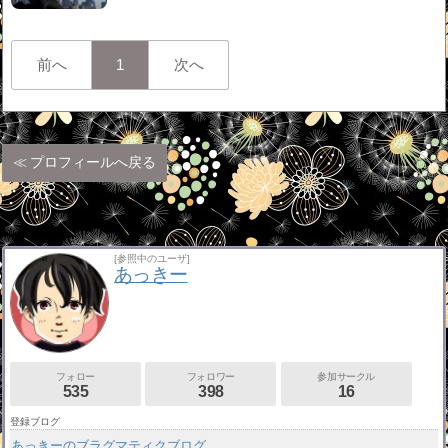
前へ
1
次へ
プロフィールへ戻る
[参照中のユーザ]
あっきー
フォロー
フォロワー
参加サークル
535
398
16
登録ブログ
あっきーのブラグマティクブログ