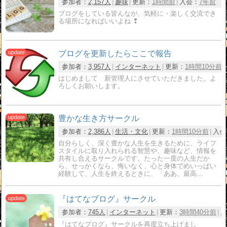
参加者：
2,157人
趣味
更新：
1時間前
入会：
7年前
ブログをしている皆んなが、気軽に・楽しく交流でき
る場所になればいいよね ❢
ブログを更新したらここで報告
参加者：
3,957人
インターネット
更新：
1時間10分前
はじめまして 新管理人にさせていただきました。よ
ろしくお願いします。
豊かな生き方サークル
参加者：
2,386人
生活・文化
更新：
1時間10分前
入会
自分らしく、深く豊かな人生を生きるために、ライフ
スタイルに取り入れられる智慧や、趣味など、情報を
共有し合えるサークルです。たった一度の人生だか
ら、せっかくなら、悔いなく、心と身体でめいっぱい
経験して、人生を終えるときに、「ああ、最高…
『はてなブログ』サークル
参加者：
745人
インターネット
更新：
3時間40分前
入
『はてなブログ』サークルを再度立ち上げまし