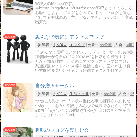
管理人のMignonです。
⇒https://blogcircle.jp/user/mignon8607どうぞよろしく
お願いします。ブログをされている方、ブログを読む
だけでも興味のある方、どなたでもどうぞ♪楽しく交流
出来た…
みんなで気軽にアクセスアップ
参加者：
1,874人
エンタメ
更新：
55分前
入会：
7年前
『 みんなで気軽にアクセスアップ 』は、サークルの参
加者同士が各自のブログの内容を日常から精読するこ
とから相互理解し、その上でアクセスアップに向けた
共通課題やアドバイス等を連携し合い、互いがより良
い方向性を見い出せるよう研鑽することを目的と…
自分磨きサークル
参加者：
2,611人
生活・文化
更新：
55分前
入会：
9年
つねに成長⸜(* ॑꒳ ॑* )⸝歳を重ねる事に挑戦心を忘れな
い為に…。お互い刺激しみんなで成長できたらな٩(･ิ ･ิ
๑)۶٩(･ิ ･ิ๑)۶*ジャンル問わず(´-ω-)ｳﾑ自分の可能性を信
じましょ(´・ω・｀)http…
趣味のブログを楽しむ会