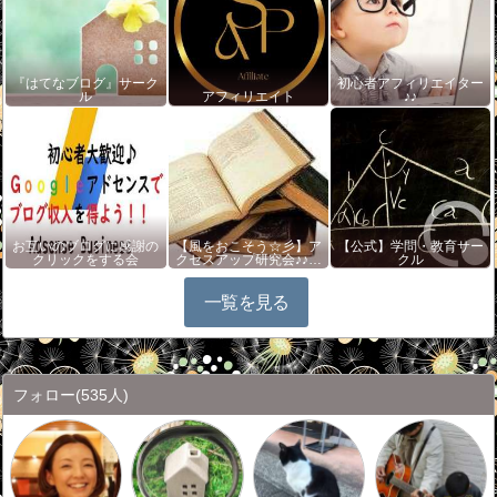
『はてなブログ』サーク
初心者アフィリエイター
ル
アフィリエイト
♪♪
お互いのブログに感謝の
【風をおこそう☆彡】ア
【公式】学問・教育サー
クリックをする会
クセスアップ研究会♪♪…
クル
一覧を見る
フォロー
(535人)