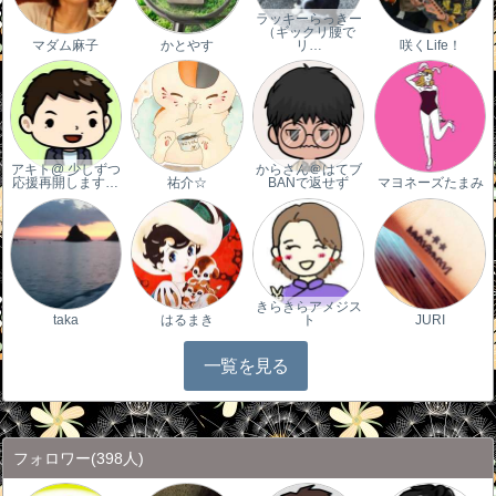
ラッキーらっきー
（ギックリ腰で
マダム麻子
かとやす
リ…
咲くLife！
アキト@ 少しずつ
からさん＠はてブ
応援再開します…
祐介☆
BANで返せず
マヨネーズたまみ
きらきらアメジス
taka
はるまき
ト
JURI
一覧を見る
フォロワー
(398人)