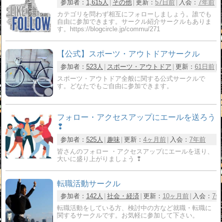
参加者：
1,615人
その他
更新：
57日前
入会：
7年前
カテゴリを問わず相互にフォローしましょう。誰でも
自由に参加できます。サークル紹介サークルもありま
す。https://blogcircle.jp/commu/271
【公式】スポーツ・アウトドアサークル
参加者：
523人
スポーツ・アウトドア
更新：
61日前
スポーツ・アウトドア全般に関する公式サークルで
す。どなたでもご自由に参加できます。
フォロー・アクセスアップにエールを送ろう
❢
参加者：
525人
趣味
更新：
4ヶ月前
入会：
7年前
皆さんのフォロー ・アクセスアップにエールを送り、
大いに盛り上がりましょう ❢
転職活動サークル
参加者：
142人
社会・経済
更新：
10ヶ月前
入会：
7
転職活動をしている方、検討中の方など就職・転職に
関するサークルです。お気軽に参加して下さい。