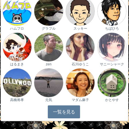
ハムフロ
グラフル
スッキー
ちばひろ
はるまき
zen
石川ゆうこ
サニーシャーク
高橋将孝
元気
マダム麻子
かとやす
一覧を見る