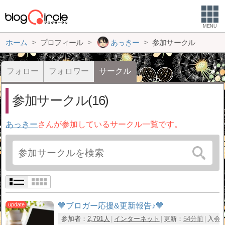
MENU
ホーム
プロフィール
あっきー
参加サークル
フォロー
フォロワー
サークル
参加サークル(16)
あっきー
さんが参加しているサークル一覧です。
💙ブロガー応援&更新報告♪💙
参加者：
2,791人
インターネット
更新：
54分前
入会