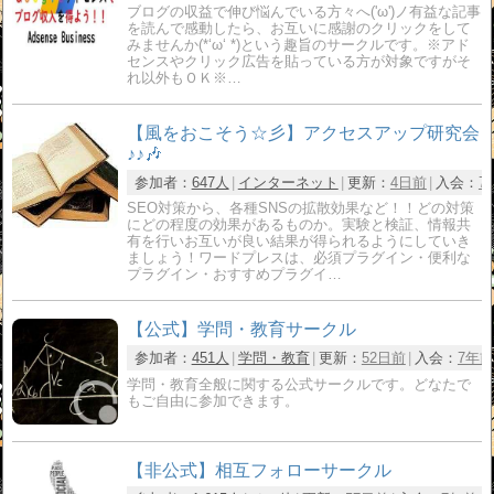
ブログの収益で伸び悩んでいる方々へ('ω')ノ有益な記事
を読んで感動したら、お互いに感謝のクリックをして
みませんか(*‘ω‘ *)という趣旨のサークルです。※アド
センスやクリック広告を貼っている方が対象ですがそ
れ以外もＯＫ※…
【風をおこそう☆彡】アクセスアップ研究会
♪♪🎶
参加者：
647人
インターネット
更新：
4日前
入会：
7
SEO対策から、各種SNSの拡散効果など！！どの対策
にどの程度の効果があるものか。実験と検証、情報共
有を行いお互いが良い結果が得られるようにしていき
ましょう！ワードプレスは、必須プラグイン・便利な
プラグイン・おすすめプラグイ…
【公式】学問・教育サークル
参加者：
451人
学問・教育
更新：
52日前
入会：
7年前
学問・教育全般に関する公式サークルです。どなたで
もご自由に参加できます。
【非公式】相互フォローサークル