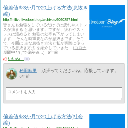
偏差値を3か月で20上げる方法(息抜き
編)
http://httlive.livedoor.blog/archives/6060257.html
皆さんも勉強をしているだけでは疲れやストレ
スが溜まる と思います。ですが、疲れやスト
レスは溜めると 勉強の効率も下がってしまい
ます。 そんな時重要なのが息抜きです。そこ
で、今回は 主な息抜き方法と私が実際に使っ
ている息抜き方法 を紹介していきた...
コロナ
期間中だけで偏差値…
6年前
いいね！
3
秘田麻里
頑張ってくださいね。応援しています。
6年前
偏差値を3か月で20上げる方法(社会
編)