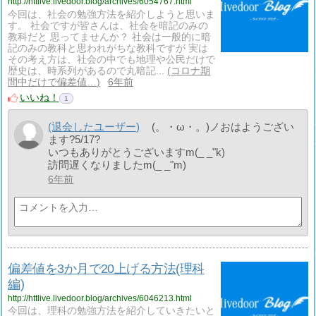
http://httlive.livedoor.blog/archives/6054767.html
今回は、社会の勉強方法を紹介しようと思いま
す。 社会ですが皆さんは、社会を暗記のみの
教科だと 思ってませんか？ 社会は一般的に暗
記のみの教科と思われがちな教科ですが 実は
その考え方は、社会の中でも地理や公民だけで
歴史は、時系列があるので丸暗記...
コロナ期
間中だけで偏差値…
6年前
いいね！
1
(退会したユーザー)
(。・ω・。)ノおはようござい
ます?5/17?
いつもありがとうございますm(_ _"k)
訪問遅くなりましたm(_ _"m)
6年前
偏差値を3か月で20上げる方法(理科
編)
http://httlive.livedoor.blog/archives/6046213.html
今回は、理科の勉強方法を紹介していきたいと