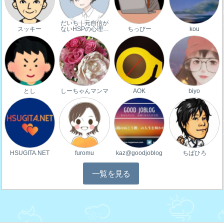
だいち｜元自信が
スッキー
ないHSPの心理…
ちっびー
kou
とし
しーちゃんマンマ
AOK
biyo
HSUGITA.NET
furomu
kaz@goodjoblog
ちばひろ
一覧を見る