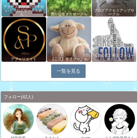
アクセスアップのお手伝
い！ブログサークルあ
ブログアクセスアップサ
ん…
豊かな生き方サークル
ークル
【非公式】相互フォロー
アフィリエイト
【公式】育児サークル
サークル
一覧を見る
フォロー
(42人)
秘田麻里
あまおう
nyato
とも@執筆屋さん