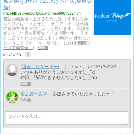
偏差値を3か月で20上げる方法(英単語
編)
http://httlive.livedoor.blog/archives/6067592.html
英語の偏差値を上げるためには まず単語を知
らなければいけません。 そこで、今回は単語
の勉強方法を 紹介しようと思います。 単語を
覚える上で最も重要なことは時間です。 具体
的に言うと1つの単語に多くの時間を 使わない
ということです。 今、疑問に...
コロナ期間中
だけで偏差値…
6年前
いいね！
6
(退会したユーザー)
(。・ω・。)ノｺﾝﾁｬ?5/13?
いつもありがとうございますm(_ _"k)
昨日、訪問できませんでしたm(_ _"m)
6年前
菊之露一文字
応援させていただきました〜！
6年前