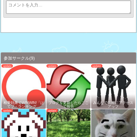
参加サークル
(9)
相乗効果でWINWIN!「は
ブログを更新したらここ
みんなで気軽にアクセス
てブ・ランキング…
で報告
アップ