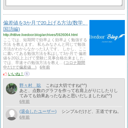
偏差値を3か月で20上げる方法(数学、
国語編)
http://httlive.livedoor.blog/archives/5926064.html
ここでは、短期間で効率よく効率よく勉強する
方法 を教えます。 私もみなさんと同じで勉強
方法がわからなかった1人です。 しかし、ここ
に書いてある勉強方法を私はして3か月で 偏差
値を20以上上げて受験に見事合格出来ました。
では、早速その勉強方法を教え...
コロナ期間
中だけで偏差値…
6年前
いいね！
5
野々村 聡
これは大切ですね(^^)
あと、点数のグラフを作って右肩上がりにしたりし
てみても効果あったなあと思いだしましたね(^^)
6年前
(退会したユーザー)
シンプルだけど、王道ですね。
6年前