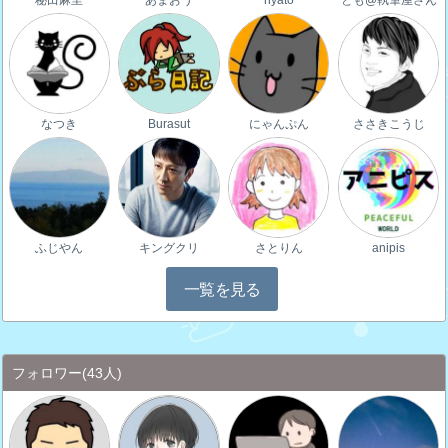
なつき
Burasut
にゃんぷん
ささきこうじ
ふじやん
キングクリ
さとりん
anipis
一覧を見る
フォロワー
(43人)