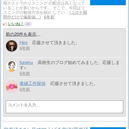
期テストでのリスニング の配点は高くなって
いることが多いからです。 そこで、今回はリ
スニングの勉強方法を紹介 してい...
コロナ期
間中だけで偏差値…
6年前
いいね！
28
前の20件を表示
Hiro
応援させて頂きました。
6年前
furomu
高校生のブログ始めてみました、応援しま
す♪
6年前
復縁工作探偵
応援させて頂きました。
6年前