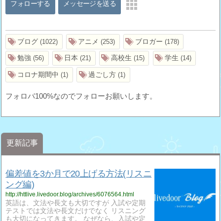
フォローする
メッセージを送る
ブログ
アニメ
ブロガー
1022
253
178
勉強
日本
高校生
学生
56
21
15
14
コロナ期間中
過ごし方
1
1
フォロバ100%なのでフォローお願いします。
更新記事
偏差値を3か月で20上げる方法(リスニ
ング編)
http://httlive.livedoor.blog/archives/6076564.html
英語は、文法や長文も大切ですが 入試や定期
テストでは文法や長文だけでなく リスニング
も大切になってきます。 なぜなら、入試や定