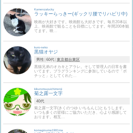
Kamenzalucky
ラッキーらっきー(ギックリ腰でリハビリ中)
映画が大好きです。映画館も大好きです。毎月20本以
上、映画館で観ることを目標にしてます。年間200本観
てます。映…
kuro-neko
黒猫オヤジ
男性
60代
東京都
台東区
黒猫兄弟のオカキとアラレ。そして管理人の日常を書
いてます。ブラグランキングに参加しているので「ポ
チッと」としてくれた…
kikunotsuyuichimonji
菊之露一文字
40代
菊之露一文字(きくのつゆ いちもんじ)ともうします。
いつも多くの皆様にご協力いただき、心より感謝して
おります。相互…
komaginuma1981ma