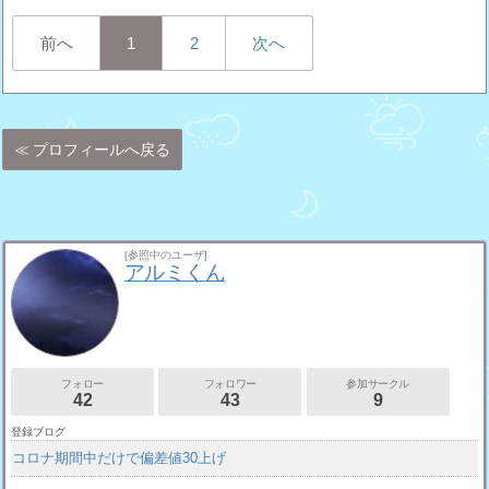
前へ
1
2
次へ
プロフィールへ戻る
[参照中のユーザ]
アルミくん
フォロー
フォロワー
参加サークル
42
43
9
登録ブログ
コロナ期間中だけで偏差値30上げ