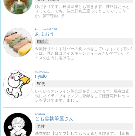
ひだまりです。秘田麻里とも書きます。性格はおっと
りしてる。でも、仏の顔も三度ってところでしょう
か。(#^^#)兎に角…
kuzumochi2020
あまおう
岡崎市
今流行りのくず餅バーの食レポをしています♪くず餅バ
ーは、見た目はアイスキャンディーみたいですが、ア
イスのように溶けるこ…
nativesato
nyato
50代
いろいろオンライン英会話を楽しんでます。現在は正
式にネイティブキャンプに登録をしてほぼ毎日レッス
ンを受けてます。まじ…
koalion
とも@執筆屋さん
男性
基本的に【はてブ】してもらえると喜びます。【応援