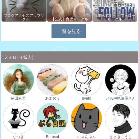
ブログアクセスアップサ
【非公式】相互フォロー
ークル
【公式】育児サークル
サークル
一覧を見る
フォロー
(42人)
秘田麻里
あまおう
nyato
とも@執筆屋さん
なつき
Burasut
にゃんぷん
ささきこうじ