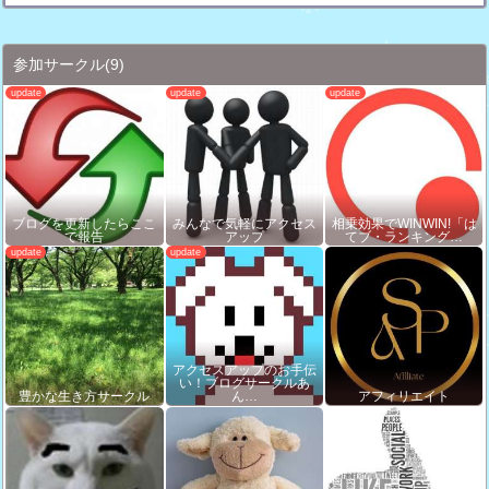
参加サークル
(9)
ブログを更新したらここ
みんなで気軽にアクセス
相乗効果でWINWIN!「は
で報告
アップ
てブ・ランキング…
アクセスアップのお手伝
い！ブログサークルあ
豊かな生き方サークル
ん…
アフィリエイト