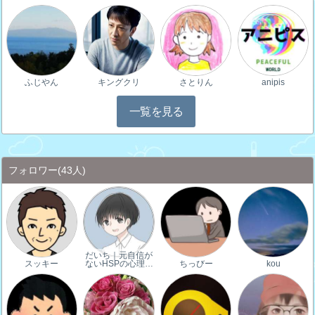
ふじやん
キングクリ
さとりん
anipis
一覧を見る
フォロワー
(43人)
だいち｜元自信が
スッキー
ないHSPの心理…
ちっびー
kou