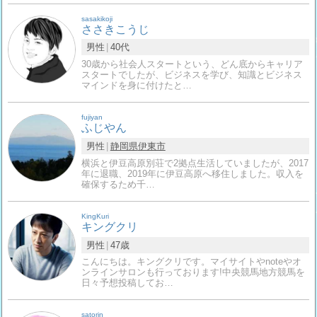
sasakikoji
ささきこうじ
男性
40代
30歳から社会人スタートという、どん底からキャリア
スタートでしたが、ビジネスを学び、知識とビジネス
マインドを身に付けたと…
fujiyan
ふじやん
男性
静岡県
伊東市
横浜と伊豆高原別荘で2拠点生活していましたが、2017
年に退職、2019年に伊豆高原へ移住しました。収入を
確保するため千…
KingKuri
キングクリ
男性
47歳
こんにちは。キングクリです。マイサイトやnoteやオ
ンラインサロンも行っております!中央競馬地方競馬を
日々予想投稿してお…
satorin