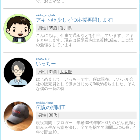
で、おヒマな…
akito_english
アキト@ 少しずつ応援再開します!
男性
35歳
香川県
こんにちは、仕事で通訳などを担当しています、アキ
トと申します。現在は通訳案内士&英検1級&チェコ語
の勉強をしています…
zs457488
いっちー
男性
31歳
大阪府
はじめまして、いっちーです。僕は現在、アパレル会
社の販売員として働きはじめて3年が経ちました。そん
な僕の一番の特…
mykikankou
伝説の期間工
男性
30代
現役期間工ブロガー 年齢30代年収200万のどん底負け
組み人生から意を決し、全てを捨てて期間工に転身。4
年で貯金10…