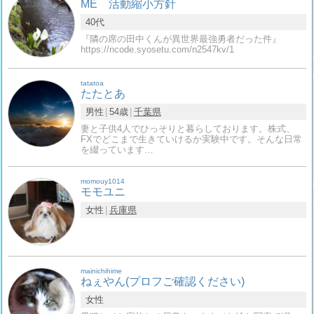
ME 活動縮小方針
40代
『隣の席の田中くんが異世界最強勇者だった件』
https://ncode.syosetu.com/n2547kv/1
tatatoa
たたとあ
男性
54歳
千葉県
妻と子供4人でひっそりと暮らしております。株式、
FXでどこまで生きていけるか実験中です。そんな日常
を綴っています…
momouy1014
モモユニ
女性
兵庫県
mainichihime
ねぇやん(プロフご確認ください)
女性