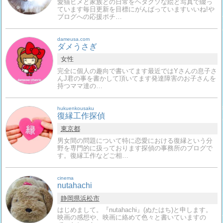
愛猫ヒメと家族との日常をヘタクソな絵と写真で綴っ
ています毎日更新を目標にがんばっていますいいね!や
ブログへの応援ポチ…
dameusa.com
ダメうさぎ
女性
完全に個人の趣向で書いてます最近ではYさんの息子さ
んJ君の事を書かして頂いてます発達障害のお子さんを
持つママ達の…
hukuenkousaku
復縁工作探偵
東京都
男女間の問題について特に恋愛における復縁という分
野を専門的に扱っております探偵の事務所のブログで
す。復縁工作などご相…
cinema
nutahachi
静岡県
浜松市
はじめまして。『nutahachi』(ぬたはち)と申します。
映画の感想や、映画に絡めて色々と書いていますの