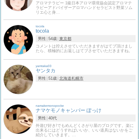
アロマテラピー 1級日本アロマ環境協会認定アロマテ
ラピーアドバイザーアロマハンドセラピスト野菜ソム
リエ心と身…
tocola
tocola
男性
54歳
東京都
コメントは控えさせていただきますがはてブ頂けまし
たら、積極的にお返しはてブさせていただきますね。
yamtaka03
ヤンタカ
男性
51歳
北海道
札幌市
namakemonopocke
ナマケモノキャンパー ぽっけ
男性
40代
外遊び好き!でもめんどくさがり屋のブログです。楽に
出来るにはどうすればいいか、いい道具はないかをご
紹介していきます。…