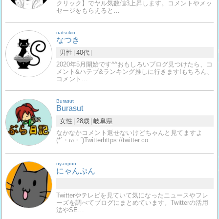
クリック】でヤル気数値3上昇します。コメントやメッ
セージをもらえると…
natsukin
なつき
男性
40代
2020年5月開始です^^おもしろいブログ見つけたら、コ
メント&ハテブ&ランキング推しに行きます!もちろん、
コメント…
Burasut
Burasut
女性
28歳
岐阜県
なかなかコメント返せないけどちゃんと見てますよ
(*`・ω・´)Twitterhttps://twitter.co…
nyanpun
にゃんぷん
Twitterやテレビを見ていて気になったニュースやフレ
ーズを調べてブログにまとめています。Twitterの活用
法やSE…