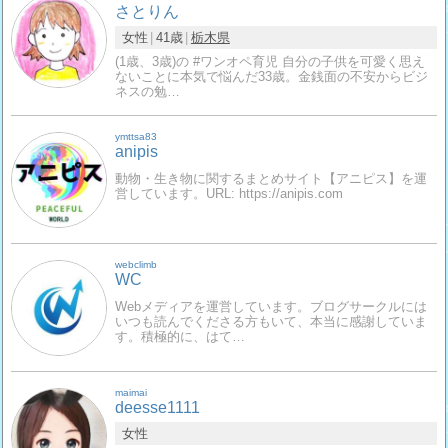
さとりん
女性
41歳
栃木県
(1歳、3歳)の #ワンオペ育児 自分の子供を可愛く思え
ないことに本気で悩んだ33歳。金銭面の不安からビジ
ネスの勉…
ymttsa83
anipis
動物・生き物に関するまとめサイト【アニピス】を運
営しています。URL: https://anipis.com
webclimb
WC
Webメディアを運営しています。ブログサークルには
いつも読んでくださる方もいて、本当に感謝していま
す。積極的に、はて…
maimai
deesse1111
女性