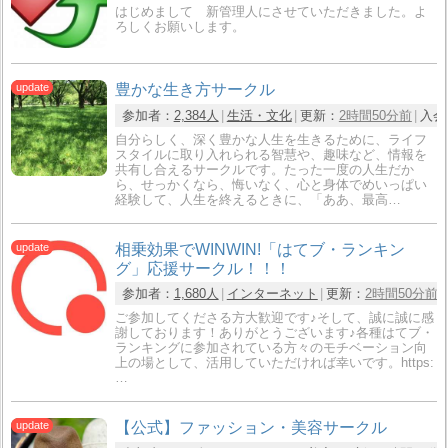
はじめまして 新管理人にさせていただきました。よ
ろしくお願いします。
豊かな生き方サークル
参加者：
2,384人
生活・文化
更新：
2時間50分前
入会
自分らしく、深く豊かな人生を生きるために、ライフ
スタイルに取り入れられる智慧や、趣味など、情報を
共有し合えるサークルです。たった一度の人生だか
ら、せっかくなら、悔いなく、心と身体でめいっぱい
経験して、人生を終えるときに、「ああ、最高…
相乗効果でWINWIN!「はてブ・ランキン
グ」応援サークル！！！
参加者：
1,680人
インターネット
更新：
2時間50分前
ご参加してくださる方大歓迎です♪そして、誠に誠に感
謝しております！ありがとうございます♪各種はてブ・
ランキングに参加されている方々のモチベーション向
上の場として、活用していただければ幸いです。https:
…
【公式】ファッション・美容サークル