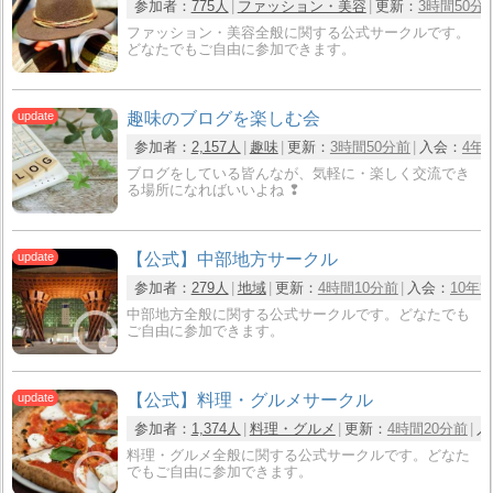
参加者：
775人
ファッション・美容
更新：
3時間50分
ファッション・美容全般に関する公式サークルです。
どなたでもご自由に参加できます。
趣味のブログを楽しむ会
参加者：
2,157人
趣味
更新：
3時間50分前
入会：
4年
ブログをしている皆んなが、気軽に・楽しく交流でき
る場所になればいいよね ❢
【公式】中部地方サークル
参加者：
279人
地域
更新：
4時間10分前
入会：
10年
中部地方全般に関する公式サークルです。どなたでも
ご自由に参加できます。
【公式】料理・グルメサークル
参加者：
1,374人
料理・グルメ
更新：
4時間20分前
入
料理・グルメ全般に関する公式サークルです。どなた
でもご自由に参加できます。