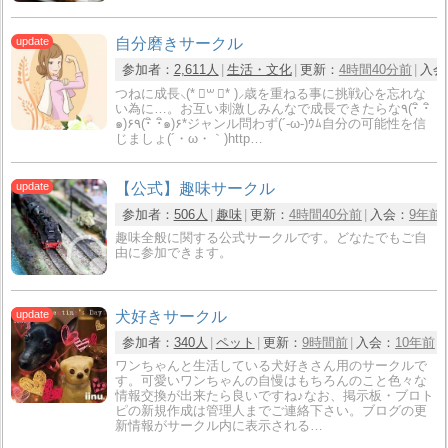
自分磨きサークル
参加者：
2,611人
生活・文化
更新：
4時間40分前
入会
つねに成長⸜(* ॑꒳ ॑* )⸝歳を重ねる事に挑戦心を忘れな
い為に…。お互い刺激しみんなで成長できたらな٩(･ิ ･ิ
๑)۶٩(･ิ ･ิ๑)۶*ジャンル問わず(´-ω-)ｳﾑ自分の可能性を信
じましょ(´・ω・｀)http…
【公式】趣味サークル
参加者：
506人
趣味
更新：
4時間40分前
入会：
9年前
趣味全般に関する公式サークルです。どなたでもご自
由に参加できます。
犬好きサークル
参加者：
340人
ペット
更新：
9時間前
入会：
10年前
ワンちゃんと生活している犬好きさん用のサークルで
す。可愛いワンちゃんの自慢はもちろんのこと色々な
情報交換が出来たら良いですね♪なお、掲示板・ブロト
ピの新規作成は管理人までご連絡下さい。ブログの更
新情報がサークル内に表示される…