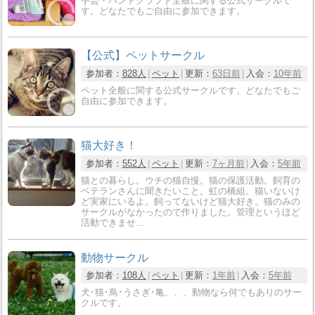
手芸・ハンドクラフト全般に関する公式サークルで
す。どなたでもご自由に参加できます。
【公式】ペットサークル
参加者：
828人
ペット
更新：
63日前
入会：
10年前
ペット全般に関する公式サークルです。どなたでもご
自由に参加できます。
猫大好き！
参加者：
552人
ペット
更新：
7ヶ月前
入会：
5年前
猫との暮らし。ウチの猫自慢。猫の保護活動。飼育の
ベテランさんに聞きたいこと。虹の橋組。猫いないけ
ど実家にいるよ。飼ってないけど猫大好き。猫のみの
サークルがなかったので作りました。管理というほど
活動できませ…
動物サークル
参加者：
108人
ペット
更新：
1年前
入会：
5年前
犬･猫･鳥･うさぎ･亀、、、動物なら何でもありのサー
クルです。