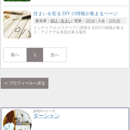
住まいを彩る DIY の情報が集まるページ
参加者：
68人
住まい
更新：
3年前
入会：
10年前
インテリア/エクステリアに関係するDIYの情報が集ま
り、アイデアを発見出来る場所
前へ
1
次へ
プロフィールへ戻る
[参照中のユーザ]
ターシャン