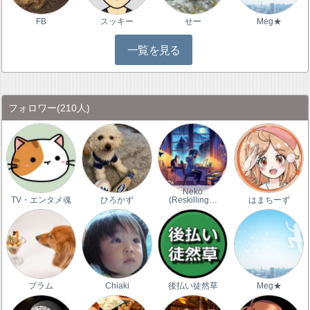
FB
スッキー
せー
Meg★
一覧を見る
フォロワー
(210人)
Neko
TV・エンタメ魂
ひろかず
(Reskilling…
はまちーず
プラム
Chiaki
後払い徒然草
Meg★