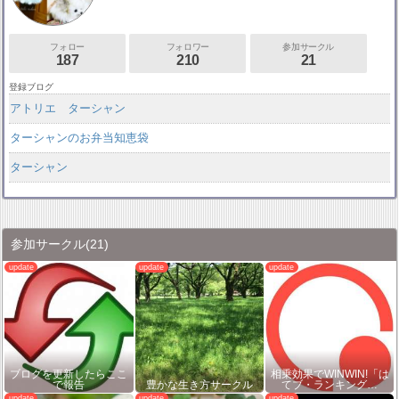
フォロー
フォロワー
参加サークル
187
210
21
登録ブログ
アトリエ ターシャン
ターシャンのお弁当知恵袋
ターシャン
参加サークル
(21)
ブログを更新したらここ
相乗効果でWINWIN!「は
で報告
豊かな生き方サークル
てブ・ランキング…