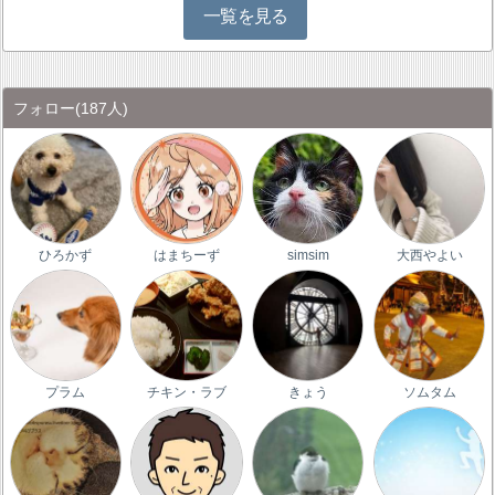
一覧を見る
フォロー
(187人)
ひろかず
はまちーず
simsim
大西やよい
プラム
チキン・ラブ
きょう
ソムタム