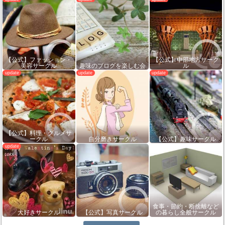
【公式】ファッション・
【公式】中部地方サーク
美容サークル
趣味のブログを楽しむ会
ル
【公式】料理・グルメサ
ークル
自分磨きサークル
【公式】趣味サークル
食事・節約・断捨離など
犬好きサークル
【公式】写真サークル
の暮らし全般サークル