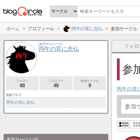
ホーム
プロフィール
丙午の耳に念仏
参加サークル
[参照中のユーザ]
フォロ
丙午の耳に念仏
参加
フォロー
フォロワー
参加サークル
68
49
9
丙午の耳
登録ブログ
丙午の耳に念仏
参加サークル
(9)