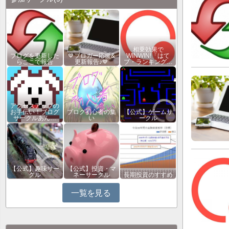
相乗効果で
ブログを更新した
💙ブロガー応援&
WINWIN!「はて
らここで報告
更新報告♪💙
ブ・ランキング…
アクセスアップの
お手伝い！ブログ
ブログ初心者の集
【公式】ゲームサ
サークルあん…
い
ークル
【公式】趣味サー
【公式】投資・マ
クル
ネーサークル
長期投資のすすめ
一覧を見る