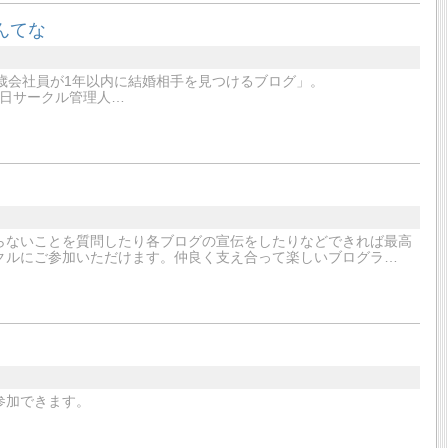
んてな
歳会社員が1年以内に結婚相手を見つけるブログ」。
11月27日サークル管理人…
らないことを質問したり各ブログの宣伝をしたりなどできれば最高
クルにご参加いただけます。仲良く支え合って楽しいブログラ…
参加できます。