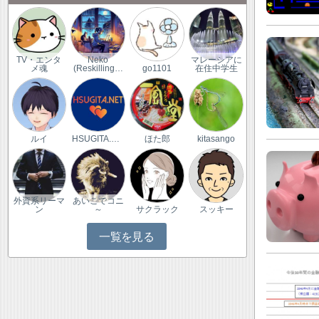
TV・エンタ
Neko
マレーシアに
メ魂
(Reskilling…
go1101
在住中学生
ルイ
HSUGITA.NET
ほた郎
kitasango
外資系リーマ
あいこでコニ
ン
～
サクラック
スッキー
一覧を見る