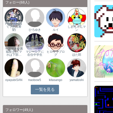
フォロー
(68人)
Fuyumoe(は
てブのみ希
しおちゃんマ
望)
ひろゆき
ルイ
ン
ケアマネ介護
福祉士(スマ
マレーシアに
ヒロサラブロ
ホは下部…
在住中学生
グ
ほた郎
oyayubiSAN
naobow5
kitasango
yamatoshi
一覧を見る
フォロワー
(49人)