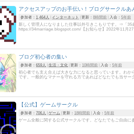
アクセスアップのお手伝い！ブログサークルあ
参加者：
1,464人
インターネット
更新：
8時間前
入会：
5年前
新しく管理人になりました仕事以外引きこもりです。⇒「35
https://34marriage.blogspot.com/【お知らせ】2022年
ブログ初心者の集い
参加者：
659人
生活・文化
更新：
10時間前
入会：
5年前
初心者でも支え合えば大きな力になると思っています。わか
です。一般的なマナーを守れる方であればどなたでも当サー
【公式】ゲームサークル
参加者：
706人
ゲーム
更新：
18時間前
入会：
5年前
ゲーム全般に関する公式サークルです。どなたでもご自由に