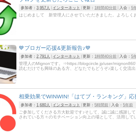
参加者：
3,957人
インターネット
更新：
1時間40分前
入会：
5
はじめまして 新管理人にさせていただきました。よろしく
💙ブロガー応援&更新報告♪💙
参加者：
2,791人
インターネット
更新：
1時間40分前
入会：
5
管理人のMignonです。⇒https://blogcircle.jp/us
読むだけでも興味のある方、どなたでもどうぞ♪楽しく交流出
相乗効果でWINWIN!「はてブ・ランキング」
参加者：
1,680人
インターネット
更新：
5時間前
入会：
5年前
ご参加してくださる方大歓迎です♪そして、誠に誠に感謝して
されている方々のモチベーション向上の場として、活用していた