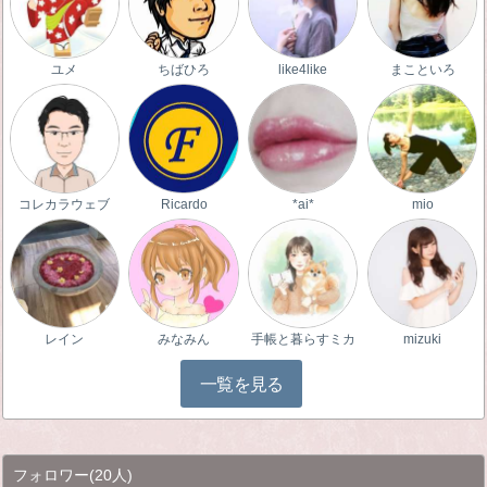
ユメ
ちばひろ
like4like
まこといろ
コレカラウェブ
Ricardo
*ai*
mio
レイン
みなみん
手帳と暮らすミカ
mizuki
一覧を見る
フォロワー
(20人)