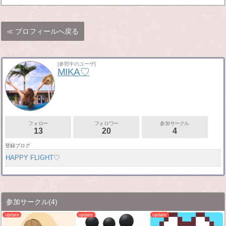
プロフィールへ戻る
[参照中のユーザ]
MIKA♡
フォロー
フォロワー
参加サークル
13
20
4
登録ブログ
HAPPY FLIGHT♡
参加サークル
(4)