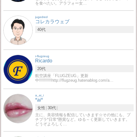
を食べたい。アラフォー女…
jugedred
コレカラウェブ
40代
r-flugzeug
Ricardo
20代
航空講座「FLUGZEUG」更新
中!!!!!!!!!!http://flugzeug.hatenablog.com/a…
a_ai_i
*ai*
女性
30代
主に、美容情報を配信していきます☆その他にも、プ
チプラ*日常*懸賞など。ゆる～く更新していきます。
どうぞよろしく…