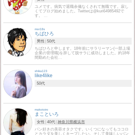
ユメです。病気で退職余儀なくされて無職です。寂し
くてブログ始めました。Twitterは@kuri64985492で
す。 …
mor18s
ちばひろ
男性
50代
ちばひろと申します。18年前にサラリーマン(一部上場
企業の管理職)を辞して脱サラに成功しました。約18年
間勤めた会社…
shika123
like4like
50代
makotoiro
まこといろ
女性
40代
神奈川県
横浜市
パン好きの美容オタクです。いくつになってもココロ
とカラダを美しくキープしたい。そして美味しいパン