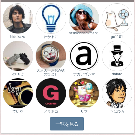
fashionbookmark.
hidekazu
わかるに
…
go1101
大垣人（おおがき
のりぽ
のひと）
ナガアゴシマ
rintaro
ていや
ノラネコ
リブ
ちばひろ
一覧を見る