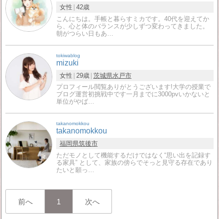
女性
42歳
こんにちは。手帳と暮らすミカです。40代を迎えてか
ら、心と体のバランスが少しずつ変わってきました。
朝がつらい日もあ…
tokiwablog
mizuki
女性
29歳
茨城県
水戸市
プロフィール閲覧ありがとうございます!大学の授業で
ブログ運営初挑戦中です一月までに3000pvいかないと
単位がやば…
takanomokkou
takanomokkou
福岡県
筑後市
ただモノとして機能するだけではなく“思い出を記録す
る家具” として、家族の傍らでそっと見守る存在であり
たいと願っ…
前へ
1
次へ