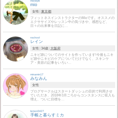
miostyle
mio
女性
東京都
フィットネスインストラクターのMioです。オススメの
エクササイズやレッスン中の気づきや、感想など、
日々の出来事を日記に…
nschool
レイン
女性
34歳
大阪府
ニキビ跡についてのサイトを作っています!今後もニキ
ビ跡やニキビのケアについてだけでなく、スキンケ
ア・美容の記事をいろい…
minamin17
みなみん
女性
ブログサークルはスタートダッシュの目的で利用させ
ていただき、2018年3月ごろからコンスタンスに収入も
増え、ついに目標を…
lemon0427
手帳と暮らすミカ