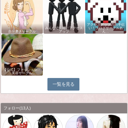
アクセスアップのお手伝
みんなで気軽にアクセス
い！ブログサークルあ
自分磨きサークル
アップ
ん…
【公式】ファッション・
美容サークル
一覧を見る
フォロー
(13人)