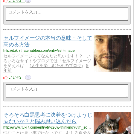
いいね！
1
セルフイメージの本当の意味・そして
高める方法
http://ituki7.hatenablog.com/entry/self-image
セルフイメージってなんだと思います！？ い
ろいろなサイトやブログでは「セルフイメージ
を変えれば…
人生を楽しむためのブログ
9
年前
いいね！
1
そろそろ白黒思考に決着をつけようじ
ゃないか？と悩み思い込んだら
http://www.ituki7.com/entry/b%26w-thinking?utm_source=feed
悩むことは悪い事ではないです、むしろ自分を