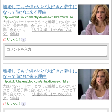
離婚しても子供がパパ大好きと夢中に
なって遊びに来る理由
http://www.ituki7.com/entry/divorce-children?utm_source=feed
大嫌いなパートナーとやっと離婚したのはいい
けど「最近子供に会いたい！」．．．だけど子
供に会えない。…
人生を楽しむためのブロ
グ
9年前
いいね！
1
離婚しても子供がパパ大好きと夢中に
なって遊びに来る理由
http://ituki7.hatenablog.com/entry/divorce-children
大嫌いなパートナーとやっと離婚したのはいい
けど「最近子供に会いたい！」．．．だけど子
供に会えない。…
人生を楽しむためのブロ
グ
9年前
いいね！
1