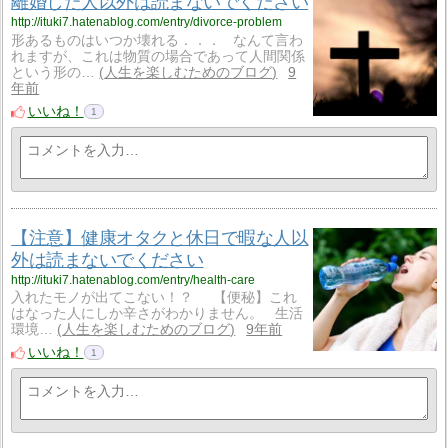
離婚した人以外は読まないでください
http://ituki7.hatenablog.com/entry/divorce-problem
形あるものはいつか壊れる．．． なんて言わ
れますが、これは物質の場合であって人間関係
という形の…
人生を楽しむためのブログ
9
年前
いいね！
1
【注意】健康オタクと休日で暇な人以
外は読まないでください
http://ituki7.hatenablog.com/entry/health-care
入れたモノが出てこない！？ 【便秘】これ
はなった人にしか辛さがわかりません。 生活
環境…
人生を楽しむためのブログ
9年前
いいね！
1