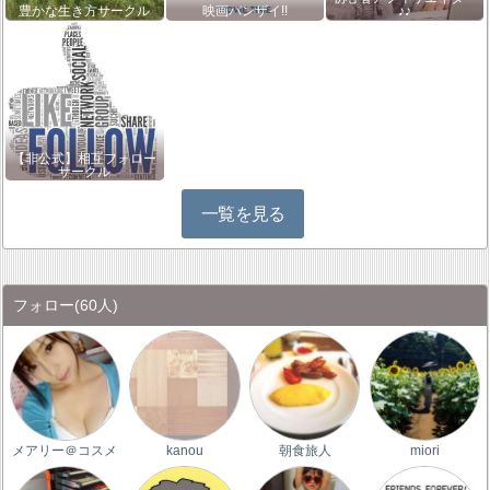
豊かな生き方サークル
映画バンザイ!!
♪♪
【非公式】相互フォロー
サークル
一覧を見る
フォロー
(60人)
メアリー＠コスメ
kanou
朝食旅人
miori