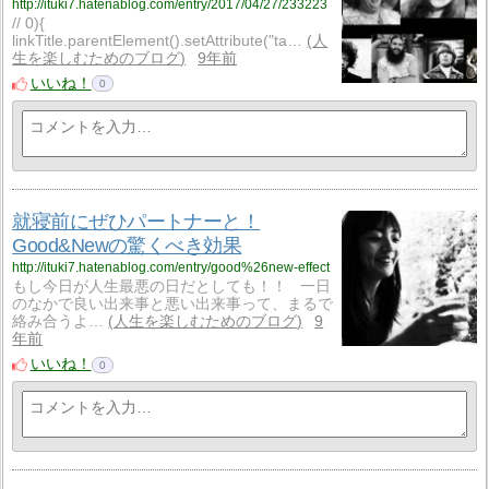
http://ituki7.hatenablog.com/entry/2017/04/27/233223
// 0){
linkTitle.parentElement().setAttribute("ta…
人
生を楽しむためのブログ
9年前
いいね！
0
就寝前にぜひパートナーと！
Good&Newの驚くべき効果
http://ituki7.hatenablog.com/entry/good%26new-effect
もし今日が人生最悪の日だとしても！！ 一日
のなかで良い出来事と悪い出来事って、まるで
絡み合うよ…
人生を楽しむためのブログ
9
年前
いいね！
0