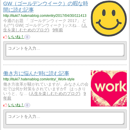
GW（ゴールデンウイーク）の暇な時
間に読む記事
http://ituki7.hatenablog.com/entry/2017/04/30/111413
今週のお題 「 ゴールデンウィーク 2017」 ど
も(^^) GW( ゴールデンウィーク )ッスね…
人
生を楽しむためのブログ
9年前
いいね！
0
働き方に悩んだ時に読む記事
http://ituki7.hatenablog.com/entry/_Work-style
働き方改革が騒がれていますが、みなさんの会
社では何か対策をされていますか⁉ はっきり
いうと、な…
人生を楽しむためのブログ
9
年前
いいね！
0