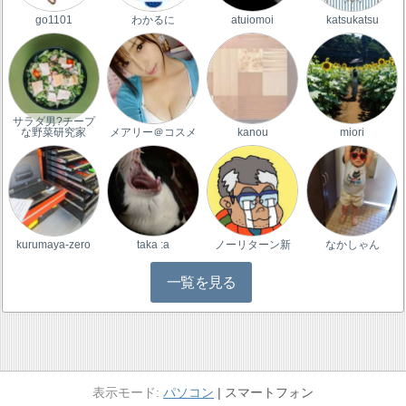
go1101
わかるに
atuiomoi
katsukatsu
サラダ男?チープ
な野菜研究家
メアリー＠コスメ
kanou
miori
kurumaya-zero
taka :a
ノーリターン新
なかしゃん
一覧を見る
パソコン
スマートフォン