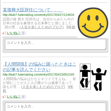
某復興大臣辞任について、、、
http://ituki7.hatenablog.com/entry/2017/04/27/124634
話題の復 興大 臣辞任は、自分からみたら今の
日本の社会を象徴する出来事だと感じました。
誰が悪…
人生を楽しむためのブログ
9年前
いいね！
0
【人間関係】の悩みに困ったときはこ
の記事を読んでください
http://ituki7.hatenablog.com/entry/2017/04/23/001545
人間関係の悩みはかなりキツイですよね。 皆
が望むことが人と人の繋がりは健康であって、
誰もが苦…
人生を楽しむためのブログ
9年
前
いいね！
0