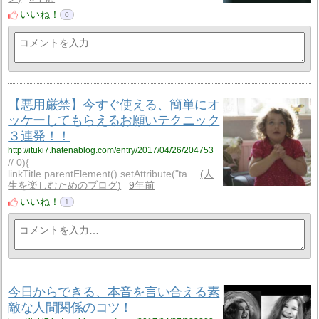
いいね！
0
【悪用厳禁】今すぐ使える、簡単にオ
ッケーしてもらえるお願いテクニック
３連発！！
http://ituki7.hatenablog.com/entry/2017/04/26/204753
// 0){
linkTitle.parentElement().setAttribute("ta…
人
生を楽しむためのブログ
9年前
いいね！
1
今日からできる、本音を言い合える素
敵な人間関係のコツ！