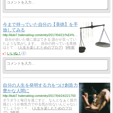
今まで持っていた自分の【美徳】を手
放してみる
http://ituki7.hatenablog.com/entry/2017/04/21/%E4%BB%8A%E3%81%BE%E3%81%A7%E6%8C%81%E3%81%A3%E3%81%A6%E3%81%84%E3%81%9F%E8%87%AA%E5%88%86%E3%81%AE%E3%80%90%E7%BE%8E%E5%BE%B3%E3%80%91%E3%82%92%E6%89%8B%E6%94%BE%E3%81%97%E3%81%A6%E3%81%BF%E3%82%8B
自分が歩いた後に道はできる 誰かが言ってい
たような気がします。 自分の持っている美徳
はとて…
人生を楽しむためのブログ
9年前
いいね！
1
自分の人生を発明する力をつけ創造力
豊かな人間に
http://ituki7.hatenablog.com/entry/2017/04/24/221750
ダラダラと毎日を過ごすと、なんとなぁく脱力
感というか無気力でやる気が出ないんじゃない
でしょうか！？…
人生を楽しむためのブロ
グ
9年前