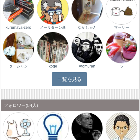
kurumaya-zero
ノーリターン新
なかしゃん
マッサー
ターシャン
koge
Atomuran
S
一覧を見る
フォロワー
(54人)