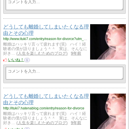
どうしても離婚してしまいたくなる理
由とその心理
http://www.ituki7.com/entry/reason-for-divorce?utm_source=feed
離婚はハッキリ言って疲れます(笑) ハイ！経
験者の僕が語りましょう＾＾ 実は、そんなに
好き…
人生を楽しむためのブログ
9年前
いいね！
1
どうしても離婚してしまいたくなる理
由とその心理
http://ituki7.hatenablog.com/entry/reason-for-divorce
離婚はハッキリ言って疲れます(笑) ハイ！経
験者の僕が語りましょう＾＾ 実は、そんなに
好き…
人生を楽しむためのブログ
9年前