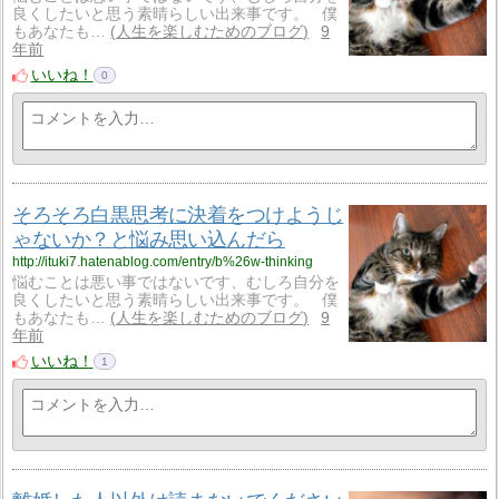
良くしたいと思う素晴らしい出来事です。 僕
もあなたも…
人生を楽しむためのブログ
9
年前
いいね！
0
そろそろ白黒思考に決着をつけようじ
ゃないか？と悩み思い込んだら
http://ituki7.hatenablog.com/entry/b%26w-thinking
悩むことは悪い事ではないです、むしろ自分を
良くしたいと思う素晴らしい出来事です。 僕
もあなたも…
人生を楽しむためのブログ
9
年前
いいね！
1