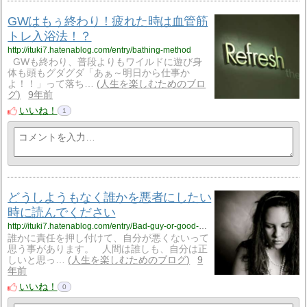
GWはもぅ終わり！疲れた時は血管筋
トレ入浴法！？
http://ituki7.hatenablog.com/entry/bathing-method
GWも終わり、普段よりもワイルドに遊び身
体も頭もグダグダ「あぁ～明日から仕事か
よ！！」って落ち…
人生を楽しむためのブロ
グ
9年前
いいね！
1
どうしようもなく誰かを悪者にしたい
時に読んでください
http://ituki7.hatenablog.com/entry/Bad-guy-or-good-guys
誰かに責任を押し付けて、自分が悪くないって
思う事があります。 人間は誰しも、自分は正
しいと思っ…
人生を楽しむためのブログ
9
年前
いいね！
0