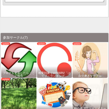
参加サークル
(7)
ブログを更新したらここ
相乗効果でWINWIN!「は
で報告
てブ・ランキング…
自分磨きサークル
初心者アフィリエイター