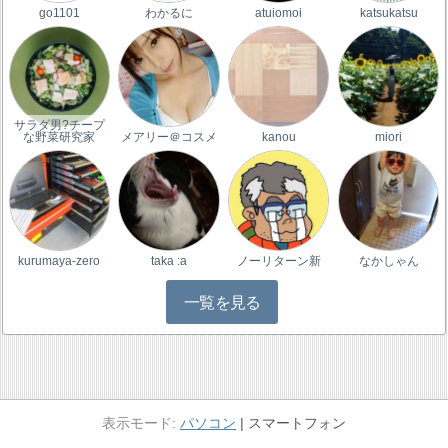
go1101
わかるに
atuiomoi
katsukatsu
サラダ男?チープ
な野菜研究家
メアリー＠コスメ
kanou
miori
kurumaya-zero
taka :a
ノーリターン新
なかしゃん
一覧を見る
パソコン
スマートフォン