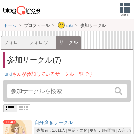
MENU
ホーム
プロフィール
ituki
参加サークル
フォロー
フォロワー
サークル
参加サークル(7)
ituki
さんが参加しているサークル一覧です。
自分磨きサークル
参加者：
2,611人
生活・文化
更新：
1時間前
入会：
9