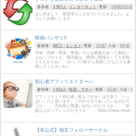
参加者：
3,957人
インターネット
更新：
1時間20分前
はじめまして 新管理人にさせていただきました。よ
ろしくお願いします。
映画バンザイ!!
参加者：
497人
エンタメ
更新：
2日前
入会：
9年前
洋画・邦画・韓流・華流いろんな映画があって面白い
よね！ブロトピ、掲示板は、映画に関係なくても全然
ｏｋだからね～ v(=∩_∩=)皆さん気軽にどなたでも参
加してくださいね！
初心者アフィリエイター♪♪
参加者：
1,914人
投資・マネー
更新：
5日前
入会：
9
アフィリエイト初心者（私もですが）は不安で「いっ
ぱい」だと思います。このやり方であっているのだろ
うか・・・方向性に間違いはないのだろうか・・・収
益は上がっていくのだろうか・・・https://news.hikari.
…
【非公式】相互フォローサークル