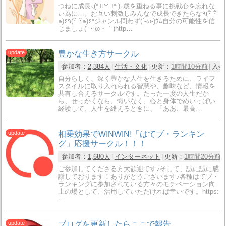
つねに成長⸜(* ॑꒳ ॑* )⸝歳を重ねる事に挑戦心を忘れな
い為に…。お互い刺激しみんなで成長できたらな٩(･ิ ･ิ
๑)۶٩(･ิ ･ิ๑)۶*ジャンル問わず(´-ω-)ｳﾑ自分の可能性を信
じましょ(´・ω・｀)http…
豊かな生き方サークル
参加者：
2,384人
生活・文化
更新：
1時間10分前
入会
自分らしく、深く豊かな人生を生きるために、ライフ
スタイルに取り入れられる智慧や、趣味など、情報を
共有し合えるサークルです。たった一度の人生だか
ら、せっかくなら、悔いなく、心と身体でめいっぱい
経験して、人生を終えるときに、「ああ、最高…
相乗効果でWINWIN!「はてブ・ランキン
グ」応援サークル！！！
参加者：
1,680人
インターネット
更新：
1時間20分前
ご参加してくださる方大歓迎です♪そして、誠に誠に感
謝しております！ありがとうございます♪各種はてブ・
ランキングに参加されている方々のモチベーション向
上の場として、活用していただければ幸いです。https:
…
ブログを更新したらここで報告