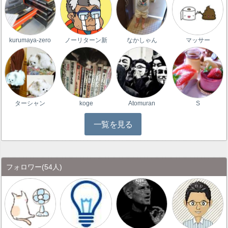
kurumaya-zero
ノーリターン新
なかしゃん
マッサー
ターシャン
koge
Atomuran
S
一覧を見る
フォロワー
(54人)