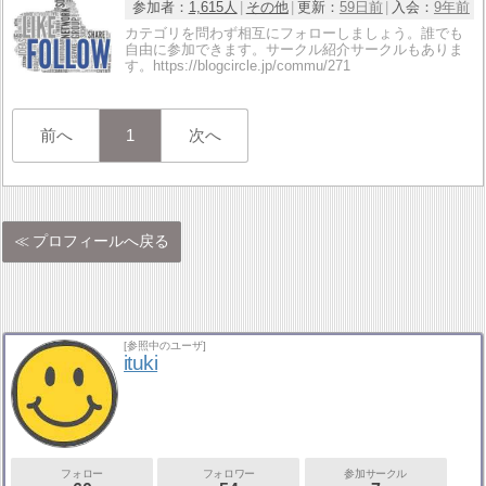
参加者：
1,615人
その他
更新：
59日前
入会：
9年前
カテゴリを問わず相互にフォローしましょう。誰でも
自由に参加できます。サークル紹介サークルもありま
す。https://blogcircle.jp/commu/271
前へ
1
次へ
プロフィールへ戻る
[参照中のユーザ]
ituki
フォロー
フォロワー
参加サークル