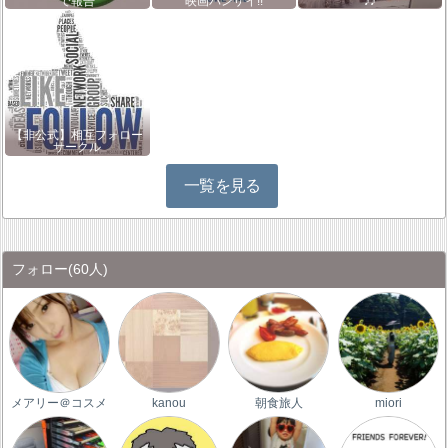
で報告
映画バンザイ!!
♪♪
【非公式】相互フォロー
サークル
一覧を見る
フォロー
(60人)
メアリー＠コスメ
kanou
朝食旅人
miori