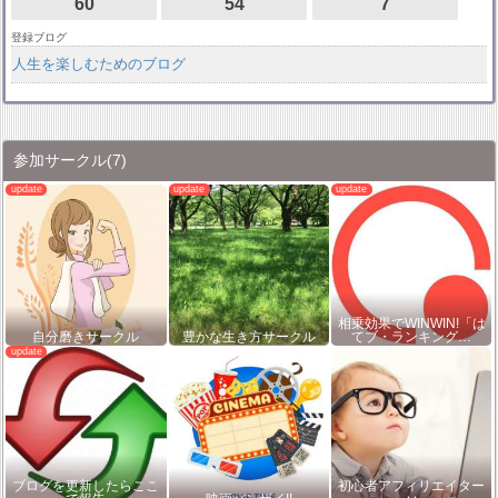
60
54
7
登録ブログ
人生を楽しむためのブログ
参加サークル
(7)
相乗効果でWINWIN!「は
自分磨きサークル
豊かな生き方サークル
てブ・ランキング…
ブログを更新したらここ
初心者アフィリエイター