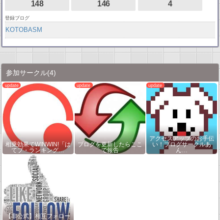
148
146
4
登録ブログ
KOTOBASM
参加サークル
(4)
アクセスアップのお手伝
相乗効果でWINWIN!「は
ブログを更新したらここ
い！ブログサークルあ
てブ・ランキング…
で報告
ん…
【非公式】相互フォロー