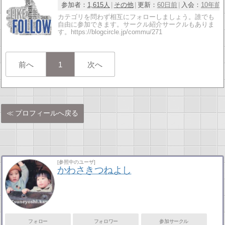
参加者：
1,615人
その他
更新：
60日前
入会：
10年前
カテゴリを問わず相互にフォローしましょう。誰でも
自由に参加できます。サークル紹介サークルもありま
す。https://blogcircle.jp/commu/271
前へ
1
次へ
プロフィールへ戻る
[参照中のユーザ]
かわさきつねよし
フォロー
フォロワー
参加サークル