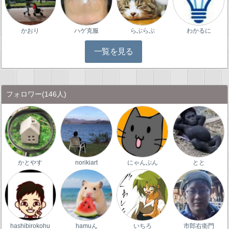
かおり
ハゲ克服
らぶらぶ
わかるに
一覧を見る
フォロワー
(146人)
かとやす
norikiart
にゃんぷん
とと
hashibirokohu
hamuん
いちろ
市郎右衛門