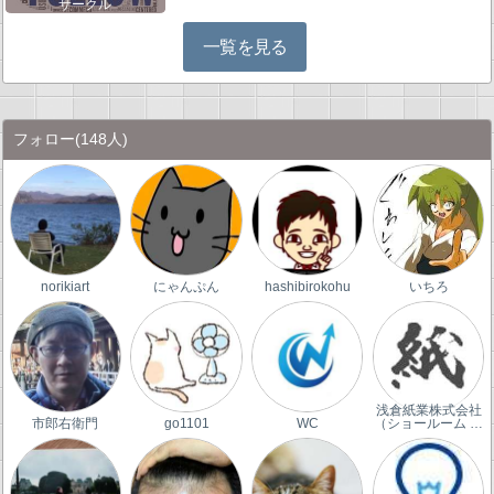
サークル
一覧を見る
フォロー
(148人)
norikiart
にゃんぷん
hashibirokohu
いちろ
浅倉紙業株式会社
市郎右衛門
go1101
WC
（ショールーム …