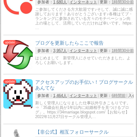
参加者：
1,680人
インターネット
更新：
1時間30分前
ご参加してくださる方大歓迎です♪そして、誠に誠に感
謝しております！ありがとうございます♪各種はてブ・
ランキングに参加されている方々のモチベーション向
上の場として、活用していただければ幸いです。https:
…
ブログを更新したらここで報告
参加者：
3,957人
インターネット
更新：
1時間30分前
はじめまして 新管理人にさせていただきました。よ
ろしくお願いします。
アクセスアップのお手伝い！ブログサークル
あんてな
参加者：
1,464人
インターネット
更新：
6時間前
入会
新しく管理人になりました仕事以外引きこもりです。
⇒「35歳会社員が1年以内に結婚相手を見つけるブロ
グ」。https://34marriage.blogspot.com/【お知らせ】
2022年11月27日サークル管理人…
【非公式】相互フォローサークル