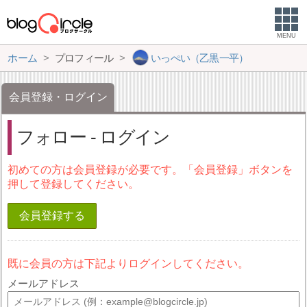
MENU
ホーム
プロフィール
いっぺい（乙黒一平）
会員登録・ログイン
フォロー - ログイン
初めての方は会員登録が必要です。「会員登録」ボタンを
押して登録してください。
会員登録する
既に会員の方は下記よりログインしてください。
メールアドレス