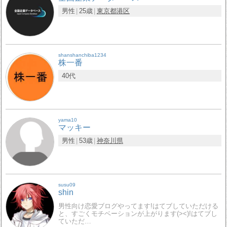
男性
25歳
東京都
港区
shanshanchiba1234
株一番
40代
yama10
マッキー
男性
53歳
神奈川県
susu09
shin
男性向け恋愛ブログやってます!はてブしていただける
と、すごくモチベーションが上がります(><)!はてブし
ていただ…