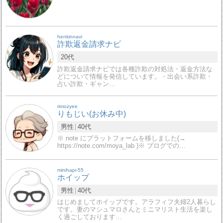
henkinnavi
詐欺返金請求ナビ
20代
詐欺返金請求ナビでは各種詐欺の対処法・返金方法な
どについて情報を発信しています。・出会い系詐欺・
占い詐欺・ギャン…
rimozyee
りもじい(お休み中)
男性
40代
※ note にプラットフォームを移しました(→
https://note.com/moya_lab )※ ブログでの…
minihapi-55
ホイップ
男性
40代
はじめましてホイップです。アラフィフ夫婦2人暮らし
です。妻のマシュマロさんとミニマリスト生活を楽し
く過ごしております…