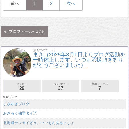
前へ
1
2
次へ
プロフィールへ戻る
[参照中のユーザ]
まさ（2025年8月1日よりブログ活動を
一時休止します。いつも応援頂きあり
がとうございました）
フォロー
フォロワー
参加サークル
29
37
7
登録ブログ
まさゆきブログ
おきらく独学タイ語
北海道デッカイどう。いいもんあるっしょ