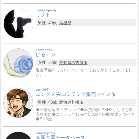
plentyofquality
リクト
男性
40代
島根県
denchan621
ひるデン
女性
52歳
愛知県
名古屋市
退会準備をしています。今までありがとうございまし
た。
yoshi007
エンタメ|AIコンテンツ販売マイスター
男性
48歳
北海道
札幌市
◆一撃必殺ライティング◆本質理解でSNSなしでも集
客可能に◆コンテンツ販売で5,000万円収益化ノウハウ
◆SNS歴…
companydata
全国企業データベース