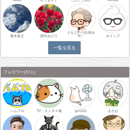
りもじい（お休み
葛木良之
田中みどり
中）
ホイップ
一覧を見る
フォロワー
(37人)
ハムフロ
TV・エンタメ魂
go1101
まさお