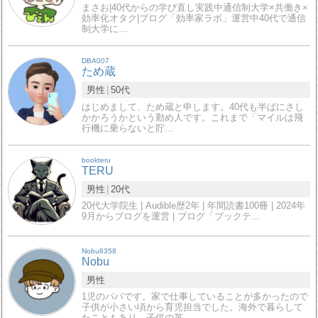
まさお|40代からの学び直し実践中通信制大学×共働き×
効率化オタク|ブログ「効率家ラボ」運営中40代で通信
制大学に…
DBA007
ため蔵
男性
50代
はじめまして、ため蔵と申します。40代も半ばにさし
かかろうかという勤め人です。これまで「マイルは飛
行機に乗らないと貯…
bookteru
TERU
男性
20代
20代大学院生 | Audible歴2年 | 年間読書100冊 | 2024年
9月からブログを運営 | ブログ「ブックテ…
Nobu8358
Nobu
男性
1児のパパです。家で仕事していることが多かったので
子供が小さい頃から育児担当でした。海外で暮らして
たこともあり、子供の英…