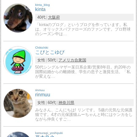
kinta_blog
kinta
40代
大阪府
「kintaのブログ」というブログを作っています。私
は、オリックスバファローズのファンです。プロ野球
のシーズン中は…
Chikichiki
こびとこゆび
女性
50代
アメリカ合衆国
50代シングルマザー某日系企業/営業8年目。約20年の
国際結婚からの離婚後、学生の息子と激貧生活。「私
が変えな…
rinmuu
rinmuu
女性
60代
神奈川県
みなさん、こんにちは! リンです。 5歳の元気な元保護
猫です。4才の元保護猫ムーちゃんと時にはケンカをし
ながら仲良くすご…
katsuragi_yoshiyuki