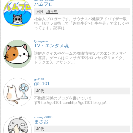
ハムフロ
男性
埼玉県
社会人ブロガーです。サウナスパ健康アドバイザー取
得。脱サラ目指して「趣味半分×仕事半分」で楽しくや
ってます。記事は…
Quizgame
TV・エンタメ魂
謎解きクイズやゲームの攻略情報などのエンタメサイ
ト運営。ゲームはロマサガRSやロマサガ2リメイク、
ドラクエ3、アサシン…
go1101
go1101
40代
不動産関係のブログを書いていま
す!http://go1101.comhttp://go1101.blog.jp/…
courage9088
まさお
40代