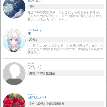
葛木良之
男性
社会情勢や異常気象、今とこれからの不安もあるが、
そんなものは関係なく、自分は自分の道を歩むと考え
る人もいるだろうが、きち…
shizuku-drop
雫
20代
(※ 多忙につきブログ更新・お返事が遅れています;;)は
じめまして!現役東大院生の雫です。大学院試や英語の
勉強法…
ajt567
(グリス)
男性
28歳
愛知県
teruteru
田中みどり
女性
30代
沖縄県
那覇市