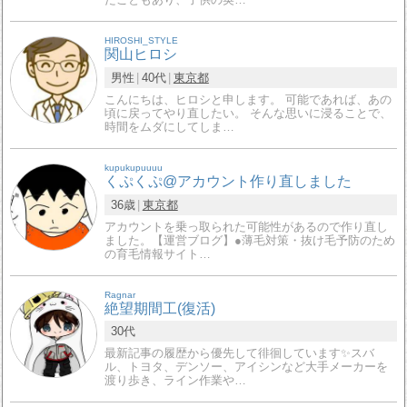
HIROSHI_STYLE
関山ヒロシ
男性
40代
東京都
こんにちは、ヒロシと申します。 可能であれば、あの
頃に戻ってやり直したい。 そんな思いに浸ることで、
時間をムダにしてしま…
kupukupuuuu
くぷくぷ@アカウント作り直しました
36歳
東京都
アカウントを乗っ取られた可能性があるので作り直し
ました。【運営ブログ】●薄毛対策・抜け毛予防のため
の育毛情報サイト…
Ragnar
絶望期間工(復活)
30代
最新記事の履歴から優先して徘徊しています✨スバ
ル、トヨタ、デンソー、アイシンなど大手メーカーを
渡り歩き、ライン作業や…