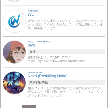
webclimb
WC
Webメディアを運営しています。ブログサークルには
いつも読んでくださる方もいて、本当に感謝していま
す。積極的に、はて…
k1MZuYfw0XVBF5g
biyo
女性
皆様に幸あれ。🌸🥰💕✨ブログ→
https://biyo.fc2.net/X→https://twitter.com…
reskillingneko
Neko (Reskilling Neko)
東京都
目黒区
相互フォローします!猫の猫による猫のためのブログ。
ビジネスと法務の話に特化しています。「リスキリン
グドットコム」は「リス…