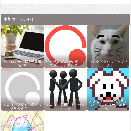
参加サークル
(7)
💙ブロガー応援&更新報
相乗効果でWINWIN!「は
ブログアクセスアップサ
告♪💙
てブ・ランキング…
ークル
アクセスアップのお手伝
みんなでアクセス数アッ
みんなで気軽にアクセス
い！ブログサークルあ
プをめざそう。
アップ
ん…