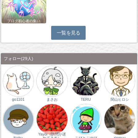
ブログ初心者の集い
一覧を見る
フォロー
(29人)
go1101
まさお
TERU
関山ヒロシ
Yayoi（訪問が遅
Nobu
れてます）
こびとこゆび
rinmuu