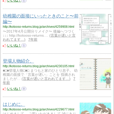
いいね！
1
幼稚園の面接にいったときのこと〜前
編〜
http://kotooso-returns.blog.jp/archives/4259908.html
〜2017年4月公開分リメイク〜 後編へつづく
↓↓↓ http://kotooso-returns.…
言葉が遅いと言
われてます…
7年前
いいね！
1
登場人物紹介。
http://kotooso-returns.blog.jp/archives/4230105.html
■□■登場人物□■□ まつもと家のひとり息子。 幼
稚園の面接で「言葉が遅い」ことを 指摘され
ましたが…
言葉が遅いと言われてます…
7
年前
いいね！
0
はじめに。
http://kotooso-returns.blog.jp/archives/4229677.html
はじめまして。 ご覧いただきまして 誠にあり