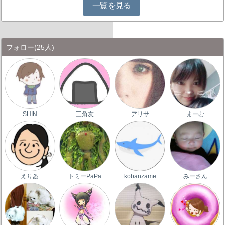
一覧を見る
フォロー
(25人)
SHIN
三角友
アリサ
まーむ
えりゐ
トミーPaPa
kobanzame
みーさん