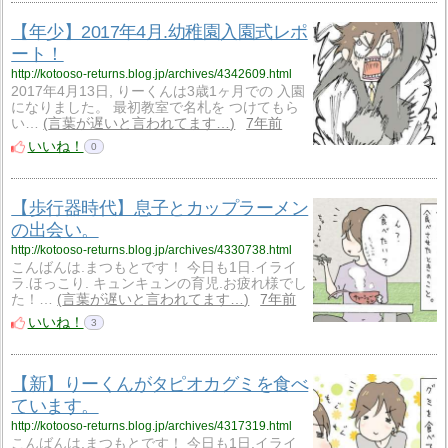
【年少】2017年4月.幼稚園入園式レポ
ート！
http://kotooso-returns.blog.jp/archives/4342609.html
2017年4月13日, りーくんは3歳1ヶ月での 入園
になりました。 最初教室で名札を つけてもら
い…
言葉が遅いと言われてます…
7年前
いいね！
0
【歩行器時代】息子とカップラーメン
の出会い。
http://kotooso-returns.blog.jp/archives/4330738.html
こんばんは.まつもとです！ 今日も1日.イライ
ラ.ほっこり. キュンキュンの育児.お疲れ様でし
た！…
言葉が遅いと言われてます…
7年前
いいね！
3
【新】りーくんがタピオカグミを食べ
ています。
http://kotooso-returns.blog.jp/archives/4317319.html
こんばんは.まつもとです！ 今日も1日.イライ