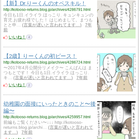
【新】Dr.りーくんのオペスキル！
http://kotooso-returns.blog.jp/archives/4286791.html
今日も1日.イライラ.ほっこり. キュンキュンの
育児.お疲れ様でした！ はじめまして。まつも
とと申…
言葉が遅いと言われてます…
7年
前
いいね！
4
【2歳】りーくんの初ピース！
http://kotooso-returns.blog.jp/archives/4286724.html
〜2017年4月公開分リメイク〜 こんばんは.ま
つもとです！ 今日も1日.イライラ.ほっこり.
キ…
言葉が遅いと言われてます…
7年前
いいね！
2
幼稚園の面接にいったときのこと〜後
編〜
http://kotooso-returns.blog.jp/archives/4259957.html
前編もご覧ください〜↓↓↓ http://kotooso-
returns.blog.jp/archi…
言葉が遅いと言われて
ます…
7年前