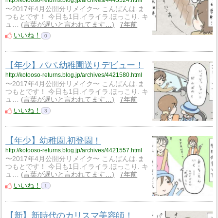
http://kotooso-returns.blog.jp/archives/4445524.html
〜2017年4月公開分リメイク〜 こんばんは.ま
つもとです！ 今日も1日.イライラ.ほっこり. キ
ュ…
言葉が遅いと言われてます…
7年前
いいね！
0
【年少】パパ.幼稚園送りデビュー！
http://kotooso-returns.blog.jp/archives/4421580.html
〜2017年4月公開分リメイク〜 こんばんは.ま
つもとです！ 今日も1日.イライラ.ほっこり. キ
ュ…
言葉が遅いと言われてます…
7年前
いいね！
3
【年少】幼稚園.初登園！
http://kotooso-returns.blog.jp/archives/4421557.html
〜2017年4月公開分リメイク〜 こんばんは.ま
つもとです！ 今日も1日.イライラ.ほっこり. キ
ュ…
言葉が遅いと言われてます…
7年前
いいね！
1
【新】新時代のカリスマ美容師！