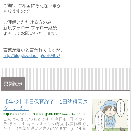
ご期待,ご希望にそえない事が
ありますので
ご理解いただける方のみ
新規フォロー,フォロー継続,
よろしくお願いいたします。
言葉が遅いと言われてますが。
http://blog.livedoor.jp/coli0407/
更新記事
【年少】半日保育終了！1日幼稚園ス
ター…え。
http://kotooso-returns.blog.jp/archives/4489479.html
こんばんは.まつもとです！ 今日も1日.イライ
ラ.ほっこり. キュンキュンの育児.お疲れ様でし
た！…
言葉が遅いと言われてます…
7年前