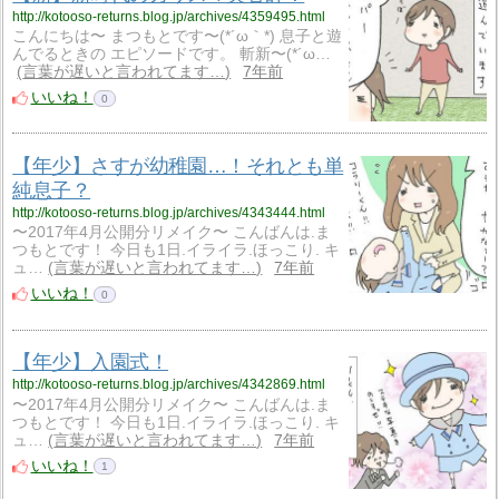
http://kotooso-returns.blog.jp/archives/4359495.html
こんにちは〜 まつもとです〜(*´ω｀*) 息子と遊
んでるときの エピソードです。 斬新〜(*´ω…
言葉が遅いと言われてます…
7年前
いいね！
0
【年少】さすが幼稚園…！それとも単
純息子？
http://kotooso-returns.blog.jp/archives/4343444.html
〜2017年4月公開分リメイク〜 こんばんは.ま
つもとです！ 今日も1日.イライラ.ほっこり. キ
ュ…
言葉が遅いと言われてます…
7年前
いいね！
0
【年少】入園式！
http://kotooso-returns.blog.jp/archives/4342869.html
〜2017年4月公開分リメイク〜 こんばんは.ま
つもとです！ 今日も1日.イライラ.ほっこり. キ
ュ…
言葉が遅いと言われてます…
7年前
いいね！
1