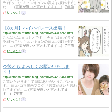
ラ.ほっこり. キュンキュンの育児.お疲れ様でし
た！…
言葉が遅いと言われてます…
7年前
いいね！
2
【8ヵ月】ハイハイレース出場！
http://kotooso-returns.blog.jp/archives/4317266.html
こんばんは.まつもとです！ 今日も1日.イライ
ラ.ほっこり. キュンキュンの育児.お疲れ様でし
た！…
言葉が遅いと言われてます…
7年前
いいね！
1
今後とも.よろしくお願いいたしま
す！
http://kotooso-returns.blog.jp/archives/4298464.html
ご覧いただきまして 誠にありがとうございま
す。 育児4コマ漫画ブログ 「言葉が遅いと言わ
れてますが。…
言葉が遅いと言われてま
す…
7年前
いいね！
4