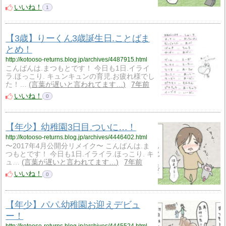
いいね！
1
【3歳】りーくん3歳誕生日.ことばま
とめ！
http://kotooso-returns.blog.jp/archives/4487915.html
こんばんは.まつもとです！ 今日も1日.イライ
ラ.ほっこり. キュンキュンの育児.お疲れ様でし
た！…
言葉が遅いと言われてます…
7年前
いいね！
0
【年少】幼稚園3日目.ついに…！
http://kotooso-returns.blog.jp/archives/4446402.html
〜2017年4月公開分リメイク〜 こんばんは.ま
つもとです！ 今日も1日.イライラ.ほっこり. キ
ュ…
言葉が遅いと言われてます…
7年前
いいね！
0
【年少】パパ.幼稚園お迎えデビュ
ー！