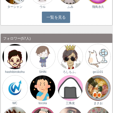
ターシャン
ウル
ふみ
飛鳥永久
一覧を見る
フォロワー
(57人)
hashibirokohu
SHIN
ろしもふ。
go1101
WC
tocola
三角友
まさお