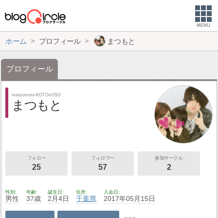
MENU
ホーム
プロフィール
まつもと
プロフィール
matsumoto-KOTOxOSO
まつもと
フォロー
フォロワー
参加サークル
25
57
2
性別
年齢
誕生日
住所
入会日
男性
37歳
2月4日
千葉県
2017年05月15日