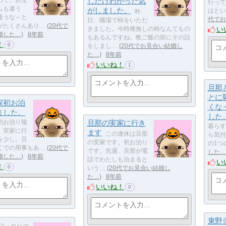
しだけわかった気
行って
ムも違う
がしました。
はとい
​昨
違うな～と
代でお
日、職場で柿をいただ
がたくさんあり…
20代で
い
きました。今時種無しの柿なんてもの
婚した…
8年前
もあるんですね。晩ご飯の前にその話
！
0
をしまし…
20代でお見合い結婚し
た…
8年前
いいね！
1
旦那
とに
家初お泊
くな
ました。
した
初お泊り報
旦那の実家に行き
暮らす
。実家に行
ます
​​​​​​​​​この連休は旦那
ら気付
を少し。旦
の実家です。​初お泊り
の1つ
くでの用事もあ…
20代で
です。​先週、旦那が電
した…
婚した…
8年前
話でわたしも泊まると
い
！
0
いう…
20代でお見合い結婚し
た…
8年前
いいね！
0
東野