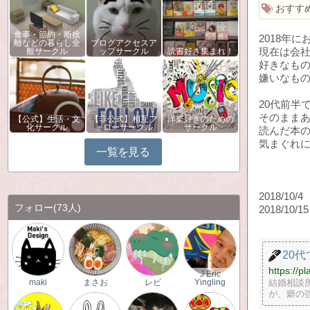
おすす
食事・節約・断捨
2018年
離などの暮らし全
ブログアクセスア
現在は会
般サークル
ップサークル
読書好き集まれ！
好きなも
嫌いなも
20代前半
そのままあ
【公式】生活・文
【非公式】相互フ
洋楽好きのための
化サークル
ォローサークル
サークル
読んだ本
気まぐれ
一覧を見る
2018/10
フォロー
(73人)
2018/10
20
https://p
J Eric
結婚相談
maki
まさお
レビ
Yingling
が、癖の