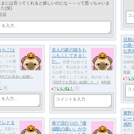
たまには言ってくれると嬉しいのにな～～って思っちゃいま
た(笑)
年前
旦那
の第
うちごは
友人の家の猫をも
な意
ふもふしてきまし
​​台所を少しイメチ
て4か
た。
た。この週
​​​​​​​自慢ではありま
結婚相
内でホーム
せんが、私はあまり友
出…
百均で台所
人は多くない方なんで
年前
20代でお見合い結婚し
す。仲良くしてくれる、気の合う友…
い
前
20代でお見合い結婚した…
8年前
！
いいね！
8
2
東野
レー
イレとま
巷で流行りの『価
感想
。
値観の違い』が少
​​​​​旦那と一
やアニ
めて、お互