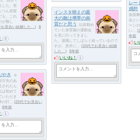
​​先日、自分で
レー
ました。世
感想
っつん前髪
インスタ映えの最
仮面舞
ども。これ
大の敵は携帯の画
会とい
のが難し
質だと思う
​​​​以前勤め
ーンの
でお見合い結婚した…
8
ていた保育園の運動会
い…
を見に行ってきまし
年前
！
0
た。退職してしばらく経っているので
い
すが、意外に…
20代でお見合い結婚
した…
8年前
いいね！
1
ぶやき
​今
取引先のあ
社されたん
私は初めて
ていただき
事の打…
20代でお見合い
8年前
！
1