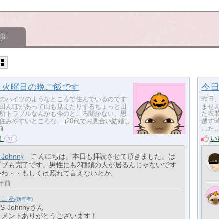
事
と火曜日の晩ご飯です
今日
​​​​​​​​​​現在、賃貸のハイツのようなところで住んでいるのです
​​​
田んぼがあって山も見えたりするちょっと田
ません
所トラブルなんかも今のところ聞かない、思
た衣
住みやすいところな...
20代でお見合い結婚し
越す時
前
した
！
い
15
-Johnny
こんにちは。本日も拝読させて頂きました。は
てブも完了です。男性にも2種類の人が居るんじゃないです
かね・・もしくは照れて言えないとか。
年前
ここあ
 S-Johnnyさん
コメントありがとうございます！