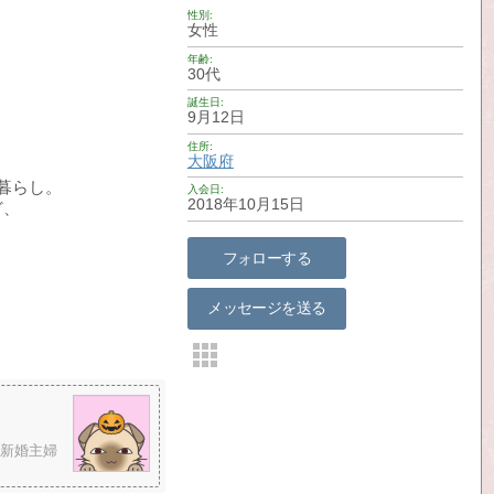
性別
女性
年齢
30代
誕生日
9月12日
住所
大阪府
。
暮らし。
入会日
2018年10月15日
ど、
。
フォローする
メッセージを送る
代新婚主婦