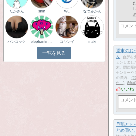
し
たかさん
shin
WC
なつみかん
8
ハンコック
elephantmask
コヤンイ
maki
週末のお
一覧を見る
ん
​​​​​​​
ェンしまし
末、関西圏
センターや
の収納…
た…
8年
いいね
旦那とト
とめ買い
緒に住み始