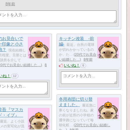
8年前
のお見合いで
キッチン改装 -前
一印象と小さ
編-
​​​​​​​​​​​​​​​​​​​​​​​​​​​​​最近、台所の電球
地？
が切れかかっているの
​​​​​​​​​​​​​​​​​​​​​​​​現在結婚し
か、た…
20代でお見合
月程度。旦那とは
い結婚した…
8年前
談所を介して
いいね！
20代でお見合い結婚した…
8
6
いね！
12
冬用布団に切り替
えました。
​​​​​​​​​​​​​最近急に
圭吾『マスカ
寒くなりましたね。家
ド・イブ』
の前が近所の小学校の
通学路になっていて毎
​​​​​​​​​最近、よく小説
朝化粧…
20代でお見合い結婚し
メの実写化が流
た…
8年前