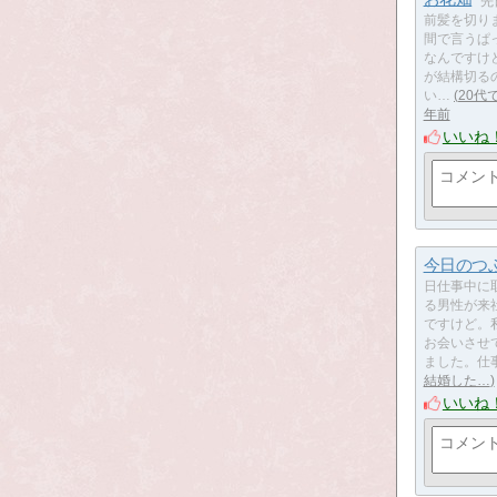
​​
前髪を切り
間で言うぱ
なんですけ
が結構切る
い…
20代
年前
いいね
今日のつ
日仕事中に
る男性が来
ですけど。
お会いさせ
ました。仕
結婚した…
いいね