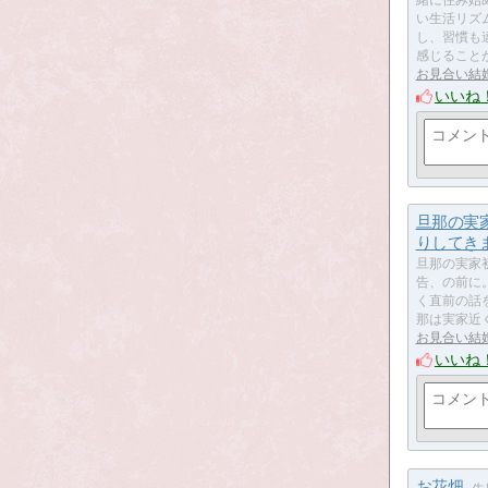
い生活リズ
し、習慣も
感じること
お見合い結
いいね
旦那の実
りしてき
旦那の実家
告、の前に
く直前の話
那は実家近
お見合い結
いいね
お花畑