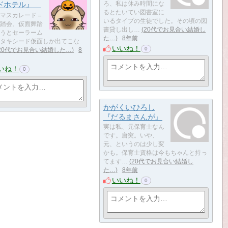
ドホテル』
ろ、私は休み時間にな
るとたいてい図書室に
​​​​​​マスカレード＝
いるタイプの生徒でした。その頃の図
踏会。仮面舞踏
書貸し出し…
20代でお見合い結婚し
うとセーラーム
た…
8年前
タキシード仮面しか出てこな
いいね！
0
20代でお見合い結婚した…
8
いね！
0
かがくいひろし
『だるまさんが』
実は私、元保育士なん
です。唐突。いや、
元、というのは少し変
かも。保育士資格は今もちゃんと持っ
てます…
20代でお見合い結婚し
た…
8年前
いいね！
0