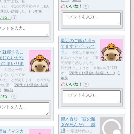
いますよね。私
いいね！
うと、小説の実写化やド…
20
2
見合い結婚した…
8年前
いね！
1
最近のご飯頑張っ
てますアピールで
と就寝するこ
す。
​​​​今週は月曜日が
恥じらいがな
休みだったからか、1週
ってまいりま
間が早く感じました。
私だけでしょうか。来年の4月27日
。
​​​​​​​​​​​旦那と一緒に
か…
20代でお見合い結婚した…
8
ようになってか
年前
いたことがあります。そのうち
いいね！
0
のお話…
20代でお見合い結婚
8年前
いね！
0
梨木香歩『西の魔
女が死んだ』 感
想
圭吾『マスカ
​中学生時代のこ