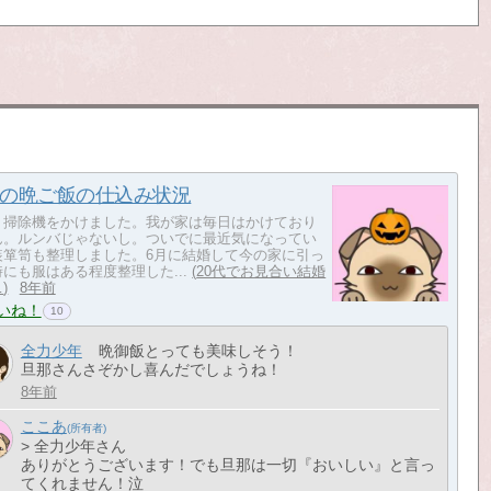
の晩ご飯の仕込み状況
​​​​昨日、掃除機をかけました。我が家は毎日はかけており
。​​​​ルンバじゃないし。​​​​ついでに最近気になってい
装箪笥も整理しました。6月に結婚して今の家に引っ
にも服はある程度整理した...
20代でお見合い結婚
…
8年前
いね！
10
全力少年
晩御飯とっても美味しそう！
旦那さんさぞかし喜んだでしょうね！
8年前
ここあ
> 全力少年さん
ありがとうございます！でも旦那は一切『おいしい』と言っ
てくれません！泣