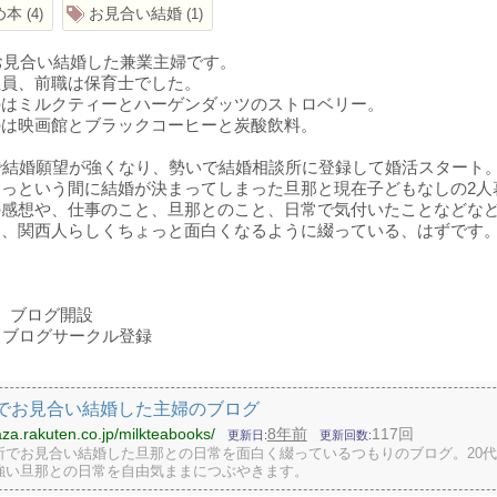
め本
お見合い結婚
4
1
にお見合い結婚した兼業主婦です。
社員、前職は保育士でした。
のはミルクティーとハーゲンダッツのストロベリー。
のは映画館とブラックコーヒーと炭酸飲料。
で結婚願望が強くなり、勢いで結婚相談所に登録して婚活スタート
っという間に結婚が決まってしまった旦那と現在子どもなしの2人
の感想や、仕事のこと、旦那とのこと、日常で気付いたことなどな
に、関西人らしくちょっと面白くなるように綴っている、はずです
/4 ブログ開設
/15 ブログサークル登録
代でお見合い結婚した主婦のブログ
laza.rakuten.co.jp/milkteabooks/
8年前
117回
更新日
更新回数
所でお見合い結婚した旦那との日常を面白く綴っているつもりのブログ。20
強い旦那との日常を自由気ままにつぶやきます。