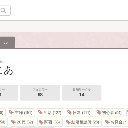
ール
oks
こあ
ロー
フォロワー
参加サークル
3
68
14
主婦
生活
日常
初心者
8
151
127
111
94
20代
関西
結婚相談所
お見合い
54
52
35
28