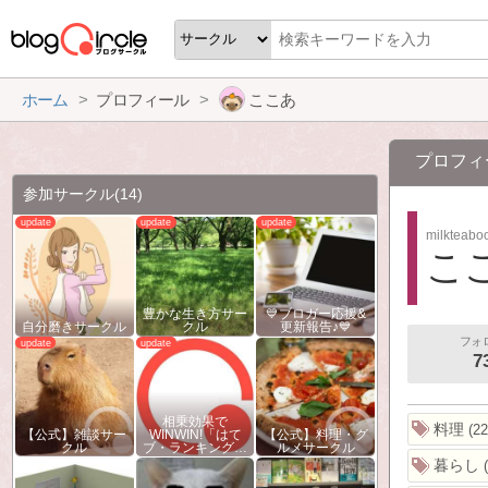
ホーム
プロフィール
ここあ
プロフィ
参加サークル
(14)
milkteabo
こ
豊かな生き方サー
💙ブロガー応援&
自分磨きサークル
クル
更新報告♪💙
フォ
7
相乗効果で
料理
22
【公式】雑談サー
WINWIN!「はて
【公式】料理・グ
クル
ブ・ランキング…
ルメサークル
暮らし