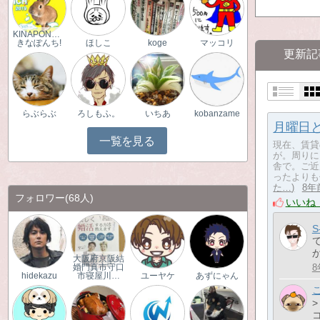
KINAPONCH!
きなぽんち!
ほしこ
koge
マッコリ
更新記
らぶらぶ
ろしもふ。
いちあ
kobanzame
月曜日
一覧を見る
​​​​​​​​
が。周りに
舎で。ご近
ったよりも
た…
8年
フォロワー
(68人)
いいね
S
大阪府京阪結
8
婚門真市守口
hidekazu
市寝屋川…
ユーヤケ
あずにゃん
>