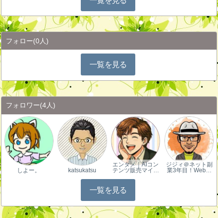
一覧を見る
フォロー
(0人)
一覧を見る
フォロワー
(4人)
エンタメ｜AIコン
ジジィ＠ネット副
しよー。
katsukatsu
テンツ販売マイ…
業3年目！Web…
一覧を見る