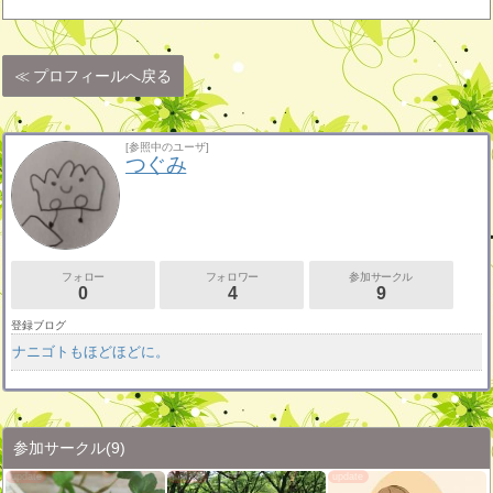
プロフィールへ戻る
[参照中のユーザ]
つぐみ
フォロー
フォロワー
参加サークル
0
4
9
登録ブログ
ナニゴトもほどほどに。
参加サークル
(9)