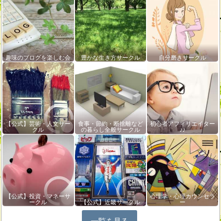
趣味のブログを楽しむ会
豊かな生き方サークル
自分磨きサークル
【公式】芸術・人文サー
食事・節約・断捨離など
初心者アフィリエイター
クル
の暮らし全般サークル
♪♪
【公式】投資・マネーサ
心理学・心理カウンセラ
ークル
【公式】近畿サークル
ー