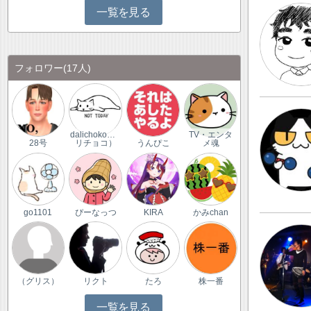
一覧を見る
フォロワー
(17人)
dalichoko（ダ
TV・エンタ
28号
リチョコ）
うんぴこ
メ魂
go1101
ぴーなっつ
KIRA
かみchan
（グリス）
リクト
たろ
株一番
一覧を見る