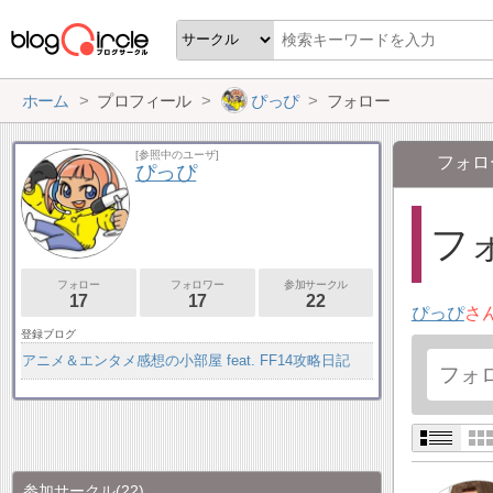
ホーム
プロフィール
ぴっぴ
フォロー
[参照中のユーザ]
フォロ
ぴっぴ
フォ
フォロー
フォロワー
参加サークル
17
17
22
ぴっぴ
さ
登録ブログ
アニメ＆エンタメ感想の小部屋 feat. FF14攻略日記
参加サークル
(22)