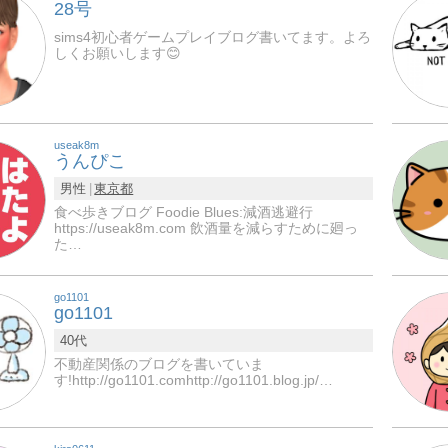
28号
sims4初心者ゲームプレイブログ書いてます。よろ
しくお願いします😊
useak8m
うんぴこ
男性
東京都
食べ歩きブログ Foodie Blues:減酒逃避行
https://useak8m.com 飲酒量を減らすために廻っ
た…
go1101
go1101
40代
不動産関係のブログを書いていま
す!http://go1101.comhttp://go1101.blog.jp/…