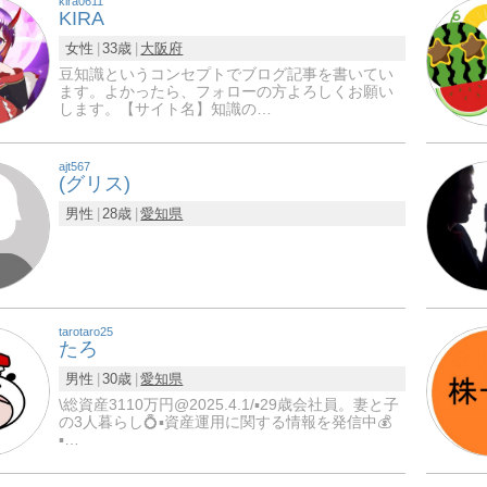
kira0611
KIRA
女性
33歳
大阪府
豆知識というコンセプトでブログ記事を書いてい
ます。よかったら、フォローの方よろしくお願い
します。【サイト名】知識の…
ajt567
(グリス)
男性
28歳
愛知県
tarotaro25
たろ
男性
30歳
愛知県
\総資産3110万円@2025.4.1/▪️29歳会社員。妻と子
の3人暮らし💍▪️資産運用に関する情報を発信中💰
▪…