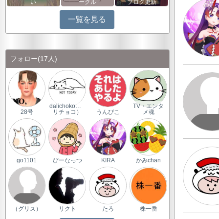
い
ークル
ブログ更新
一覧を見る
フォロー
(17人)
dalichoko（ダ
TV・エンタ
28号
リチョコ）
うんぴこ
メ魂
go1101
ぴーなっつ
KIRA
かみchan
（グリス）
リクト
たろ
株一番