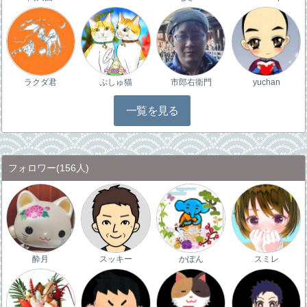
ラクダ君
ぷしゅ猫
市郎右衛門
yuchan
一覧を見る
フォロワー
(156人)
酔月
スッキー
かぽん
スミレ