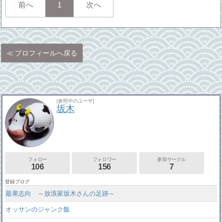
前へ
1
次へ
プロフィールへ戻る
[参照中のユーザ]
坂木
フォロー
フォロワー
参加サークル
106
156
7
登録ブログ
最果志向 ～放浪家坂木さんの足跡～
オッサンのジャンク飯