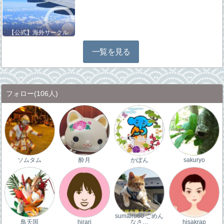
【公式】海外サークル
一覧を見る
フォロー
(106人)
ソムタム
酔月
かぽん
sakuryo
sumairu60 ごめん
鳥天国
hirari
なさ…
hisakrap