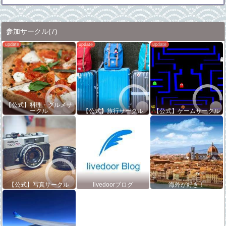
参加サークル
(7)
【公式】料理・グルメサ
ークル
【公式】旅行サークル
【公式】ゲームサークル
【公式】写真サークル
livedoorブログ
海外が好き！