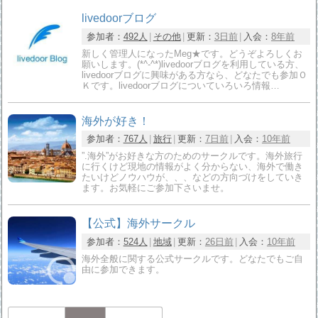
livedoorブログ
参加者：
492人
その他
更新：
3日前
入会：
8年前
新しく管理人になったMeg★です。どうぞよろしくお
願いします。(*^-^*)livedoorブログを利用している方、
livedoorブログに興味がある方なら、どなたでも参加Ｏ
Ｋです。livedoorブログについていろいろ情報…
海外が好き！
参加者：
767人
旅行
更新：
7日前
入会：
10年前
”.海外”がお好きな方のためのサークルです。海外旅行
に行くけど現地の情報がよく分からない、海外で働き
たいけどノウハウが、、、などの方向づけをしていき
ます。お気軽にご参加下さいませ。
【公式】海外サークル
参加者：
524人
地域
更新：
26日前
入会：
10年前
海外全般に関する公式サークルです。どなたでもご自
由に参加できます。