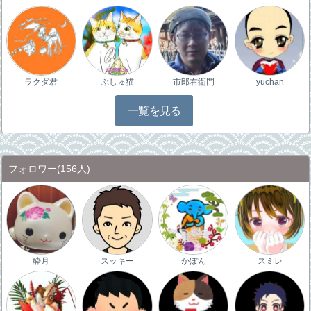
ラクダ君
ぷしゅ猫
市郎右衛門
yuchan
一覧を見る
フォロワー
(156人)
酔月
スッキー
かぽん
スミレ