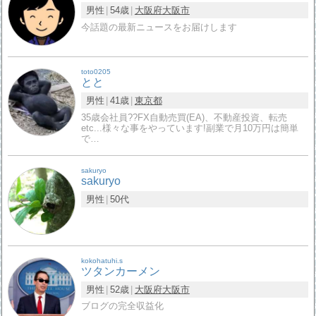
男性
54歳
大阪府
大阪市
今話題の最新ニュースをお届けします
toto0205
とと
男性
41歳
東京都
35歳会社員?‍?FX自動売買(EA)、不動産投資、転売
etc...様々な事をやっています!副業で月10万円は簡単
で…
sakuryo
sakuryo
男性
50代
kokohatuhi.s
ツタンカーメン
男性
52歳
大阪府
大阪市
ブログの完全収益化