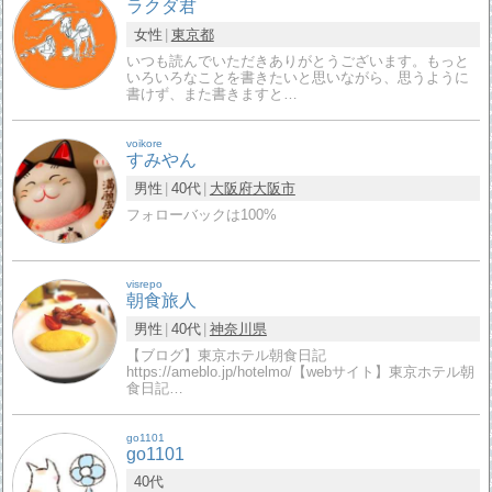
ラクダ君
女性
東京都
いつも読んでいただきありがとうございます。もっと
いろいろなことを書きたいと思いながら、思うように
書けず、また書きますと…
voikore
すみやん
男性
40代
大阪府
大阪市
フォローバックは100%
visrepo
朝食旅人
男性
40代
神奈川県
【ブログ】東京ホテル朝食日記
https://ameblo.jp/hotelmo/【webサイト】東京ホテル朝
食日記…
go1101
go1101
40代