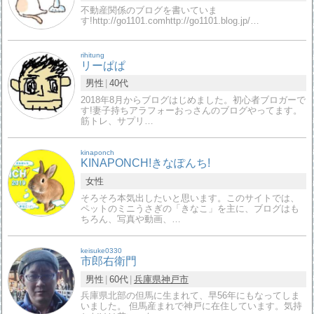
不動産関係のブログを書いていま
す!http://go1101.comhttp://go1101.blog.jp/…
rihitung
リーぱぱ
男性
40代
2018年8月からブログはじめました。初心者ブロガーで
す!妻子持ちアラフォーおっさんのブログやってます。
筋トレ、サプリ…
kinaponch
KINAPONCH!きなぽんち!
女性
そろそろ本気出したいと思います。このサイトでは、
ペットのミニうさぎの「きなこ」を主に、ブログはも
ちろん、写真や動画、…
keisuke0330
市郎右衛門
男性
60代
兵庫県
神戸市
兵庫県北部の但馬に生まれて、早56年にもなってしま
いました。 但馬産まれで神戸に在住しています。気持