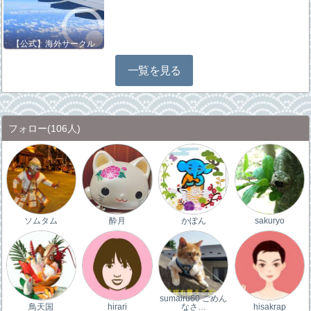
【公式】海外サークル
一覧を見る
フォロー
(106人)
ソムタム
酔月
かぽん
sakuryo
sumairu60 ごめん
鳥天国
hirari
なさ…
hisakrap