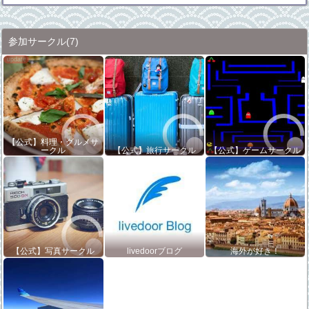
参加サークル
(7)
【公式】料理・グルメサ
ークル
【公式】旅行サークル
【公式】ゲームサークル
【公式】写真サークル
livedoorブログ
海外が好き！