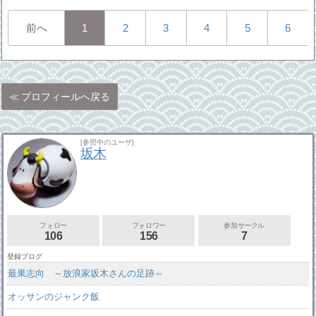
前へ
1
2
3
4
5
6
プロフィールへ戻る
[参照中のユーザ]
坂木
フォロー
フォロワー
参加サークル
106
156
7
登録ブログ
最果志向 ～放浪家坂木さんの足跡～
オッサンのジャンク飯