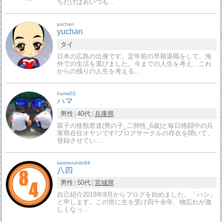
ちだけは若いつも…
yuchan
yuchan
タイ
日本の広島の出身です。定年前の早期退職をして、海
外での生活を選びました。今までの人生を考え、これ
からの残りの人生を考える…
hama02
ハマ
男性
40代
兵庫県
双子の怪獣君達(男の子_二卵性_6歳)と毎日格闘中の兵
庫県在住オヤジです!ブログサークルの存在を聞いて、
登録させてい…
kareteruhito84
八四
男性
50代
宮城県
自己紹介2018年9月からブログを始めました。「ハシ」
と申します。この世に生を受け四十余年、物忘れが激
しくなっ…