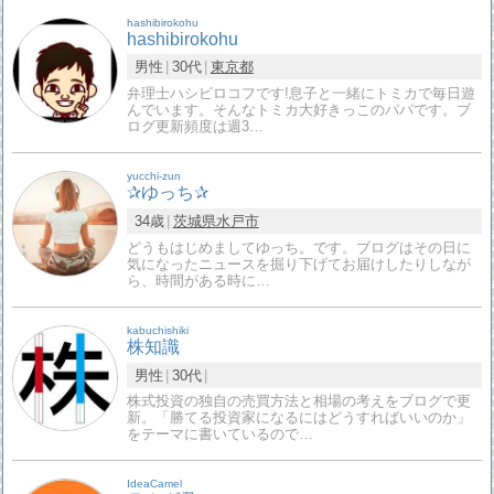
hashibirokohu
hashibirokohu
男性
30代
東京都
弁理士ハシビロコフです!息子と一緒にトミカで毎日遊
んでいます。そんなトミカ大好きっこのパパです。ブ
ログ更新頻度は週3…
yucchi-zun
✰ゆっち✰
34歳
茨城県
水戸市
どうもはじめましてゆっち。です。ブログはその日に
気になったニュースを掘り下げてお届けしたりしなが
ら、時間がある時に…
kabuchishiki
株知識
男性
30代
株式投資の独自の売買方法と相場の考えをブログで更
新。「勝てる投資家になるにはどうすればいいのか」
をテーマに書いているので…
IdeaCamel