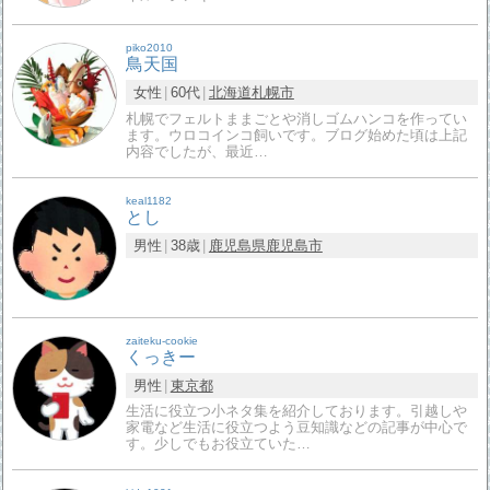
piko2010
鳥天国
女性
60代
北海道
札幌市
札幌でフェルトままごとや消しゴムハンコを作ってい
ます。ウロコインコ飼いです。ブログ始めた頃は上記
内容でしたが、最近…
keal1182
とし
男性
38歳
鹿児島県
鹿児島市
zaiteku-cookie
くっきー
男性
東京都
生活に役立つ小ネタ集を紹介しております。引越しや
家電など生活に役立つよう豆知識などの記事が中心で
す。少しでもお役立ていた…