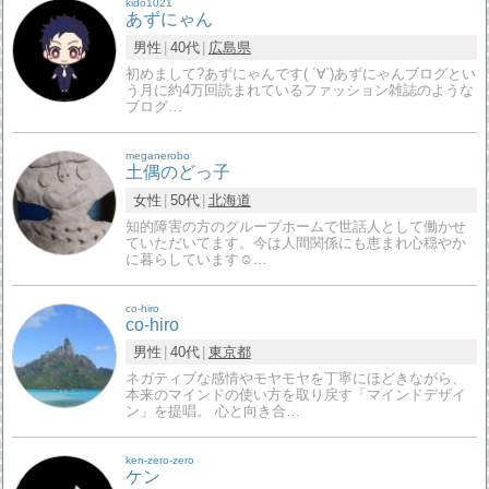
kido1021
あずにゃん
男性
40代
広島県
初めまして?あずにゃんです( ´∀`)あずにゃんブログとい
う月に約4万回読まれているファッション雑誌のような
ブログ…
meganerobo
土偶のどっ子
女性
50代
北海道
知的障害の方のグループホームで世話人として働かせ
ていただいてます。今は人間関係にも恵まれ心穏やか
に暮らしています☺️…
co-hiro
co-hiro
男性
40代
東京都
ネガティブな感情やモヤモヤを丁寧にほどきながら、
本来のマインドの使い方を取り戻す「マインドデザイ
ン」を提唱。 心と向き合…
ken-zero-zero
ケン