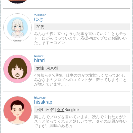
yukichan
ゆき
20代
みんなの役に立つような記事を書いていくこともモッ
トーにがんばっています。応援やはてブなどお願いい
たします〜コメン…
hirari58
hirari
女性
東京都
<お知らせ>現在、仕事の方が大変忙しくなっており、
みなさまのブログへのコメントが、滞ってしまうこと
が増えています。…
hisakrap
hisakrap
男性
50代
タイ
Bangkok
楽しんでブログを書いています。読んでくれた方がク
スッと笑ってくれると嬉しいです。タイの話題が多い
ですが、興味のある方…