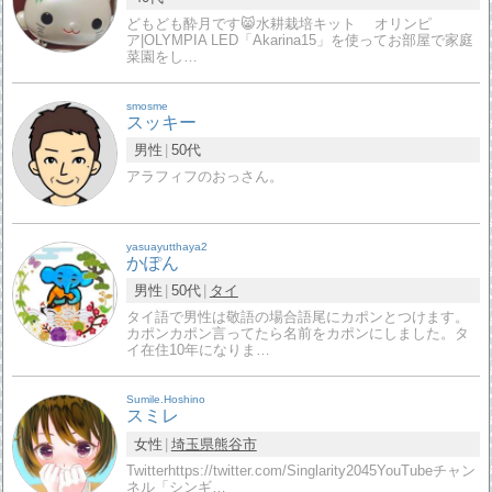
どもども酔月です😸水耕栽培キット オリンピ
ア|OLYMPIA LED「Akarina15」を使ってお部屋で家庭
菜園をし…
smosme
スッキー
男性
50代
アラフィフのおっさん。
yasuayutthaya2
かぽん
男性
50代
タイ
タイ語で男性は敬語の場合語尾にカポンとつけます。
カポンカポン言ってたら名前をカポンにしました。タ
イ在住10年になりま…
Sumile.Hoshino
スミレ
女性
埼玉県
熊谷市
Twitterhttps://twitter.com/Singlarity2045YouTubeチャン
ネル「シンギ…