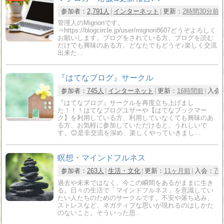
参加者：
2,791人
インターネット
更新：
2時間30分前
管理人のMignonです。
⇒https://blogcircle.jp/user/mignon8607どうぞよろしく
お願いします。ブログをされている方、ブログを読む
だけでも興味のある方、どなたでもどうぞ♪楽しく交流
出来た…
『はてなブログ』サークル
参加者：
745人
インターネット
更新：
16時間前
入会
『はてなブログ』サークルを再度立ち上げまし
た！！！はてなブログユザーや【はてなブックマー
ク】を利用している方、利用していなくても興味のあ
る方、お気軽に参加していただけると、うれしいで
す。😊是非交流を深め、楽しくやっていきまし…
瞑想・マインドフルネス
参加者：
263人
生活・文化
更新：
11ヶ月前
入会：
7
過去や未来ではなく、今この瞬間をあるがままに生き
る。日々の生活で「マインドフルネス」を意識してい
たい人たちのためのサークルです。不安や落ち込み、
ストレスなど、ネガティブな思いが現れるのはしかた
のないこと。そういった思…