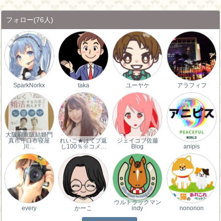
フォロー
(76人)
SparkNorkx
taka
ユーヤケ
アラフィフ
大阪府京阪結婚門
真市守口市寝屋
れいこ★はてブ返
ジェイコブ佐藤
川…
し100％※コメ…
Blog
anipis
ウルトラックマン
every
かーこ
indy
nononon