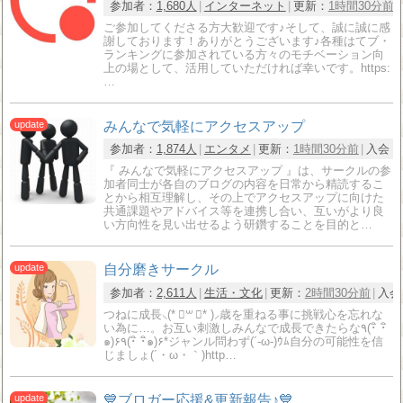
参加者：
1,680人
インターネット
更新：
1時間30分前
ご参加してくださる方大歓迎です♪そして、誠に誠に感
謝しております！ありがとうございます♪各種はてブ・
ランキングに参加されている方々のモチベーション向
上の場として、活用していただければ幸いです。https:
…
みんなで気軽にアクセスアップ
参加者：
1,874人
エンタメ
更新：
1時間30分前
入会：
『 みんなで気軽にアクセスアップ 』は、サークルの参
加者同士が各自のブログの内容を日常から精読するこ
とから相互理解し、その上でアクセスアップに向けた
共通課題やアドバイス等を連携し合い、互いがより良
い方向性を見い出せるよう研鑽することを目的と…
自分磨きサークル
参加者：
2,611人
生活・文化
更新：
2時間30分前
入会
つねに成長⸜(* ॑꒳ ॑* )⸝歳を重ねる事に挑戦心を忘れな
い為に…。お互い刺激しみんなで成長できたらな٩(･ิ ･ิ
๑)۶٩(･ิ ･ิ๑)۶*ジャンル問わず(´-ω-)ｳﾑ自分の可能性を信
じましょ(´・ω・｀)http…
💙ブロガー応援&更新報告♪💙