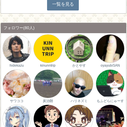
一覧を見る
フォロワー
(80人)
hidekazu
kinunntrip
かとやす
oyayubiSAN
サワココ
炭治朗
ハリネズミ
もふどらにゅーす