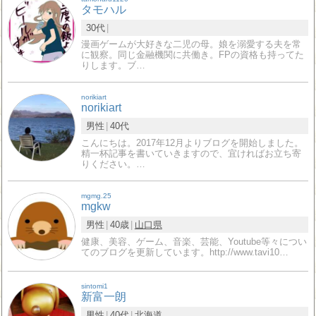
タモハル
30代
漫画ゲームが大好きな二児の母。娘を溺愛する夫を常
に観察。同じ金融機関に共働き。FPの資格も持ってた
りします。ブ…
norikiart
norikiart
男性
40代
こんにちは。2017年12月よりブログを開始しました。
精一杯記事を書いていきますので、宜ければお立ち寄
りください。…
mgmg.25
mgkw
男性
40歳
山口県
健康、美容、ゲーム、音楽、芸能、Youtube等々につい
てのブログを更新しています。http://www.tavi10…
sintomi1
新富一朗
男性
40代
北海道