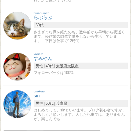
buraburado
らぶらぶ
60代
さまざまな職を経たのち、数年前から早朝から夜遅く
まで、軽作業の肉体労働をしながら生活していま
す。 平日は仕事で12時間…
voikore
すみやん
男性
40代
大阪府
大阪市
フォローバックは100%
onokoro
sin
男性
60代
兵庫県
はじめまして、sinといいます。ブログ初心者ですが、
よろしくお願いします。大した記事では、ありません
が、楽しんでも…