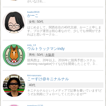
がいなけれ…
kaako3816
かーこ
女性
50代
はじめまして。関西在住の40代主婦、かーこと申しま
す。ブログ運営は初心者なので、少しでも仲間ができ
ればと思いサークル…
indy_13
ウルトラックマンindy
男性
50代
大阪府
競馬歴は、20年以上。2016年に競馬予想システム
winning navigator(ウイなび)を開発したことで、3…
kini-narunaru
こーすけ@キニナルナル
40代
キニナルナルというメディアで記事を書いています!ど
うぞお気軽にフォローしてくださいませ!^^
tamoharu1120