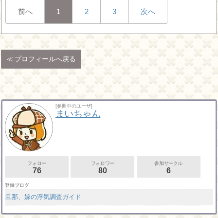
前へ
1
2
3
次へ
プロフィールへ戻る
[参照中のユーザ]
まいちゃん
フォロー
フォロワー
参加サークル
76
80
6
登録ブログ
旦那、嫁の浮気調査ガイド