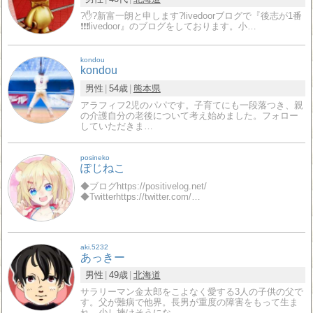
?✋?新富一朗と申します?livedoorブログで『後志が1番
❗❗❗livedoor』のブログをしております。小…
kondou
kondou
男性
54歳
熊本県
アラフィフ2児のパパです。子育てにも一段落つき、親
の介護自分の老後について考え始めました。フォロー
していただきま…
posineko
ぽじねこ
◆ブログhttps://positivelog.net/
◆Twitterhttps://twitter.com/…
aki.5232
あっきー
男性
49歳
北海道
サラリーマン金太郎をこよなく愛する3人の子供の父で
す。父が難病で他界。長男が重度の障害をもって生ま
れ、少し挫けそうにな…