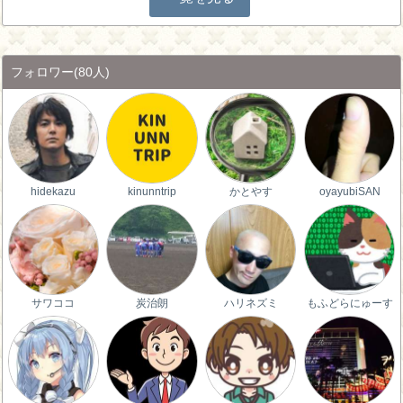
フォロワー
(80人)
hidekazu
kinunntrip
かとやす
oyayubiSAN
サワココ
炭治朗
ハリネズミ
もふどらにゅーす