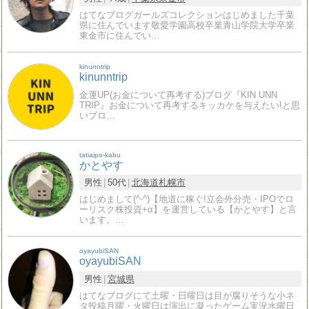
はてなブログガールズコレクションはじめました千葉
県に住んでいます敬愛学園高校卒業青山学院大学卒業
東金市に住んでい…
kinunntrip
kinunntrip
金運UP(お金について再考する)ブログ『KIN UNN
TRIP』お金について再考するキッカケを与えたい!と思
いブロ…
tatiaipo-kabu
かとやす
男性
50代
北海道
札幌市
はじめまして(^-^)【地道に稼ぐ!立会外分売・IPOでロ
ーリスク株投資+α】を運営している【かとやす】と言
います。…
oyayubiSAN
oyayubiSAN
男性
宮城県
はてなブログにて土曜・日曜日は目が腐りそうな小ネ
タ投稿月曜・火曜日は演出に凝ったゲーム実況水曜日