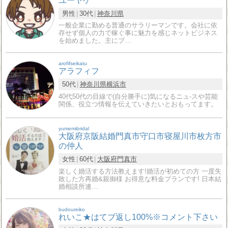
ユーヤケ
男性
30代
神奈川県
一般企業に勤める普通のサラリーマンです。会社に依
存せず個人の力で稼ぐ事に魅力を感じネットビジネス
を始めました。主にブ…
arofifseikatu
アラフィフ
50代
神奈川県
横浜市
40代50代の目線で(自分勝手に)気になるニュ-スや芸能
関係、役立つ情報を伝えていきたいとおもってます。
yumemibridal
大阪府京阪結婚門真市守口市寝屋川市枚方市
の仲人
女性
60代
大阪府
門真市
楽しく婚活する方法教えます!婚活が初めての方 一度失
敗した方再婚&親御様 お得意な料金プランです! 日本結
婚相談所連…
budoureiko
れいこ★はてブ返し100%※コメント下さい