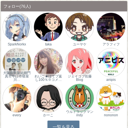
フォロー
(76人)
SparkNorkx
taka
ユーヤケ
アラフィフ
大阪府京阪結婚門
真市守口市寝屋
れいこ★はてブ返
ジェイコブ佐藤
川…
し100％※コメ…
Blog
anipis
ウルトラックマン
every
かーこ
indy
nononon
一覧を見る