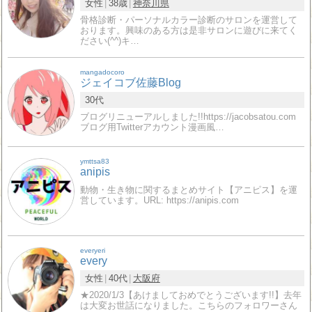
女性
38歳
神奈川県
骨格診断・パーソナルカラー診断のサロンを運営して
おります。興味のある方は是非サロンに遊びに来てく
ださい(^^)キ…
mangadocoro
ジェイコブ佐藤Blog
30代
ブログリニューアルしました!!https://jacobsatou.com
ブログ用Twitterアカウント漫画風…
ymttsa83
anipis
動物・生き物に関するまとめサイト【アニピス】を運
営しています。URL: https://anipis.com
everyeri
every
女性
40代
大阪府
★2020/1/3【あけましておめでとうございます!!】去年
は大変お世話になりました。こちらのフォロワーさん