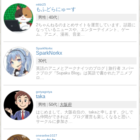
mfdr25
もふどらにゅーす
男性
40代
2ちゃんねるのまとめサイトを運営しています。話題に
なっているニュースや、エンターテイメント、ゲー
ム、アニメ、漫画、音楽…
SparkNorkx
SparkNorkx
30代
英語のアニメとアークナイツのブログ | 旅行者 スパー
クブログ『Supaku Blog』は英語で書かれたアニメブ
ロ…
gotyagotya
taka
男性
50代
大阪府
はじめまして。大阪在住の、takaと申します。少しで
も仲間ができれば、ブログ運営も楽しくなると思い、
サークルに参加さ…
oneselive1027