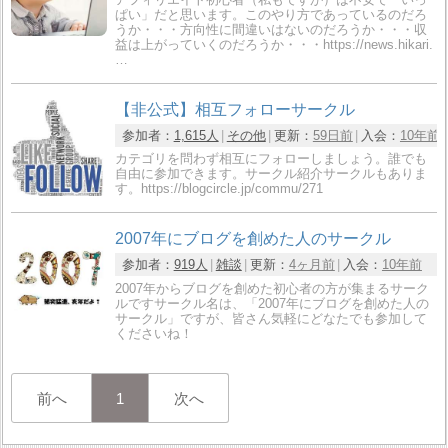
ぱい」だと思います。このやり方であっているのだろ
うか・・・方向性に間違いはないのだろうか・・・収
益は上がっていくのだろうか・・・https://news.hikari.
…
【非公式】相互フォローサークル
参加者：
1,615人
その他
更新：
59日前
入会：
10年前
カテゴリを問わず相互にフォローしましょう。誰でも
自由に参加できます。サークル紹介サークルもありま
す。https://blogcircle.jp/commu/271
2007年にブログを創めた人のサークル
参加者：
919人
雑談
更新：
4ヶ月前
入会：
10年前
2007年からブログを創めた初心者の方が集まるサーク
ルですサークル名は、「2007年にブログを創めた人の
サークル」ですが、皆さん気軽にどなたでも参加して
くださいね！
前へ
1
次へ