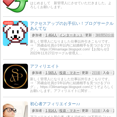
はじめまして 新管理人にさせていただきました。よ
ろしくお願いします。
アクセスアップのお手伝い！ブログサークル
あんてな
参加者：
1,464人
インターネット
更新：
3時間50分前
新しく管理人になりました仕事以外引きこもりです。
⇒「35歳会社員が1年以内に結婚相手を見つけるブロ
グ」。https://34marriage.blogspot.com/【お知らせ】
2022年11月27日サークル管理人…
アフィリエイト
参加者：
1,565人
投資・マネー
更新：
2日前
入会：
1
新しく管理人になりました仕事以外引きこもりです。
⇒「35歳会社員が1年以内に結婚相手を見つけるブロ
グ」。https://34marriage.blogspot.com/どうぞよろしく
お願いします。アフィリエイトに関す…
初心者アフィリエイター♪♪
参加者：
1,914人
投資・マネー
更新：
5日前
入会：
1
アフィリエイト初心者（私もですが）は不安で「いっ