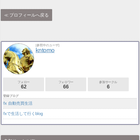
プロフィールへ戻る
[参照中のユーザ]
kntomo
フォロー
フォロワー
参加サークル
62
66
6
登録ブログ
fx 自動売買生活
fxで生活して行くblog