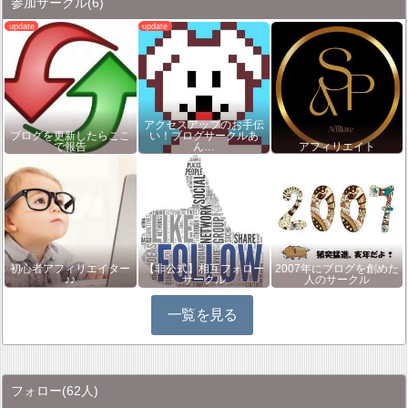
参加サークル
(6)
アクセスアップのお手伝
ブログを更新したらここ
い！ブログサークルあ
で報告
ん…
アフィリエイト
初心者アフィリエイター
【非公式】相互フォロー
2007年にブログを創めた
♪♪
サークル
人のサークル
一覧を見る
フォロー
(62人)