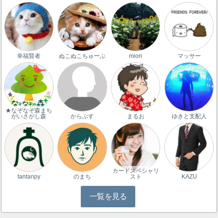
幸福賢者
ぬこぬこちゅーぶ
miori
マッサー
★なぞなぞ森まち
がいさがし森
からぶす
まるお
ゆきと支配人
カードスペシャリ
tantanpy
のまち
スト
KAZU
一覧を見る