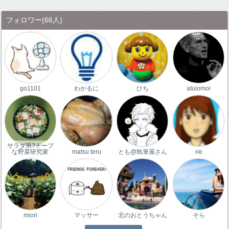
フォロワー
(66人)
go1101
わかるに
ひち
atuiomoi
サラダ男?チープ
な野菜研究家
matsu teru
とも@執筆屋さん
rie
miori
マッサー
北のおとうちゃん
そら