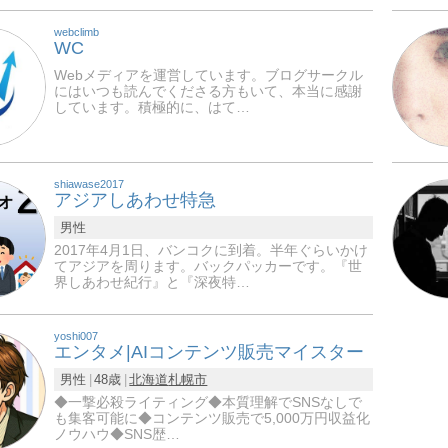
webclimb
WC
Webメディアを運営しています。ブログサークル
にはいつも読んでくださる方もいて、本当に感謝
しています。積極的に、はて…
shiawase2017
アジアしあわせ特急
男性
2017年4月1日、バンコクに到着。半年ぐらいかけ
てアジアを周ります。バックパッカーです。『世
界しあわせ紀行』と『深夜特…
yoshi007
エンタメ|AIコンテンツ販売マイスター
男性
48歳
北海道
札幌市
◆一撃必殺ライティング◆本質理解でSNSなしで
も集客可能に◆コンテンツ販売で5,000万円収益化
ノウハウ◆SNS歴…