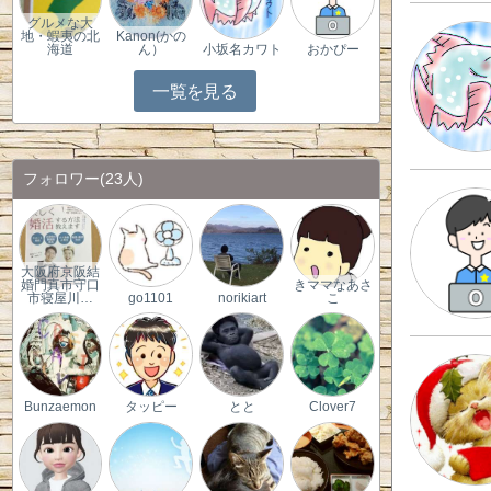
グルメな大
地・蝦夷の北
Kanon(かの
海道
ん）
小坂名カワト
おかぴー
一覧を見る
フォロワー
(23人)
大阪府京阪結
婚門真市守口
きママなあさ
市寝屋川…
go1101
norikiart
こ
Bunzaemon
タッピー
とと
Clover7