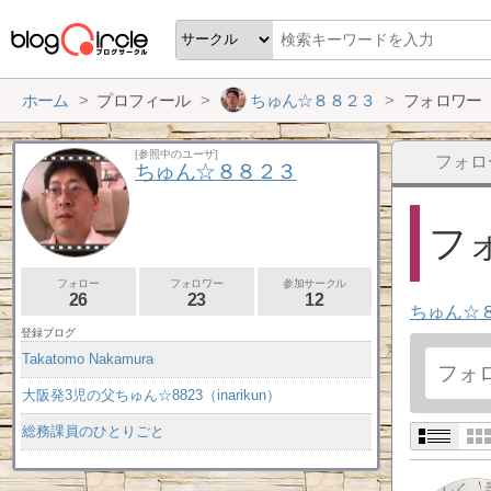
ホーム
プロフィール
ちゅん☆８８２３
フォロワー
[参照中のユーザ]
フォロ
ちゅん☆８８２３
フォ
フォロー
フォロワー
参加サークル
26
23
12
ちゅん☆
登録ブログ
Takatomo Nakamura
大阪発3児の父ちゅん☆8823（inarikun）
総務課員のひとりごと