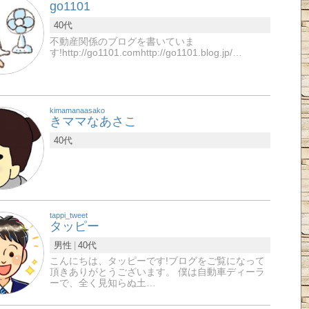
go1101
40代
不動産関係のブログを書いていま
す!http://go1101.comhttp://go1101.blog.jp/…
kimamanaasako
きママなあさこ
40代
tappi_tweet
タッピー
男性
40代
こんにちは、タッピーです!ブログをご覧になって
頂きありがとうございます。 僕は自動車ディーラ
ーで、全く見知らぬ土…