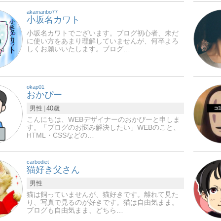
akamanbo77
小坂名カワト
小坂名カワトでございます。ブログ初心者、未だ
に使い方をあまり理解していませんが、何卒よろ
しくお願いいたします。ブログ…
okap01
おかぴー
男性
40歳
こんにちは、WEBデザイナーのおかぴーと申しま
す。「ブログのお悩み解決したい」WEBのこと、
HTML・CSSなどの…
carbodiet
猫好き父さん
男性
猫は飼っていませんが、猫好きです。離れて見た
り、写真で見るのが好きです。猫は自由気まま。
ブログも自由気まま、どちら…