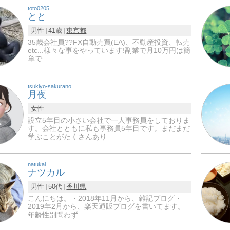
toto0205
とと
男性
41歳
東京都
35歳会社員?‍?FX自動売買(EA)、不動産投資、転売
etc...様々な事をやっています!副業で月10万円は簡
単で…
tsukiyo-sakurano
月夜
女性
設立5年目の小さい会社で一人事務員をしておりま
す。会社とともに私も事務員5年目です。まだまだ
学ぶことがたくさんあり…
natukal
ナツカル
男性
50代
香川県
こんにちは。・2018年11月から、雑記ブログ・
2019年2月から、楽天通販ブログを書いてます。
年齢性別問わず…