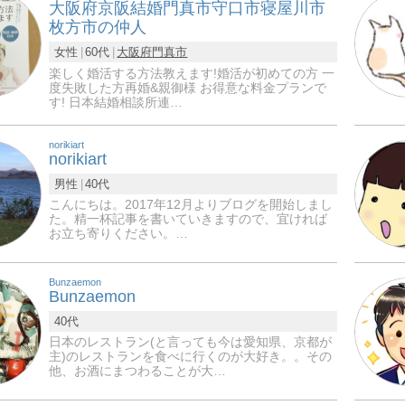
大阪府京阪結婚門真市守口市寝屋川市
枚方市の仲人
女性
60代
大阪府
門真市
楽しく婚活する方法教えます!婚活が初めての方 一
度失敗した方再婚&親御様 お得意な料金プランで
す! 日本結婚相談所連…
norikiart
norikiart
男性
40代
こんにちは。2017年12月よりブログを開始しまし
た。精一杯記事を書いていきますので、宜ければ
お立ち寄りください。…
Bunzaemon
Bunzaemon
40代
日本のレストラン(と言っても今は愛知県、京都が
主)のレストランを食べに行くのが大好き。。その
他、お酒にまつわることが大…