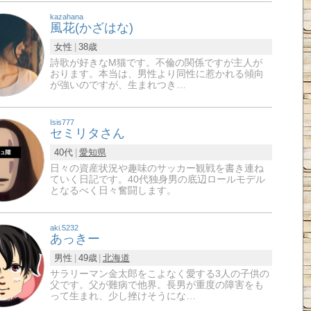
kazahana
風花(かざはな)
女性
38歳
詩歌が好きなМ猫です。不倫の関係ですが主人が
おります。本当は、男性より同性に惹かれる傾向
が強いのですが、生まれつき…
Isis777
セミリタさん
40代
愛知県
日々の資産状況や趣味のサッカー観戦を書き連ね
ていく日記です。40代独身男の底辺ロールモデル
となるべく日々奮闘します。
aki.5232
あっきー
男性
49歳
北海道
サラリーマン金太郎をこよなく愛する3人の子供の
父です。父が難病で他界。長男が重度の障害をも
って生まれ、少し挫けそうにな…