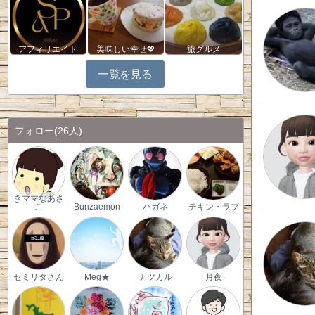
アフィリエイト
美味しい幸せ💖
旅グルメ
一覧を見る
フォロー
(26人)
きママなあさ
こ
Bunzaemon
ハガネ
チキン・ラブ
セミリタさん
Meg★
ナツカル
月夜