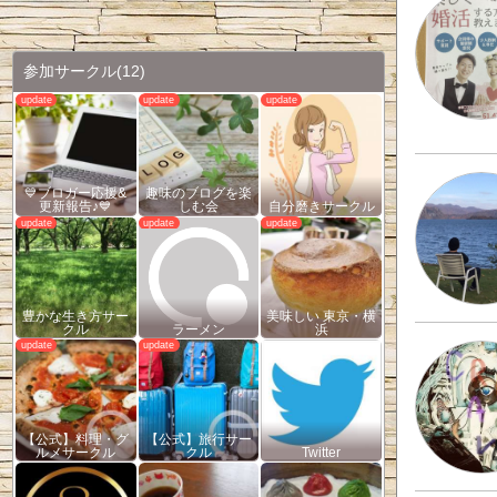
参加サークル
(12)
💙ブロガー応援&
趣味のブログを楽
更新報告♪💙
しむ会
自分磨きサークル
豊かな生き方サー
美味しい 東京・横
クル
ラーメン
浜
【公式】料理・グ
【公式】旅行サー
ルメサークル
クル
Twitter