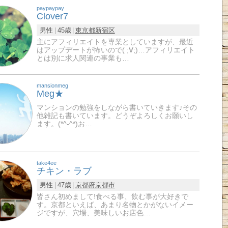
paypaypay
Clover7
男性
45歳
東京都
新宿区
主にアフィリエイトを専業としていますが、最近
はアップデートが怖いので( ;∀;)…アフィリエイト
とは別に求人関連の事業も…
mansionmeg
Meg★
マンションの勉強をしながら書いていきます♪その
他雑記も書いています。どうぞよろしくお願いし
ます。(*^-^*)お…
take4ee
チキン・ラブ
男性
47歳
京都府
京都市
皆さん初めまして!食べる事、飲む事が大好きで
す。京都といえば、あまり名物とかがないイメー
ジですが、穴場、美味しいお店色…