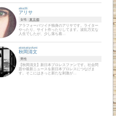
alisa36
アリサ
女性
東京都
アラフォーバツイチ独身のアリサです。ライター
やったり、サイト作ったりしてます。波乱万丈な
人生でしたが、少し落ち着…
akiokakiyofumi
秋岡清文
男性
【秋岡清文】新日本プロレスファンです。社会問
題や最新ニュースを新日本プロレスにつなげま
す。そこにはきっと新たな刺激が…